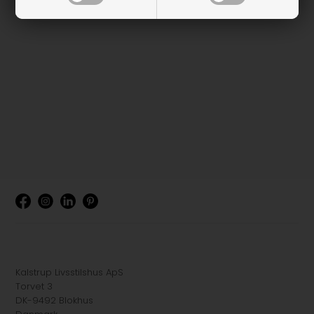
Kalstrup Livsstilshus ApS
Torvet 3
DK-9492 Blokhus