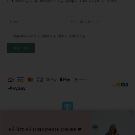
Tilmeld dig Club Blossom og opspar fast 3% på alle køb
Jeg accepterer
vilkårene samt markedsføring
KØBSVILKÅR
-
FÅ 10% PÅ DIN FØRSTE ORDRE ❤︎
FORTRYDELSESRET