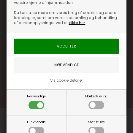
venstre hjørne af hjemmesiden.
Du kan læse mere om vores brug af cookies og andre
teknologier, samt om vores indsamling og behandling
af personoplysninger ved at
klikke her
.
Optjen 3% i bonuskroner når du handler
Særlige, eksklusive tilbud kun til klubkunder
Brug dine point allerede på næste køb
.... og mange flere fordele
Vis cookie detaljer
Læs mere og bliv medlem
Nødvendige
Markedsføring
Funktionelle
Statistiske