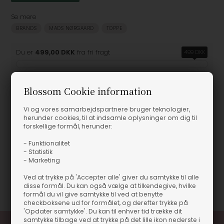
Se mere
BRANDS
MADS NØRGAARD
TOPPE
Du er
499,00 DKK
fra fri fragt
499 DKK
Blossom Cookie information
Produktinformation
Vi og vores samarbejdspartnere bruger teknologier,
herunder cookies, til at indsamle oplysninger om dig til
forskellige formål, herunder:
Mads Nørgaard - 2x2 Cotton Stripe Susi Bluse - Black/Vanilla Ice
- Funktionalitet
Mads Nørgaard - 2x2 Cotton Stripe Susi Bluse -
- Statistik
Black/Vanilla Ice
- Marketing
Ved at trykke på 'Accepter alle' giver du samtykke til alle
Varenummer
60199
disse formål. Du kan også vælge at tilkendegive, hvilke
formål du vil give samtykke til ved at benytte
checkboksene ud for formålet, og derefter trykke på
'Opdater samtykke'. Du kan til enhver tid trække dit
samtykke tilbage ved at trykke på det lille ikon nederste i