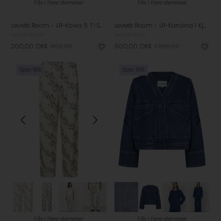
Fås i flere størrelser
Fås i flere størrelser
Leveté Room - LR-Kowa 5 T-Shirt - Windsurfer
Leveté Room - LR-Karolina 1 Kjole - Oyster Combi
Leveté Room
Leveté Room
200,00
DKK
400,00
600,00
DKK
1.200,00
Spar 50%
Spar 50%
Fås i flere størrelser
Fås i flere størrelser