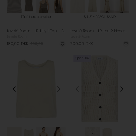
Fås i flere størrelser
S, L181 - BEACH SAND
Leveté Room - LR-Lilly 1 Top - Silver Lining Combi
Leveté Room - LR-Lea 2 Nederdel - Beach Sand
Leveté Room
Leveté Room
180,00
DKK
400,00
700,00
DKK
Spar 50%