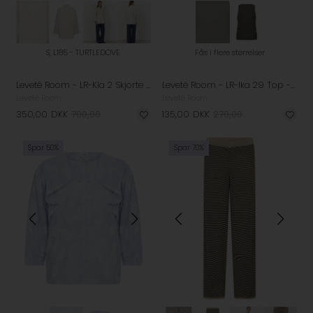
S, L185 - TURTLEDOVE
Fås i flere størrelser
Leveté Room - LR-Kia 2 Skjorte - Turtledove
Leveté Room - LR-Ika 29 Top - Summer Olive
Leveté Room
Leveté Room
350,00
DKK
700,00
135,00
DKK
270,00
Spar 50%
Spar 70%