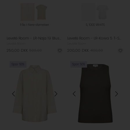
Fås i flere størrelser
S, 1000 WHITE
Leveté Room - LR-Naja 19 Bluse - Island Fossil
Leveté Room - LR-Kowa 5 T-Shirt - White
Leveté Room
Leveté Room
250,00
DKK
500,00
200,00
DKK
400,00
Spar 50%
Spar 50%