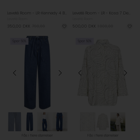
Leveté Room - LR-Kennedy 4 Bukser - Turtledove
Leveté Room - LR - Kosa 7 Denim Jakke - Vintage Blue
Leveté Room
Leveté Room
350,00
DKK
700,00
500,00
DKK
1.000,00
Spar 50%
Spar 50%
Fås i flere størrelser
Fås i flere størrelser