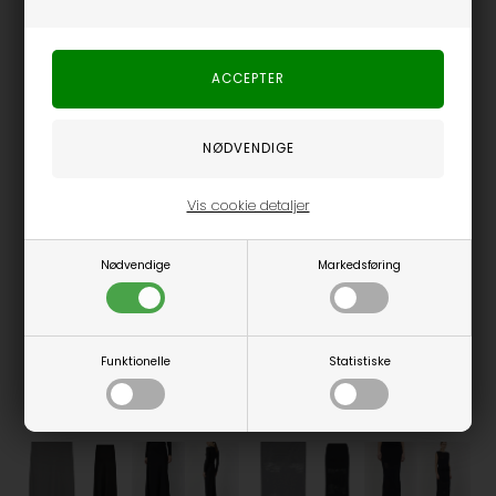
Fås i flere størrelser
S, L845 - FALCON
Leveté Room - LR-Gaya 3 Skjorte - Turtledove
Leveté Room - LR - Naja 20 Skjorte - Falcon
Leveté Room
Leveté Room
500,00
DKK
300,00
DKK
600,00
Spar 50%
Spar 50%
Vis cookie detaljer
Nødvendige
Markedsføring
Funktionelle
Statistiske