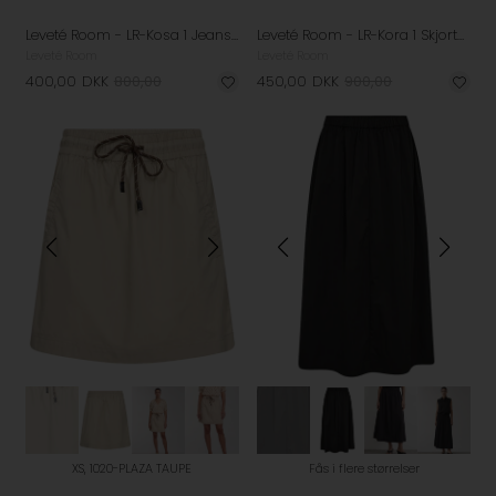
Leveté Room - LR-Kosa 1 Jeans - Vintage Blue
Leveté Room - LR-Kora 1 Skjorte - Star White Combi
Leveté Room
Leveté Room
400,00
DKK
800,00
450,00
DKK
900,00
XS, 1020-PLAZA TAUPE
Fås i flere størrelser