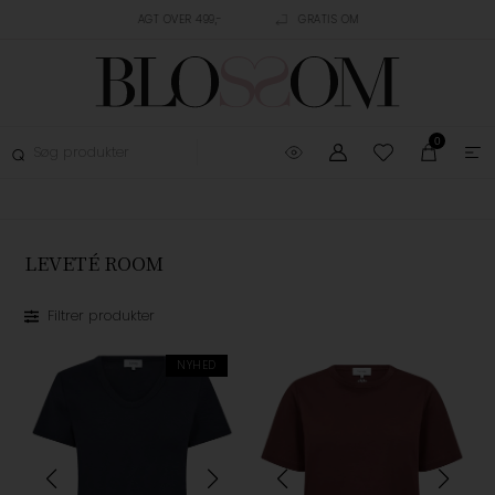
AGT OVER 499,-
GRATIS OMBYTNING
TRUSTPILOT
0
LEVETÉ ROOM
Filtrer produkter
NYHED