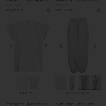
Leveté Room - Lea 2 Nederdel - Shopping Bag
Leveté Room - LR-Kowa 8 T-Shirt - Fossil
Leveté Room
Leveté Room
700,00
DKK
500,00
DKK
XS, 1000-WHITE
Fås i flere størrelser
Leveté Room - LR-Isla Solid 140 Top - White
Leveté Room - Riss 1 Bukser - Fossil Combi