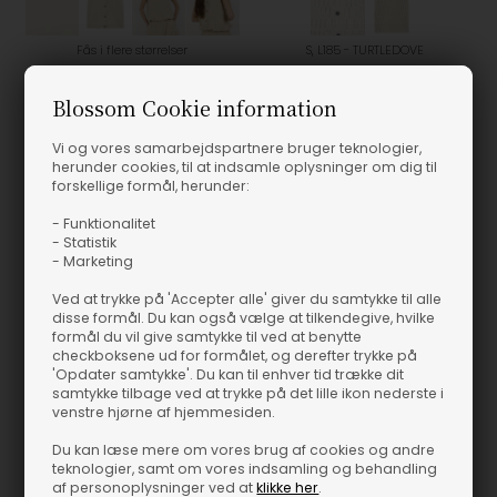
Fås i flere størrelser
S, L185 - TURTLEDOVE
Leveté Room - LR-Lea 1 Bluse - Beach Sand
Leveté Room - LR-Ginger 3 Vest - Turtledove
Blossom Cookie information
Leveté Room
Leveté Room
500,00
DKK
400,00
DKK
800,00
Vi og vores samarbejdspartnere bruger teknologier,
herunder cookies, til at indsamle oplysninger om dig til
forskellige formål, herunder:
Spar 50%
- Funktionalitet
- Statistik
- Marketing
Ved at trykke på 'Accepter alle' giver du samtykke til alle
disse formål. Du kan også vælge at tilkendegive, hvilke
formål du vil give samtykke til ved at benytte
checkboksene ud for formålet, og derefter trykke på
'Opdater samtykke'. Du kan til enhver tid trække dit
samtykke tilbage ved at trykke på det lille ikon nederste i
venstre hjørne af hjemmesiden.
Du kan læse mere om vores brug af cookies og andre
teknologier, samt om vores indsamling og behandling
af personoplysninger ved at
klikke her
.