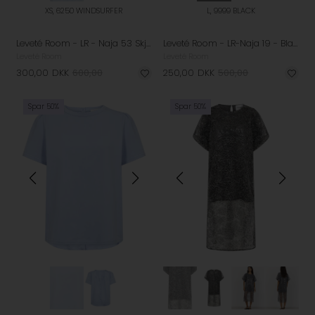
XS, 6250 WINDSURFER
L, 9999 BLACK
Leveté Room - LR - Naja 53 Skjorte - Windsurfer
Leveté Room - LR-Naja 19 - Black
Leveté Room
Leveté Room
300,00
DKK
600,00
250,00
DKK
500,00
Spar 50%
Spar 50%