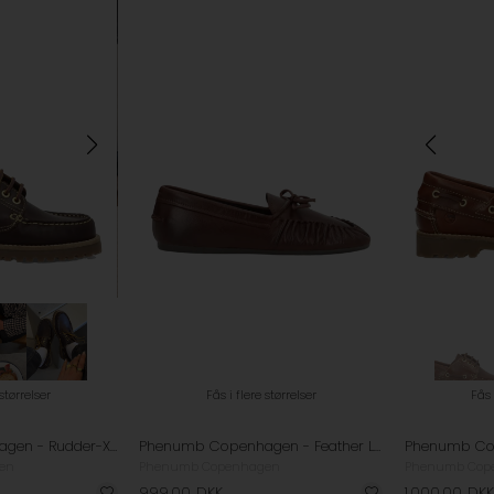
 størrelser
Fås i flere størrelser
Fås 
Phenumb Copenhagen - Rudder-X Sejlersko - Brown
Phenumb Copenhagen - Feather Loafer - Ebony
en
Phenumb Copenhagen
Phenumb Cop
999,00
DKK
1.000,00
DKK