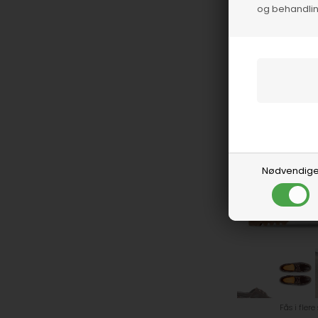
og behandlin
PLayboy Footwear
1.300,00
DKK
Nødvendig
Fås i flere