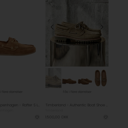
i flere størrelser
Fås i flere størrelser
Phenumb Copenhagen - Rafter S Loafers - Camel
Timberland - Authentic Boat Shoe Loafers - Beige
enhagen
Timberland
1.500,00
DKK