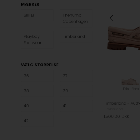
MÆRKER
Billi Bi
Phenumb
Copenhagen
PLayboy
Timberland
Footwear
VÆLG STØRRELSE
36
37
Fås i flere
38
39
40
41
Timberland
1.500,00
DKK
42