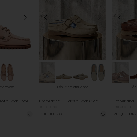
 størrelser
Fås i flere størrelser
Fås 
Timberland - Authentic Boat Shoe Loafers - Light Pink
Timberland - Classic Boat Clog - Light Beige Suede
Timberland
Timberland
1.200,00
DKK
1.200,00
DKK