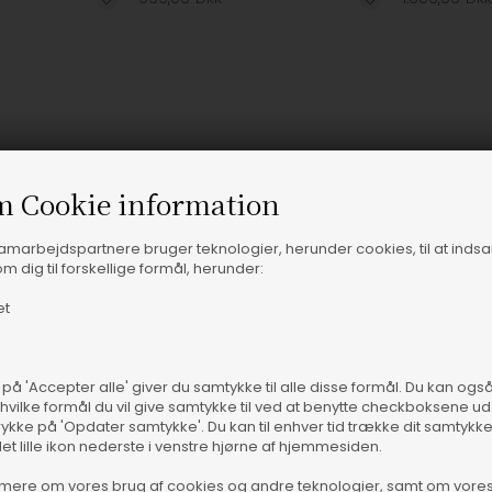
m Cookie information
samarbejdspartnere bruger teknologier, herunder cookies, til at inds
m dig til forskellige formål, herunder:
et
 på 'Accepter alle' giver du samtykke til alle disse formål. Du kan og
 hvilke formål du vil give samtykke til ved at benytte checkboksene ud 
rykke på 'Opdater samtykke'. Du kan til enhver tid trække dit samtykk
 størrelser
Fås i flere størrelser
Fås 
det lille ikon nederste i venstre hjørne af hjemmesiden.
The Norah Loafers
The Edith Loa
mere om vores brug af cookies og andre teknologier, samt om vore