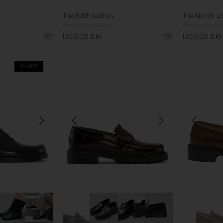
The Edith Loafers
The Norah Lo
PLayboy Footwear
PLayboy Footw
1.300,00
DKK
1.300,00
DKK
NYHED