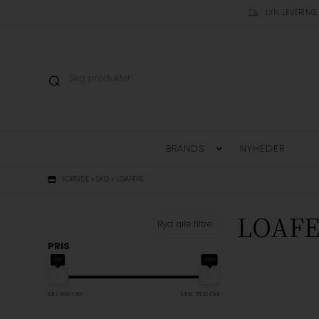
LYN LEVERING,
BRANDS
NYHEDER
FORSIDE
»
SKO
»
LOAFERS
LOAF
Ryd alle filtre
PRIS
999
1600
Min: 999 DKK
Max: 1600 DKK