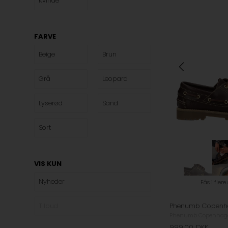
Kvinde
FARVE
Beige
Brun
Grå
Leopard
Lyserød
Sand
Sort
VIS KUN
Nyheder
Fås i flere
Tilbud
Phenumb Copenhag
999,00
DKK