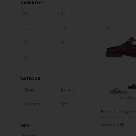
STØRRELSE
36
37
38
39
40
41
42
KATEGORI
Clogs
Loafers
Fås i flere
Sejlersko
Sko
Phenumb Copenhag
999,00
DKK
KØN