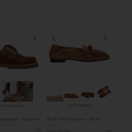
i flere størrelser
41, 555-BROWN
Phenumb Copenhagen - Rudder-X Sejlersko - Brandy
Billi Bi - A9419 Loafers - Brown
enhagen
Billi Bi
1.600,00
DKK