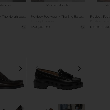
 størrelser
Fås i flere størrelser
Fås 
Playboy Footwear - The Norah Loafers - Black Polido
Playboy Footwear - The Brigitte Loafer - Bordo Polido
PLayboy Footwear
PLayboy Footw
1.200,00
DKK
1.300,00
DKK