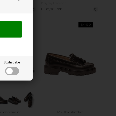
ear
PLayboy Footwear
1.300,00
DKK
NYHED
Statistiske
i flere størrelser
Fås i flere størrelser