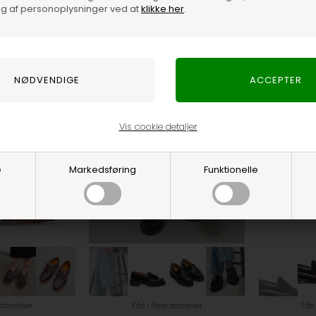
g af personoplysninger ved at
klikke her
.
PLayboy Footwear
PLayboy Footw
1.300,00
DKK
1.300,00
DKK
Vis cookie detaljer
e
Markedsføring
Funktionelle
 størrelser
Fås i flere størrelser
Fås 