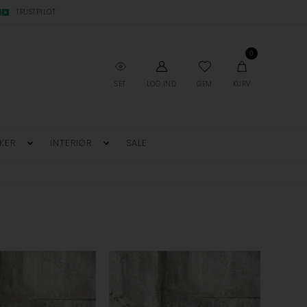
TRUSTPILOT
0
SET
LOG IND
GEM
KURV
KER
INTERIØR
SALE