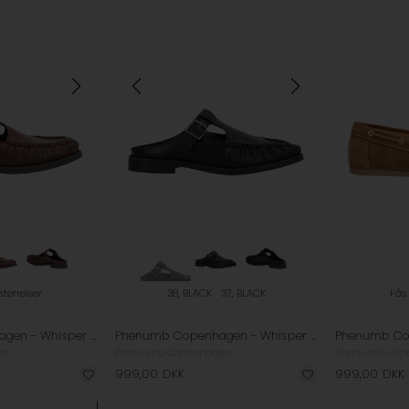
 størrelser
38, BLACK
37, BLACK
Fås 
Phenumb Copenhagen - Whisper Hay Mule Loafers - Ebony
Phenumb Copenhagen - Whisper Hay Mule Loafers - Black
en
Phenumb Copenhagen
Phenumb Cop
999,00
DKK
999,00
DKK