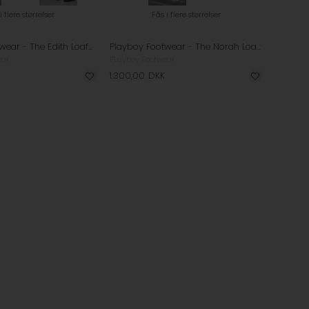
i flere størrelser
Fås i flere størrelser
Playboy Footwear - The Edith Loafers - Brandy Leather
Playboy Footwear - The Norah Loafers - Bordo Polido
ear
PLayboy Footwear
1.300,00
DKK