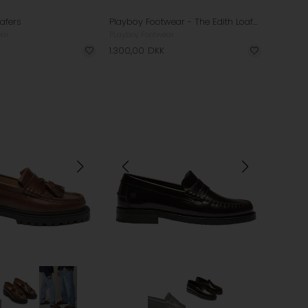
afers
Playboy Footwear - The Edith Loafers - DK. Grey Leather
ear
PLayboy Footwear
1.300,00
DKK