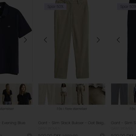
Spar 50%
Spar 50
 størrelser
Fås i flere størrelser
Fås 
- Evening Blue
Gant - Slim Slack Bukser - Oat Beige
GANT WOMEN
GANT WOMEN
0
500,00
DKK
1.000,00
500,00
DKK