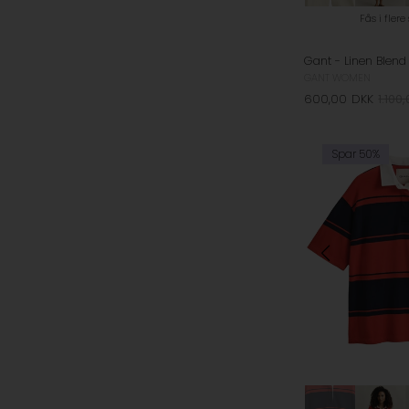
Fås i flere
GANT WOMEN
600,00
DKK
1.100
Spar 50%