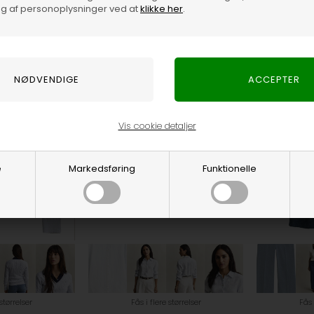
g af personoplysninger ved at
klikke her
.
GANT WOMEN
GANT WOMEN
0
550,00
DKK
1.100,00
550,00
DKK
Spar 50%
Spar 50
Vis cookie detaljer
e
Markedsføring
Funktionelle
 størrelser
Fås i flere størrelser
Fås 