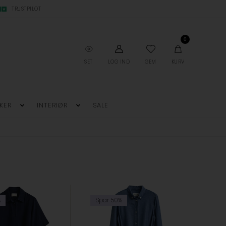
TRUSTPILOT
0
SET
LOG IND
GEM
KURV
KER
INTERIØR
SALE
%
Spar 50%