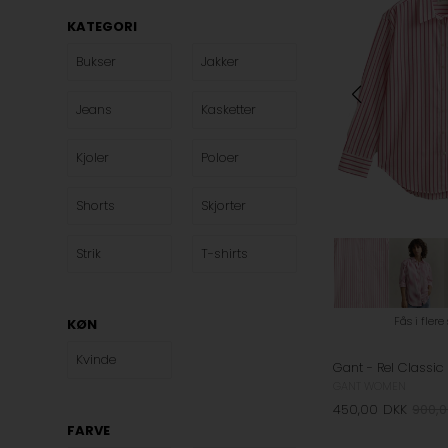
KATEGORI
Bukser
Jakker
Jeans
Kasketter
Kjoler
Poloer
Shorts
Skjorter
Strik
T-shirts
Fås i flere
KØN
Kvinde
GANT WOMEN
450,00
DKK
900,
FARVE