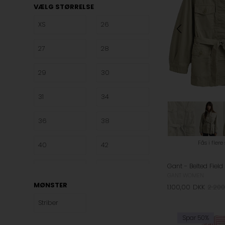
VÆLG STØRRELSE
XS
26
27
28
29
30
31
34
36
38
Fås i flere
40
42
44
ONES
GANT WOMEN
MØNSTER
1.100,00
DKK
2.200
S
M
Striber
L
XL
Spar 50%