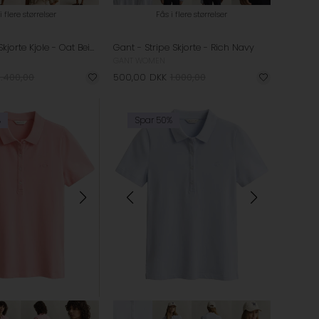
i flere størrelser
Fås i flere størrelser
Gant - Linen Skjorte Kjole - Oat Beige
Gant - Stripe Skjorte - Rich Navy
GANT WOMEN
1.400,00
500,00
DKK
1.000,00
%
Spar 50%