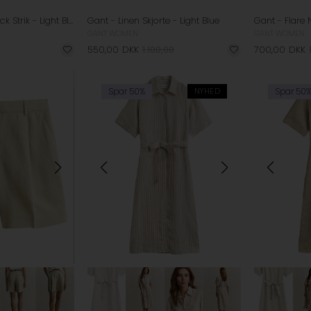
Gant - Cable V-Neck Strik - Light Blue
Gant - Linen Skjorte - Light Blue
GANT WOMEN
GANT WOMEN
550,00
DKK
1.100,00
700,00
DKK
Spar 50%
NYHED
Spar 50