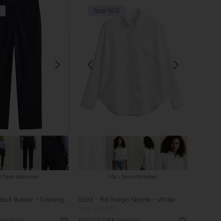
%
Spar 50%
i flere størrelser
Fås i flere størrelser
Gant - Slim Slack Bukser - Evening Blue
Gant - Rel Indigo Skjorte - White
GANT WOMEN
1.000,00
550,00
DKK
1.100,00