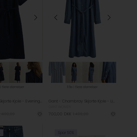
i flere størrelser
Fås i flere størrelser
Gant - Linen Skjorte Kjole - Evening Blue
Gant - Chambray Skjorte Kjole - Light Indigo
GANT WOMEN
1.400,00
700,00
DKK
1.400,00
%
Spar 50%