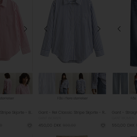
 størrelser
Fås i flere størrelser
Fås 
Gant - Rel Classic Stripe Skjorte - Bright Fuschia
Gant - Rel Classic Stripe Skjorte - Royal Blue
GANT WOMEN
GANT WOMEN
00
450,00
DKK
900,00
550,00
DKK