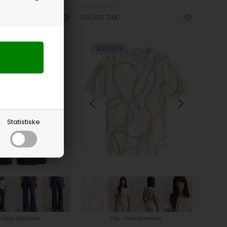
GANT WOMEN
1.100,00
1.100,00
DKK
%
NYHED
Spar 50%
Statistiske
i flere størrelser
Fås i flere størrelser