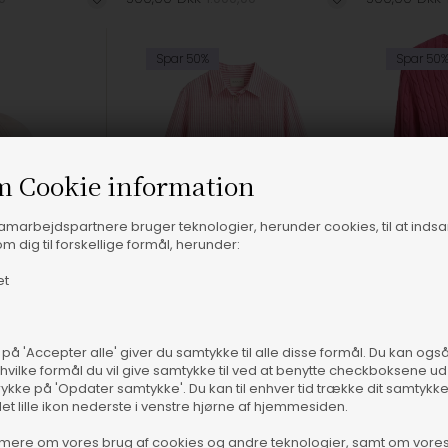
Spar 50%
Spar 50
m Cookie information
samarbejdspartnere bruger teknologier, herunder cookies, til at inds
m dig til forskellige formål, herunder:
et
 på 'Accepter alle' giver du samtykke til alle disse formål. Du kan og
 hvilke formål du vil give samtykke til ved at benytte checkboksene ud 
rykke på 'Opdater samtykke'. Du kan til enhver tid trække dit samtykk
 størrelser
Fås i flere størrelser
Fås 
det lille ikon nederste i venstre hjørne af hjemmesiden.
Gant - Shield Cotton Kasket - Apricot Pink
Gant - Linen Skjorte - Bright Fuschia
mere om vores brug af cookies og andre teknologier, samt om vore