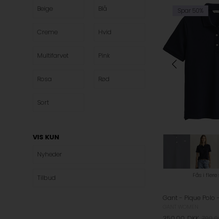
Beige
Blå
Spar 50%
Creme
Hvid
Multifarvet
Pink
Rosa
Rød
Sort
VIS KUN
Nyheder
Fås i flere
Tilbud
Gant - Pique Polo 
GANT WOMEN
350,00
DKK
700,0