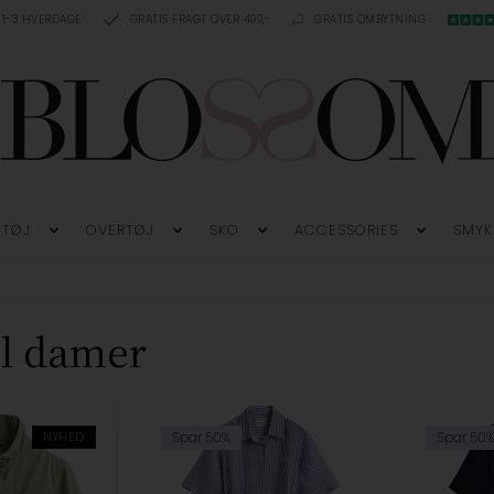
 1-3 HVERDAGE
GRATIS FRAGT OVER 499,-
GRATIS OMBYTNING
TØJ
OVERTØJ
SKO
ACCESSORIES
SMYK
il damer
NYHED
Spar 50%
Spar 50