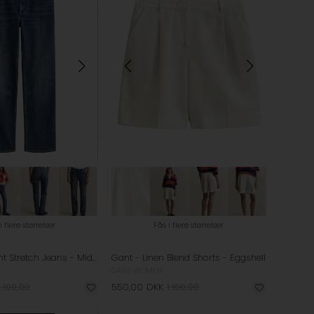
i flere størrelser
Fås i flere størrelser
Gant - Straight Stretch Jeans - Mid Blue Broken In
Gant - Linen Blend Shorts - Eggshell
GANT WOMEN
1.100,00
550,00
DKK
1.100,00