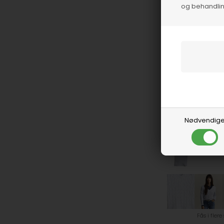
og behandlin
GANT WOMEN
175,00
DKK
350,0
Nødvendig
Fås i flere