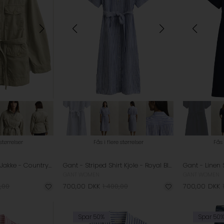
 størrelser
Fås i flere størrelser
Fås 
Gant - Belted Field Jakke - Country Beige
Gant - Striped Shirt Kjole - Royal Blue
GANT WOMEN
GANT WOMEN
,00
700,00
DKK
1.400,00
700,00
DKK
Spar 50%
Spar 50