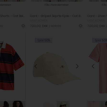
 størrelser
Fås i flere størrelser
Fås 
Gant - Linen Blend Shorts - Oat Beige
Gant - Striped Skjorte Kjole - Oat Beige
GANT WOMEN
GANT WOMEN
,00
700,00
DKK
1.400,00
700,00
DKK
Spar 50%
Spar 50