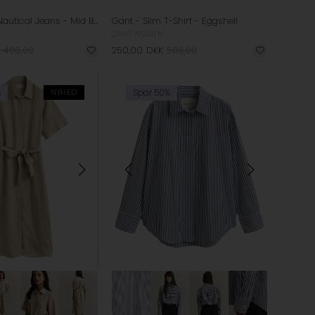
Gant - Flare Nautical Jeans - Mid Blue
Gant - Slim T-Shirt - Eggshell
GANT WOMEN
1.400,00
250,00
DKK
500,00
%
NYHED
Spar 50%