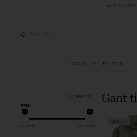
LYN LEVERING,
BRANDS
NYHEDER
Gant t
Ryd alle filtre
PRIS
175
1100
Spar 50%
Min: 175 DKK
Max: 1100 DKK