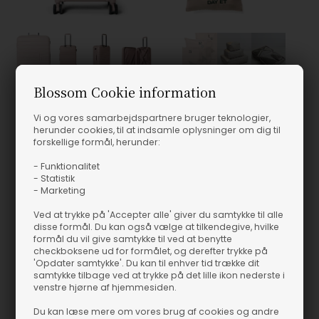
Fås i flere størrelser
Fås i flere størrelser
Blossom Cookie information
Vi og vores samarbejdspartnere bruger teknologier,
Day Et - Medium 24" Tonal Logo Check-In Kuffert - Cloud Rose
Day Et - Suitcase Packing Cube Sæt - Moon Rock/Beige
herunder cookies, til at indsamle oplysninger om dig til
DAY ET
DAY ET
forskellige formål, herunder:
1.199,00
DKK
499,00
DKK
- Funktionalitet
- Statistik
- Marketing
Ved at trykke på 'Accepter alle' giver du samtykke til alle
disse formål. Du kan også vælge at tilkendegive, hvilke
formål du vil give samtykke til ved at benytte
checkboksene ud for formålet, og derefter trykke på
'Opdater samtykke'. Du kan til enhver tid trække dit
samtykke tilbage ved at trykke på det lille ikon nederste i
venstre hjørne af hjemmesiden.
Du kan læse mere om vores brug af cookies og andre