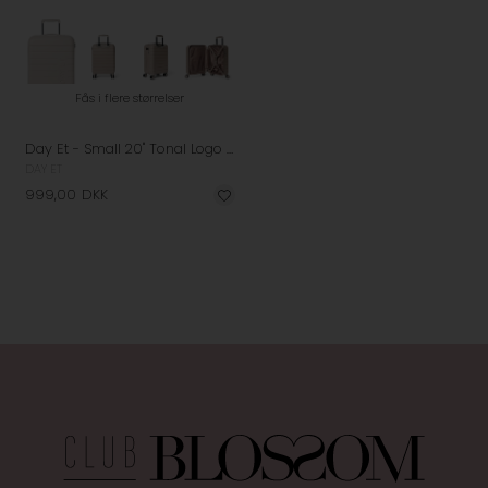
Fås i flere størrelser
Day Et - Small 20" Tonal Logo Kabinekuffert - Moon Rock/Beige
DAY ET
999,00
DKK