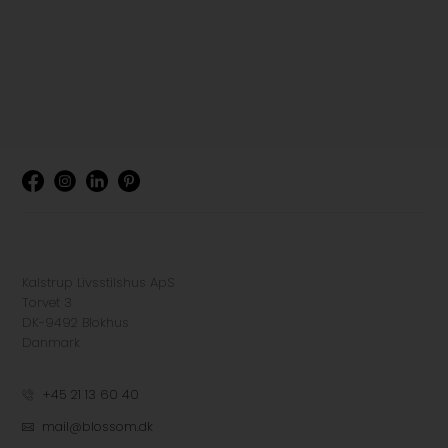
Kalstrup Livsstilshus ApS
Torvet 3
DK-9492 Blokhus
Danmark
+45 21 13 60 40
mail@blossom.dk