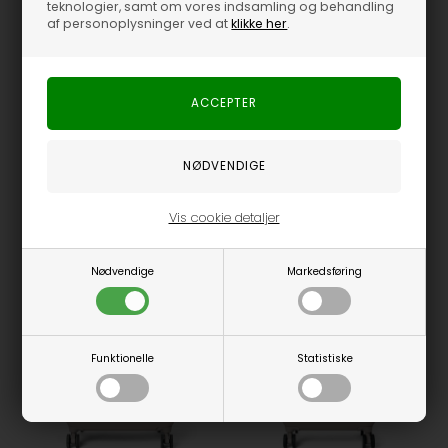
teknologier, samt om vores indsamling og behandling
af personoplysninger ved at
klikke her
.
Fås i flere størrelser
Fås i flere størrelser
Day Et - Luggage Strap - Moon Rock/Beige
Day Et - Luggage Tag - Moon Rock/Beige
DAY ET
DAY ET
179,00
DKK
169,00
DKK
Vis cookie detaljer
Nødvendige
Markedsføring
Funktionelle
Statistiske