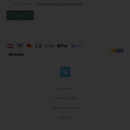
Jeg accepterer
vilkårene samt markedsføring
KØBSVILKÅR
-
FORTRYDELSESRET
-
PERSONDATAPOLITIK
-
SITEMAP