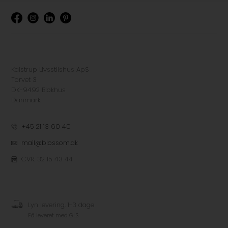
Kalstrup Livsstilshus ApS
Torvet 3
DK-9492 Blokhus
Danmark
+45 21 13 60 40
mail@blossom.dk
CVR: 32 15 43 44
Lyn levering, 1-3 dage
Få leveret med GLS