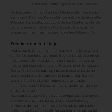
Ensfarvede bælter og bælter med mønster
Du har derfor rig mulighed for at finde et eller flere bælter,
der falder i din smag. Det gælder uanset, om du leder efter
et bælte til et særligt outfit, som du har i tankerne, eller du
blot drømmer om et alsidigt og klassisk bælte, der kan
bruges sammen med mange af dine fremtidige outfits.
Fremhæv din flotte talje
Med et bælte kan du nemt fremhæve din talje og gøre dit
outfit mere feminint og stilrent. Brug det klassisk sammen
med bukser, eller sæt det sammen med en bluse eller
med en flot kjole, når du gerne vil være lidt ekstra elegant.
Bælter fås både i smalle og i brede modeller, så du kan
vælge det bælte, der passer allerbedst til dig. Skal det
være et farvet bælte eller måske et enkelt bælte i
naturfarvet læder? Du bestemmer, præcist hvordan du
ønsker at se ud!
Husk også at tage et kig på vores øvrige udvalg af smarte
accessories
, hvor du blandt andet finder
tasker
og
tørklæder
, der, sammen med dit nye bælte, kan sætte
prikken over i’et på dit outfit. Før dig frem med stil, og føl