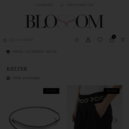
RING, 1-3 HVERDAGE
GRATIS FRAGT OVER 499,-
GRATIS OMBYTNING
0
FORSIDE
»
ACCESSORIES
»
BÆLTER
BÆLTER
Filtrer produkter
NYHED
NYHED