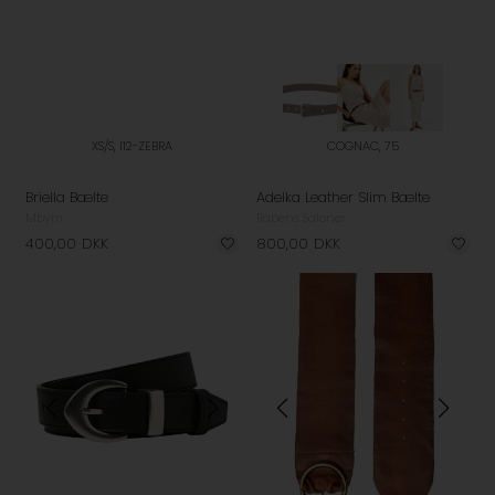
XS/S, I12-ZEBRA
COGNAC, 75
Briella Bælte
Adelka Leather Slim Bælte
Mbym
Rabens Saloner
400,00
DKK
800,00
DKK