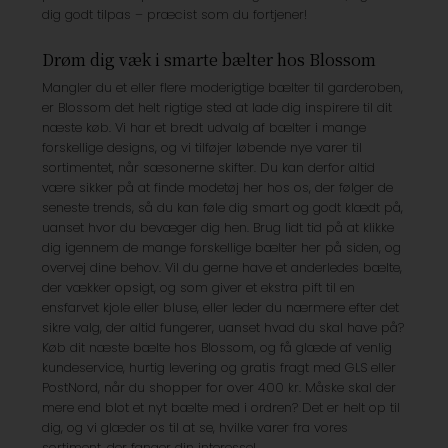
dig godt tilpas – præcist som du fortjener!
Drøm dig væk i smarte bælter hos Blossom
Mangler du et eller flere moderigtige bælter til garderoben,
er Blossom det helt rigtige sted at lade dig inspirere til dit
næste køb. Vi har et bredt udvalg af bælter i mange
forskellige designs, og vi tilføjer løbende nye varer til
sortimentet, når sæsonerne skifter. Du kan derfor altid
være sikker på at finde modetøj her hos os, der følger de
seneste trends, så du kan føle dig smart og godt klædt på,
uanset hvor du bevæger dig hen. Brug lidt tid på at klikke
dig igennem de mange forskellige bælter her på siden, og
overvej dine behov. Vil du gerne have et anderledes bælte,
der vækker opsigt, og som giver et ekstra pift til en
ensfarvet kjole eller bluse, eller leder du nærmere efter det
sikre valg, der altid fungerer, uanset hvad du skal have på?
Køb dit næste bælte hos Blossom, og få glæde af venlig
kundeservice, hurtig levering og gratis fragt med GLS eller
PostNord, når du shopper for over 400 kr. Måske skal der
mere end blot et nyt bælte med i ordren? Det er helt op til
dig, og vi glæder os til at se, hvilke varer fra vores
sortiment, der fanger din interesse!