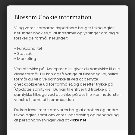
Blossom Cookie information
Vi og vores samarbejdspartnere bruger teknologier,
herunder cookies, til at indsamle oplysninger om dig til
Fås i flere størrelser
forskellige formål, herunder:
90, WALNUT/SAND
JJXX - JXMinerva Waist Bælte - Black
- Funktionalitet
Re:Designed - Harper Bælte - Walnut/Sand
- Statistik
JJXX
- Marketing
119,95
DKK
400,00
DKK
Ved at trykke på 'Accepter alle' giver du samtykke til alle
disse formål. Du kan også vælge at tilkendegive, hvilke
formål du vil give samtykke til ved at benytte
checkboksene ud for formålet, og derefter trykke på
'Opdater samtykke'. Du kan til enhver tid trække dit
samtykke tilbage ved at trykke på det lille ikon nederste i
venstre hjørne af hjemmesiden.
Du kan læse mere om vores brug af cookies og andre
teknologier, samt om vores indsamling og behandling
af personoplysninger ved at
klikke her
.