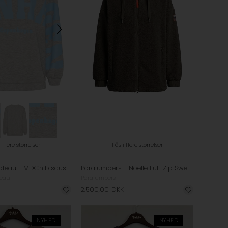
i flere størrelser
Fås i flere størrelser
Marta du Chateau - MDChibiscus Sweatshirt - Grey/ Skyblue
Parajumpers - Noelle Full-Zip Sweatshirt - Olive Green
teau
Parajumpers
2.500,00
DKK
NYHED
NYHED