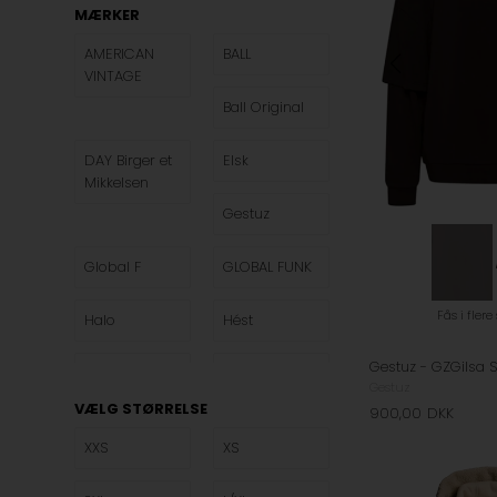
MÆRKER
AMERICAN
BALL
VINTAGE
Ball Original
DAY Birger et
Elsk
Mikkelsen
Gestuz
Global F
GLOBAL FUNK
Fås i flere
Halo
Hést
JDY
JJXX
Gestuz
VÆLG STØRRELSE
900,00
DKK
Kenzo
Lala Berlin
XXS
XS
Leveté Room
Lollys Laundry