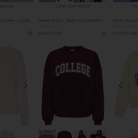
 størrelser
S, 8420-LIGHT MOCCA
Fås 
Halo - Graphic Boxy Crew - Oyster Gray
Leveté Room - Nuka 11 Sweatshirt - Light Mocca
Leveté Room
Mads Nørgaar
500,00
DKK
1.200,00
DKK