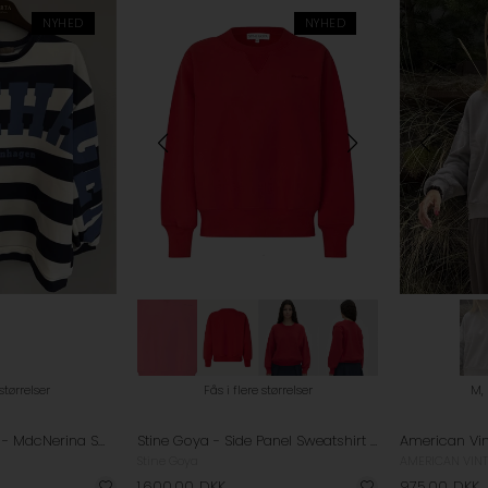
NYHED
NYHED
 størrelser
Fås i flere størrelser
M,
Marta du Chateau - MdcNerina Sweatshirt - Blue/ Jeans
Stine Goya - Side Panel Sweatshirt - Fiery Red
Stine Goya
AMERICAN VIN
1.600,00
DKK
975,00
DKK