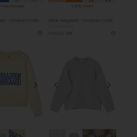
i flere størrelser
S, 8150-ZINNIA
Mads Nørgaard - Compact Cotton Atli Sweatshirt - Bright Cobalt
Mads Nørgaard - Compact Cotten Atli Sweatshirt - Zinnia
d
Mads Nørgaard
1.200,00
DKK