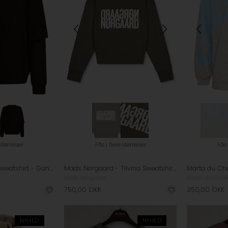
 størrelser
Fås i flere størrelser
Fås 
Gestuz - GZGilsa Sweatshirt - Ganache
Mads Nørgaard - Tilvina Sweatshirt - Tamac
Mads Nørgaard
Marta du Cha
750,00
DKK
350,00
DKK
NYHED
NYHED