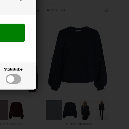
Only
149,95
DKK
Statistiske
i flere størrelser
Fås i flere størrelser