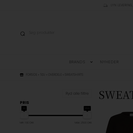
LYN LEVERING,
BRANDS
NYHEDER
FORSIDE
»
TØJ
»
OVERDELE
»
SWEATSHIRTS
SWEA
Ryd alle filtre
PRIS
130
2500
Min: 130 DKK
Max: 2500 DKK