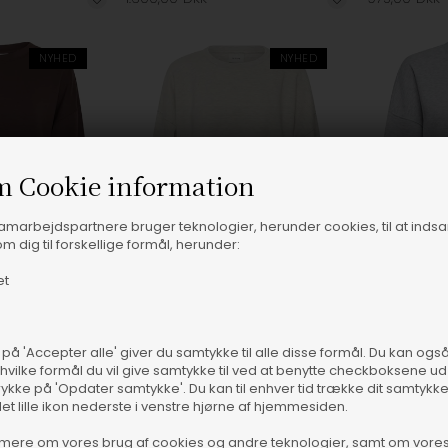
NYHED
NYHED
m Cookie information
samarbejdspartnere bruger teknologier, herunder cookies, til at inds
m dig til forskellige formål, herunder:
et
 på 'Accepter alle' giver du samtykke til alle disse formål. Du kan og
 hvilke formål du vil give samtykke til ved at benytte checkboksene ud 
rykke på 'Opdater samtykke'. Du kan til enhver tid trække dit samtykk
 størrelser
Fås i flere størrelser
Fås 
det lille ikon nederste i venstre hjørne af hjemmesiden.
MSCH Copenhagen - MSCHIma Sweatshirt - Brown Hot Fudge
Gestuz - GZKahla Sweatshirt - Ultra Light Grey Melange
mere om vores brug af cookies og andre teknologier, samt om vore