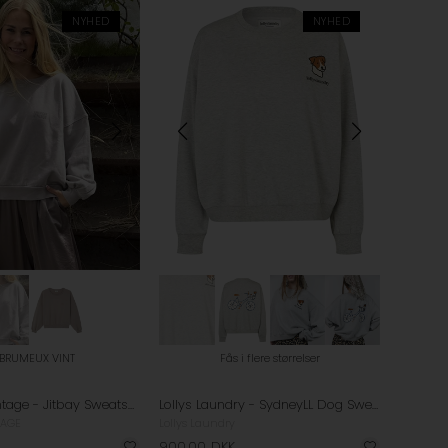
NYHED
NYHED
 BRUMEUX VINT
Fås i flere størrelser
American Vintage - Jitbay Sweatshirt - Brumeux Vintage
Lollys Laundry - SydneyLL Dog Sweatshirt - Light Grey Melange
TAGE
Lollys Laundry
900,00
DKK