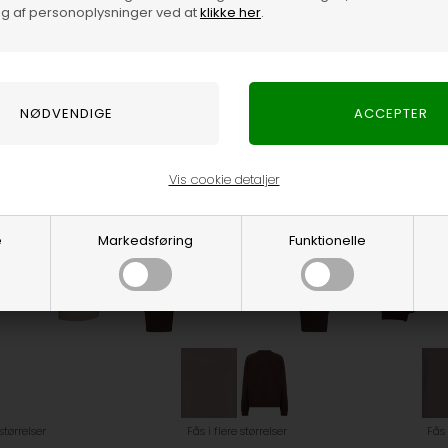
g af personoplysninger ved at
klikke her
.
Gestuz
Only
800,00
DKK
149,95
DKK
Vis cookie detaljer
e
Markedsføring
Funktionelle
 størrelser
Fås i flere størrelser
Fås 