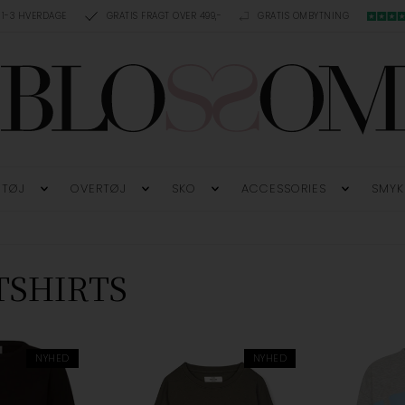
 1-3 HVERDAGE
GRATIS FRAGT OVER 499,-
GRATIS OMBYTNING
TØJ
OVERTØJ
SKO
ACCESSORIES
SMYK
TSHIRTS
NYHED
NYHED