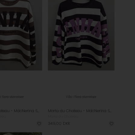
i flere størrelser
Fås i flere størrelser
Marta du Chateau - MdcNerina Sweatshirt - Camello/ Moro
Marta du Chateau - MdcNerina Sweatshirt - Bordeaux/ Pink
teau
Marta du Chateau
349,00
DKK