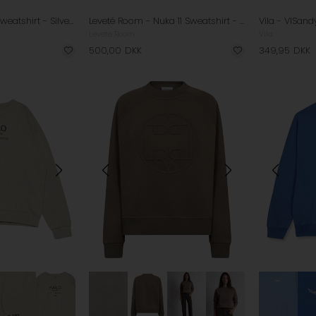
Nümph - NUFlori Sweatshirt - Silver Mink
Leveté Room - Nuka 11 Sweatshirt - Bordeaux
Leveté Room
Vila
500,00
DKK
349,95
DKK