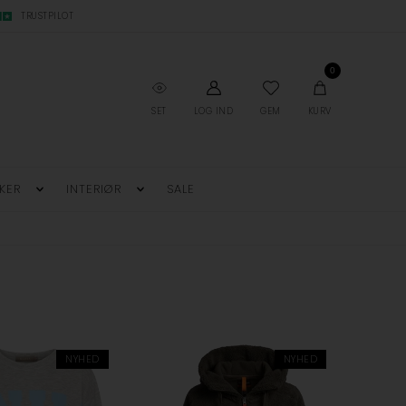
TRUSTPILOT
0
SET
LOG IND
GEM
KURV
KER
INTERIØR
SALE
NYHED
NYHED