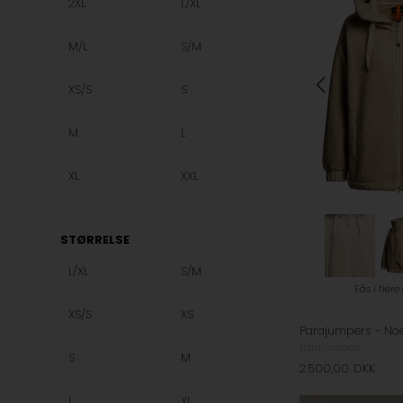
2XL
L/XL
Mads
Marta du
M/L
S/M
Nørgaard
Chateau
XS/S
S
Mbym
MSCH
Copenhagen
M
L
Nümph
Only
XL
XXL
Parajumpers
Rabens
Saloner
STØRRELSE
Stine Goya
Vila
L/XL
S/M
Fås i flere
XS/S
XS
Parajumpers
S
M
2.500,00
DKK
L
XL