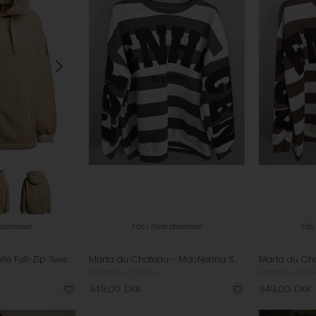
 størrelser
Fås i flere størrelser
Fås 
Parajumpers - Noelle Full-Zip Sweatshirt - Sun Kissed
Marta du Chateau - MdcNerina Sweatshirt - Military/ Moro
Marta du Chateau
Marta du Cha
349,00
DKK
349,00
DKK