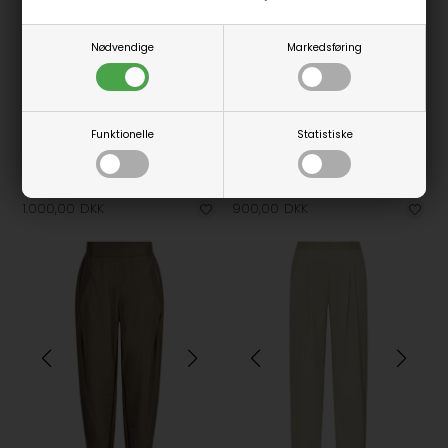
Nødvendige
Markedsføring
Fås i flere størrelser
Funktionelle
Statistiske
Gossia - DoveGO Jakke - Creme Black Dots
Gossia - MollieGO Bukser - Black
Gossia
Gossia
1.000,00
DKK
900,00
DKK