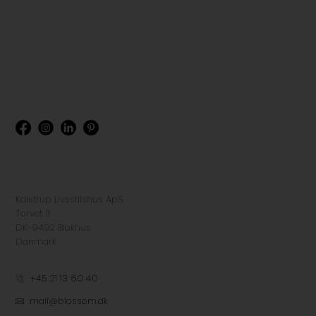
Kalstrup Livsstilshus ApS
Torvet 3
DK-9492 Blokhus
Danmark
+45 21 13 60 40
mail@blossom.dk