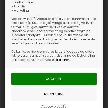
- Funktionalitet
- Statistik
- Marketing
Ved at trykke på 'Accepter alle' giver du samtykke til alle
disse formål. Du kan også vælge at tilkendegive, hvilke
formål du vil give samtykke til ved at benytte
checkboksene ud for formålet, og derefter trykke på
Fås i flere størrelser
Fås i flere størrelser
'Opdater samtykke'. Du kan til enhver tid trække dit
samtykke tilbage ved at trykke på det lille ikon nederste i
Gossia - MollieGo Long Bukser - Dark Camel
Gossia - MollieGo Long Bukser - Black
venstre hjørne af hjemmesiden.
Gossia
Gossia
Du kan læse mere om vores brug af cookies og andre
900,00
DKK
900,00
DKK
teknologier, samt om vores indsamling og behandling
af personoplysninger ved at
klikke her
.
Vis cookie detaljer