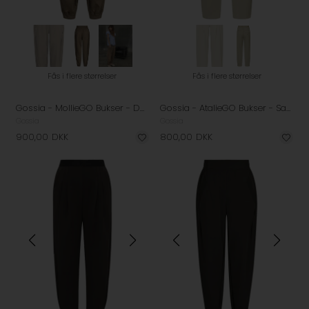
Fås i flere størrelser
Fås i flere størrelser
Gossia - MollieGO Bukser - Dark Camel
Gossia - AtalieGO Bukser - Sand
Gossia
Gossia
900,00
DKK
800,00
DKK