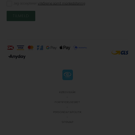
Jeg accepterer
vilkårene samt markedsføring
KØBSVILKÅR
-
FORTRYDELSESRET
-
PERSONDATAPOLITIK
-
SITEMAP