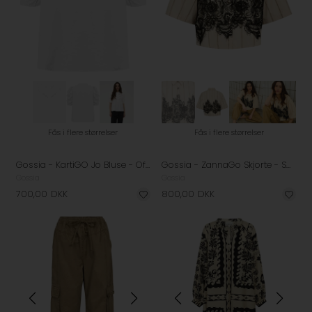
Fås i flere størrelser
Fås i flere størrelser
Gossia - KartiGO Jo Bluse - Off-White
Gossia - ZannaGo Skjorte - Sand Stripes
Gossia
Gossia
700,00
DKK
800,00
DKK