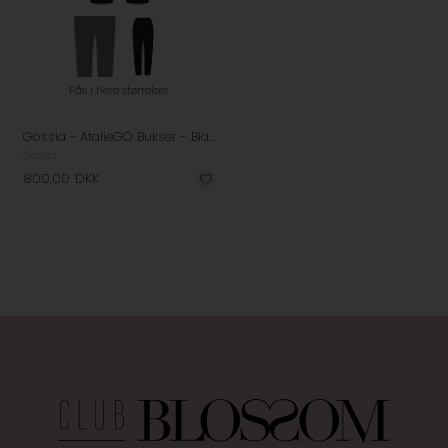
Fås i flere størrelser
Gossia - AtalieGO Bukser - Black
Gossia
800,00
DKK