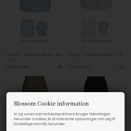
Fås i flere størrelser
Fås i flere størrelser
Gossia - ZabinaGo Bluse - Blue Stripes
Gossia - EmblaGO Bluse - Off White
Gossia
Gossia
800,00
DKK
700,00
DKK
Blossom Cookie information
Vi og vores samarbejdspartnere bruger teknologier,
herunder cookies, til at indsamle oplysninger om dig til
forskellige formål, herunder: