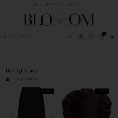
LYN LEVERING, 1-3 HVERDAGE
GRATIS FRAGT OVER 499,-
GRA
0
Udvalgte varer
Filtrer produkter
NYHED
NYHED