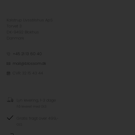
Kalstrup Livsstilshus ApS
Torvet 3
DK-9492 Blokhus
Danmark
+45 21 13 60 40
mail@blossom.dk
CVR: 32 15 43 44
Lyn levering, 1-3 dage
Få leveret med GLS
Gratis fragt over 499,-
GLS