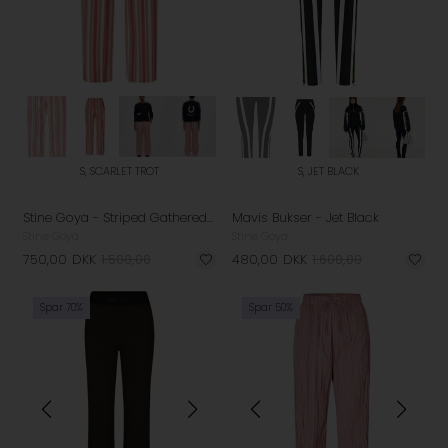
S, SCARLET TROT
S, JET BLACK
Stine Goya - Striped Gathered Boxer Bukser - Scarlet Trot
Mavis Bukser - Jet Black
Stine Goya
Stine Goya
750,00
DKK
1.500,00
480,00
DKK
1.600,00
Spar 70%
Spar 50%