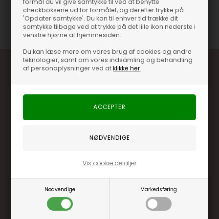
formål du vil give samtykke til ved at benytte
checkboksene ud for formålet, og derefter trykke på
'Opdater samtykke'. Du kan til enhver tid trække dit
samtykke tilbage ved at trykke på det lille ikon nederste i
venstre hjørne af hjemmesiden.
Du kan læse mere om vores brug af cookies og andre
teknologier, samt om vores indsamling og behandling
af personoplysninger ved at
klikke her
.
Optjen 3% i bonuskroner når du handler
Særlige, eksklusive tilbud kun til klubkunder
Brug dine point allerede på næste køb
Vis cookie detaljer
.... og mange flere fordele
Nødvendige
Markedsføring
Læs mere og bliv medlem