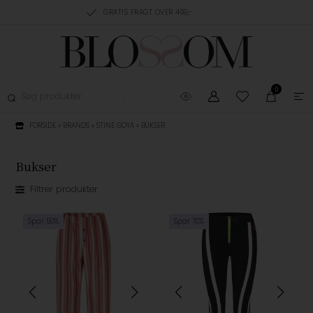
RING, 1-3 HVERDAGE
GRATIS FRAGT OVER 499,-
GRATIS OMBYTNING
0
FORSIDE
»
BRANDS
»
STINE GOYA
»
BUKSER
Bukser
Filtrer produkter
Spar 50%
Spar 70%