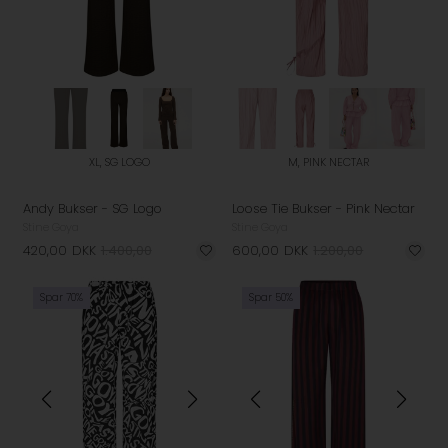
XL, SG LOGO
M, PINK NECTAR
Andy Bukser - SG Logo
Loose Tie Bukser - Pink Nectar
Stine Goya
Stine Goya
420,00
DKK
1.400,00
600,00
DKK
1.200,00
Spar 70%
Spar 50%