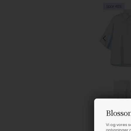
Spar 40%
S/M, LIG
Blosso
Rabens Saloner
Vi og vores 
oplysninger o
780,00
DKK
1.300