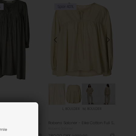
%
Spar 40%
i flere størrelser
L, BOULDER
M, BOULDER
Rabens Saloner - Elda Cotton Full Sleeve Kjole - Macadan
Rabens Saloner - Eike Cotton Full Sleeve Bluse - Boulder
Rabens Saloner
amle
1.600,00
780,00
DKK
1.300,00