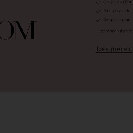
Optjen 3% i bon
Særlige, eksklus
Brug dine point
.... og mange flere fo
Læs mere o