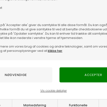
et
Spar 70%
Spar 70
 på 'Accepter alle' giver du samtykke til alle disse formål. Du kan og
 hvilke formål du vil give samtykke til ved at benytte checkboksene ud 
rykke på 'Opdater samtykke'. Du kan til enhver tid trække dit samtykk
det lille ikon nederste i venstre hjørne af hjemmesiden.
mere om vores brug af cookies og andre teknologier, samt om vore
g af personoplysninger ved at
klikke her
.
Vis cookie detaljer
HITE
M, PIRATE BLACK
Fås 
e
Markedsføring
Funktionelle
p
Emiko Pleat Pleats Bukser
Limar Fractu