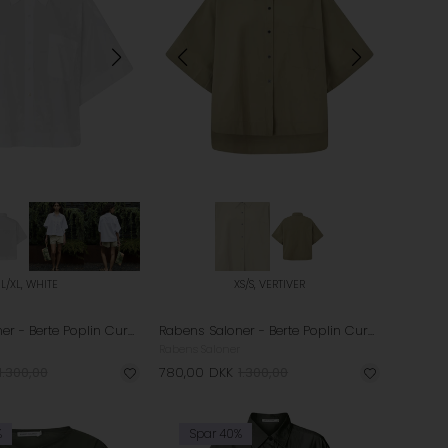
L/XL, WHITE
XS/S, VERTIVER
Rabens Saloner - Berte Poplin Curved Hem Skjorte - White
Rabens Saloner - Berte Poplin Curved Hem Skjorte - Vertiver
Rabens Saloner
1.300,00
780,00
DKK
1.300,00
%
Spar 40%