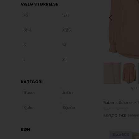
VÆLG STØRRELSE
XS
L/XL
S/M
XS/S
S
M
L
XL
KATEGORI
S, B
Bluser
Jakker
Kjoler
Skjorter
Rabens Saloner
550,00
DKK
1.100,
KØN
Spar 50%