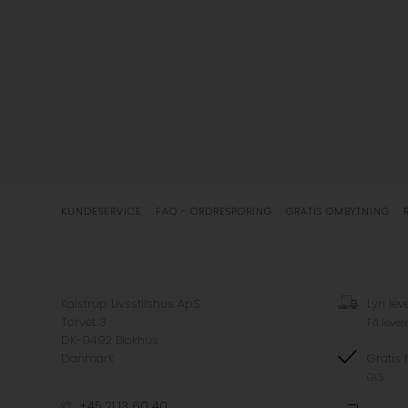
KUNDESERVICE
FAQ - ORDRESPORING
GRATIS OMBYTNING
Kalstrup Livsstilshus ApS
Lyn lev
Torvet 3
Få lever
DK-9492 Blokhus
Danmark
Gratis 
GLS
+45 21 13 60 40