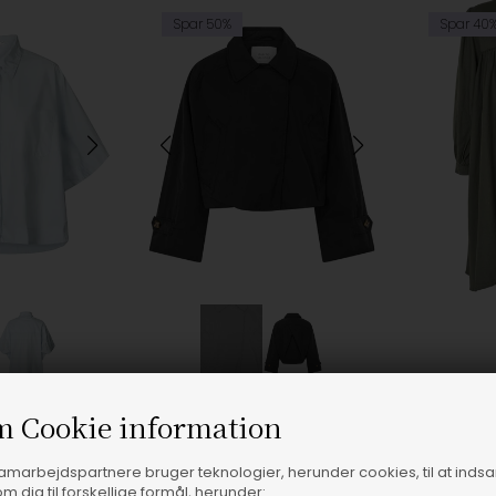
Spar 50%
Spar 40
HT BLUE
Fås i flere størrelser
Fås 
m Cookie information
Rabens Saloner - Berte Poplin Curved Hem Skjorte - Light Blue
Rabens Saloner - Tilla Light Fusion Jakke - Black
Rabens Saloner
Rabens Saloner
samarbejdspartnere bruger teknologier, herunder cookies, til at inds
m dig til forskellige formål, herunder:
,00
975,00
DKK
1.950,00
960,00
DKK