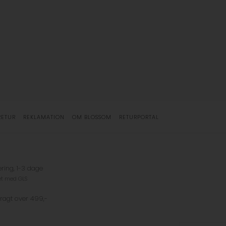
RETUR
REKLAMATION
OM BLOSSOM
RETURPORTAL
ering, 1-3 dage
et med GLS
fragt over 499,-