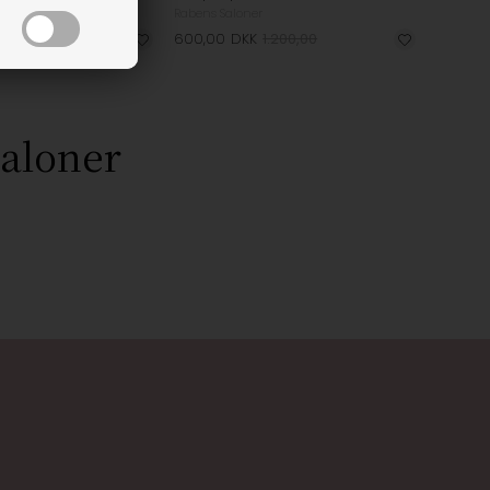
Rabens Saloner
1.450,00
600,00
DKK
1.200,00
Saloner