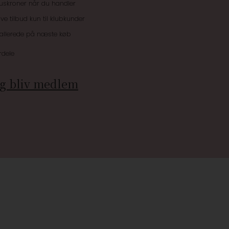
uskroner når du handler
ive tilbud kun til klubkunder
 allerede på næste køb
rdele
g bliv medlem