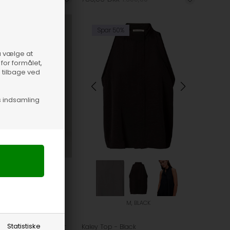
%
Spar 50%
så vælge at
for formålet,
e tilbage ved
s indsamling
i flere størrelser
M, BLACK
Statistiske
re Elastic Hem Bukser
Kaley Top - Black