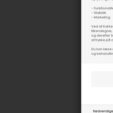
- Funktionalit
- Statistik
Spar 50%
- Marketing
Ved at trykke
tilkendegive,
og derefter t
at trykke på 
Du kan læse 
og behandlin
S, W
Nødvendig
Helfred Cotton To