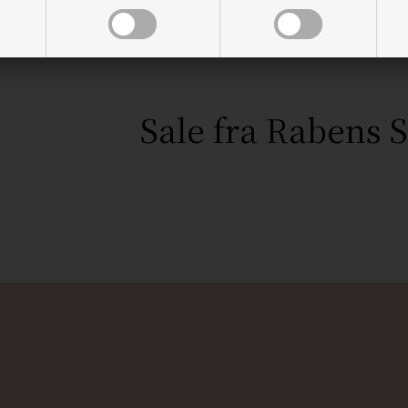
Rabens Saloner
Rabens Saloner
,00
495,00
DKK
1.650,00
435,00
DKK
Sale fra Rabens 