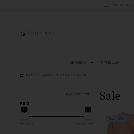
LYN LEVERING,
BRANDS
NYHEDER
FORSIDE
»
BRANDS
»
RABENS SALONER
»
SALE
Sale
Ryd alle filtre
PRIS
435
1950
Spar 50%
Min: 435 DKK
Max: 1950 DKK