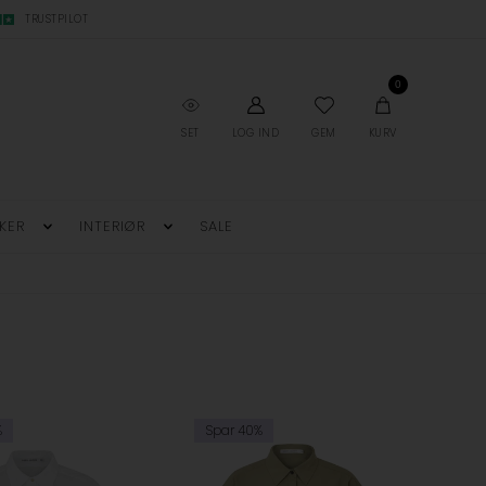
TRUSTPILOT
0
SET
LOG IND
GEM
KURV
KER
INTERIØR
SALE
%
Spar 40%