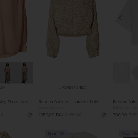
LUSH
L, POWDER CHECK
Rabens Saloner - Meg Sheer Lace Bluse - Blush
Rabens Saloner - Hareem Jakke - Powder Check
Rabens Saloner
Rabens Saloner
00
1.950,00
DKK
3.250,00
780,00
DKK
Spar 40%
Spar 40