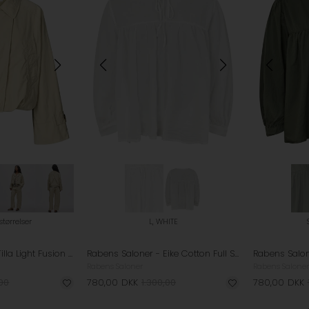
 størrelser
L, WHITE
Rabens Saloner - Tilla Light Fusion Jakke - Sand
Rabens Saloner - Eike Cotton Full Sleeve Bluse - White
Rabens Saloner
Rabens Saloner
,00
780,00
DKK
1.300,00
780,00
DKK