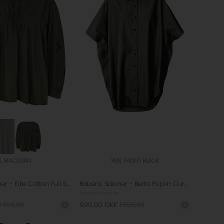
S, MACADAN
XS/S, FADED BLACK
Rabens Saloner - Eike Cotton Full Sleeve Bluse - Macadan
Rabens Saloner - Berta Poplin Curved Hem Skjortekjole - Faded Black
Rabens Saloner
1.300,00
930,00
DKK
1.550,00