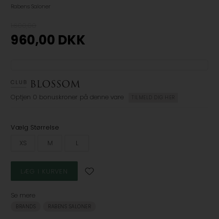
Rabens Saloner
1.600,00
960,00
DKK
Optjen
0 bonuskroner
på denne vare
TILMELD DIG HER
Vælg Størrelse
XS
M
L
Se mere
BRANDS
RABENS SALONER