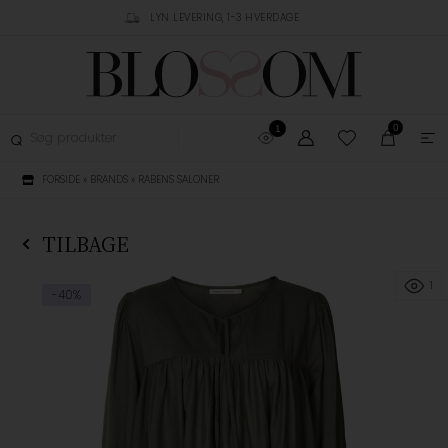
RUSTPILOT
LYN LEVERING, 1-3 HVERDAGE
GRATIS FRAGT OVER 
0
1
FORSIDE
»
BRANDS
»
RABENS SALONER
TILBAGE
1