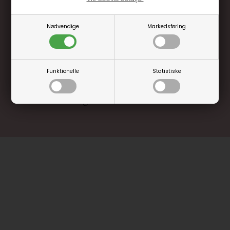
Optjen 3% i bonuskroner når du handler
Nødvendige
Markedsføring
Særlige, eksklusive tilbud kun til klubkunder
Brug dine point allerede på næste køb
.... og mange flere fordele
Funktionelle
Statistiske
Læs mere og bliv medlem