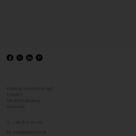
Kalstrup Livsstilshus ApS
Torvet 3
DK-9492 Blokhus
Danmark
+45 21 13 60 40
mail@blossom.dk