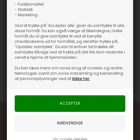
på køligere dage, og fordi den er nem at style både op og ned.
- Funktionalitet
Den har en flot finish, der giver lidt ekstra, uden at det bliver for
- Statistik
meget. Samtidig er den behagelig at have på, så den hurtigt kan
- Marketing
blive en favorit.
Ved at trykke på 'Accepter alle' giver du samtykke til alle
disse formål. Du kan også vælge at tilkendegive, hvilke
Vælg den, når du vil kombinere stil, komfort og funktion i én og
formål du vil give samtykke til ved at benytte
checkboksene ud for formålet, og derefter trykke på
samme kjole. Den giver et gennemført look og en følelse af
'Opdater samtykke'. Du kan til enhver tid trække dit
selvtillid, uanset hvor dagen tager dig.
samtykke tilbage ved at trykke på det lille ikon nederste i
venstre hjørne af hjemmesiden.
Materiale
100% Bomuld
Du kan læse mere om vores brug af cookies og andre
Pasform
Normal i størrelsen
teknologier, samt om vores indsamling og behandling
af personoplysninger ved at
klikke her
.
Varenummer
65178
Vis cookie detaljer