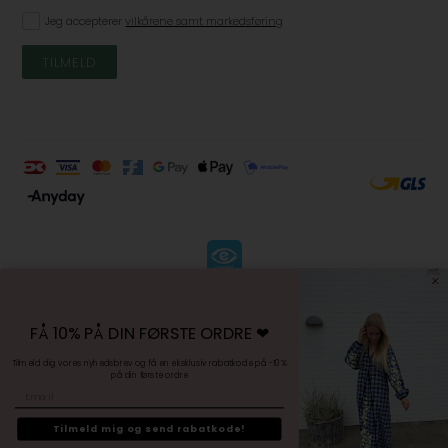
Jeg accepterer
vilkårene samt markedsføring
KØBSVILKÅR
-
FÅ 10% PÅ DIN FØRSTE ORDRE ❤︎
FORTRYDELSESRET
-
Tilmeld dig vores nyhedsbrev og få en eksklusiv rabatkode på -10%
på din første ordre
PERSONDATAPOLITIK
Email
-
SITEMAP
Tilmeld mig og send rabatkode!