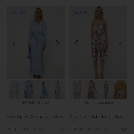
Spar 50%
Spar 50%
34, 7030 ICE BLUE
Fås i flere størrelser
Cras Cph - Damacras Kjole - Ice Blue
Cras Cph - Rebildacras Kjole - Multi Flower
Cras
Cras
700,00
DKK
1.400,00
700,00
DKK
1.400,00