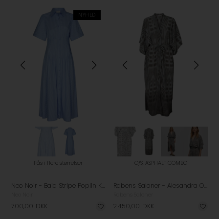
NYHED
Fås i flere størrelser
O/S, ASPHALT COMBO
Neo Noir - Baia Stripe Poplin Kjole - Light Blue
Rabens Saloner - Alesandra Ombre Ikat Kimono Kjole - Asphalt Combo
Neo Noir
Rabens Saloner
700,00
DKK
2.450,00
DKK