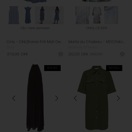
Fås i flere størrelser
ONES, CELESTE
Only - ONLShania Frill Midi Denim Kjole - Medium Blue Denim
Marta du Chateau - MDCFabiana Kjole - Celeste
Only
Marta du Chateau
379,95
DKK
210,00
DKK
300,00
NYHED
NYHED