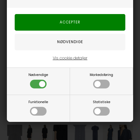
Fås i flere størrelser
Fås i flere størrelser
Marta du Chateau - MDCLuppa Kjole - Yellow
Gossia - MagnyGO Kjole - Black Creme Print
Marta du Chateau
Gossia
300,00
DKK
1.000,00
DKK
Vis cookie detaljer
Nødvendige
Markedsføring
Funktionelle
Statistiske