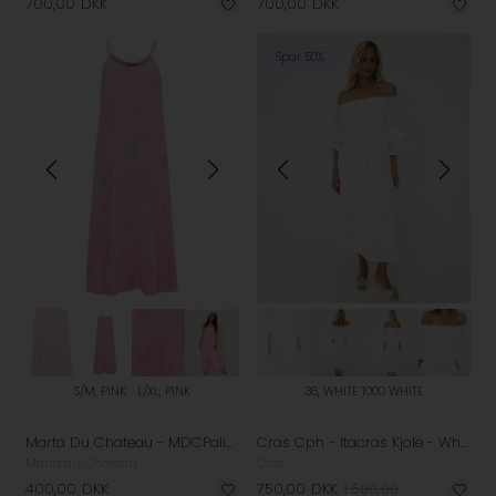
700,00
DKK
700,00
DKK
Spar 50%
S/M, PINK
L/XL, PINK
36, WHITE 1000 WHITE
Marta Du Chateau - MDCPalina Kjole - Pink
Cras Cph - Itacras Kjole - White
Marta du Chateau
Cras
400,00
DKK
750,00
DKK
1.500,00