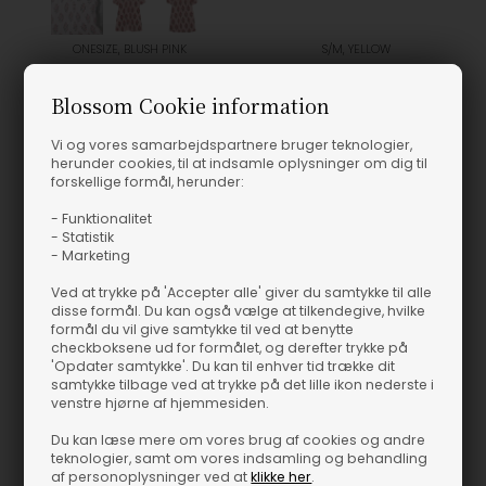
ONESIZE, BLUSH PINK
S/M, YELLOW
Sissel Edelbo - Lara Kjole - Blush Pink
Marta du Chateau - MDCLuliana Kjole - Yellow
Blossom Cookie information
Sissel Edelbo
Marta du Chateau
1.200,00
DKK
300,00
DKK
Vi og vores samarbejdspartnere bruger teknologier,
herunder cookies, til at indsamle oplysninger om dig til
forskellige formål, herunder:
- Funktionalitet
- Statistik
- Marketing
Ved at trykke på 'Accepter alle' giver du samtykke til alle
disse formål. Du kan også vælge at tilkendegive, hvilke
formål du vil give samtykke til ved at benytte
checkboksene ud for formålet, og derefter trykke på
'Opdater samtykke'. Du kan til enhver tid trække dit
samtykke tilbage ved at trykke på det lille ikon nederste i
venstre hjørne af hjemmesiden.
Du kan læse mere om vores brug af cookies og andre
teknologier, samt om vores indsamling og behandling
af personoplysninger ved at
klikke her
.