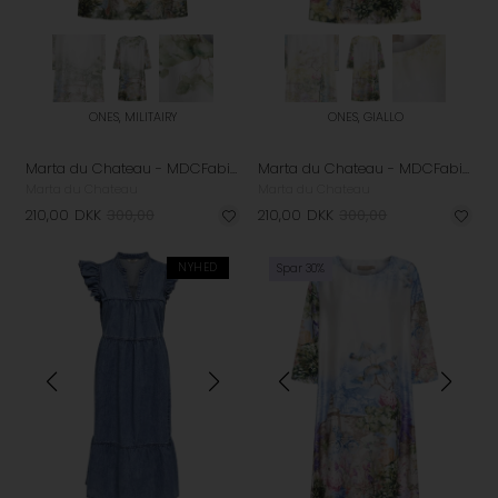
ONES, MILITAIRY
ONES, GIALLO
Marta du Chateau - MDCFabiana Kjole - Militairy
Marta du Chateau - MDCFabiana Kjole - Giallo
Marta du Chateau
Marta du Chateau
210,00
DKK
300,00
210,00
DKK
300,00
NYHED
Spar 30%