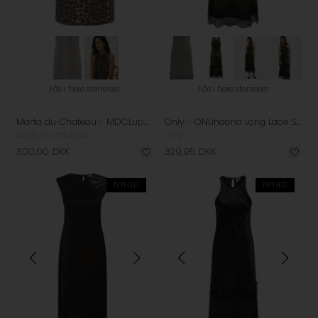
Fås i flere størrelser
Fås i flere størrelser
Marta du Chateau - MDCLuppa Kjole - Camello Leo
Only - ONLIndona Long Lace Satin Kjole - Forest Night
Marta du Chateau
Only
300,00
DKK
329,95
DKK
NYHED
NYHED