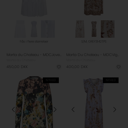
Fås i flere størrelser
S/M, GREY3142TPS
Marta du Chateau - MDCJovelina Kjole - White
Marta Du Chateau - MDCVigdis Kjole - Grey
Marta du Chateau
Marta du Chateau
450,00
DKK
400,00
DKK
NYHED
NYHED