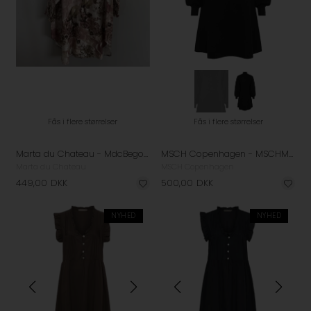
Fås i flere størrelser
Fås i flere størrelser
Marta du Chateau - MdcBegonia Kjole - Old Rose
MSCH Copenhagen - MSCHMercy East Kjole - Black
Marta du Chateau
MSCH Copenhagen
449,00
DKK
500,00
DKK
NYHED
NYHED