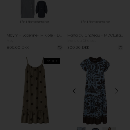
Fås i flere størrelser
Fås i flere størrelser
Mbym - Satienne- M Kjole - Dark Unwashed Denim
Marta du Chateau - MDCLuliana Kjole - Brown
Mbym
Marta du Chateau
800,00
DKK
300,00
DKK
NYHED