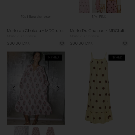
Fås i flere størrelser
S/M, PINK
Marta du Chateau - MDCLuliana Kjole - Beige
Marta Du Chateau - MDCLuliana Kjole - Pink
Marta du Chateau
Marta du Chateau
300,00
DKK
300,00
DKK
NYHED
NYHED