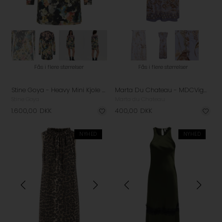
Fås i flere størrelser
Fås i flere størrelser
Stine Goya - Heavy Mini Kjole - Echoes In Flowers
Marta Du Chateau - MDCVigdis - Celeste
Stine Goya
Marta du Chateau
1.600,00
DKK
400,00
DKK
NYHED
NYHED