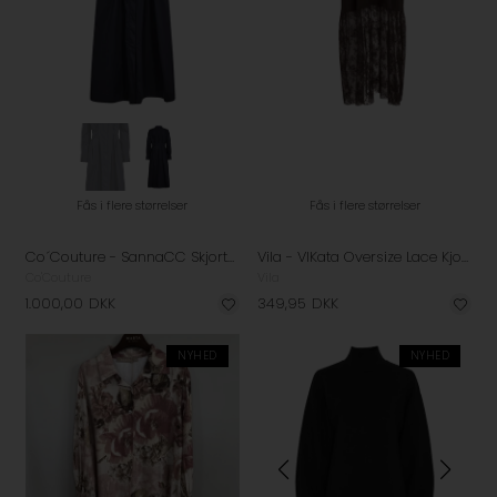
Fås i flere størrelser
Fås i flere størrelser
Co´Couture - SannaCC Skjorte Kjole - Navy
Vila - VIKata Oversize Lace Kjole - Coffee Bean
Co'Couture
Vila
1.000,00
DKK
349,95
DKK
NYHED
NYHED