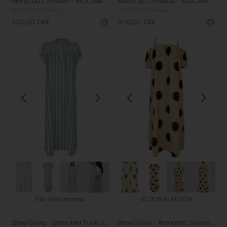
Marta du Chateau - MDCVelina Kjole - Fango
Marta du Chateau - MDCVelina Kjole - Black
Marta du Chateau
Marta du Chateau
300,00
DKK
300,00
DKK
Fås i flere størrelser
XS, DOTS IN MOTION
Stine Goya - Smocked Tunic Long Kjole - Smocked Stripes
Stine Goya - Romantic Volume Strap Kjole - Dots In Motion