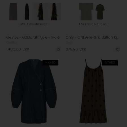
Fås i flere størrelser
Fås i flere størrelser
Gestuz - GZDorah Kjole - Molé
Only - ONLBelle-Silla Button Kjole - Kalamata
Gestuz
Only
1.400,00
DKK
379,95
DKK
NYHED
NYHED