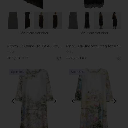
Fås i flere størrelser
Fås i flere størrelser
Mbym - Gwendi-M Kjole - Java
Only - ONLIndona Long Lace Satin Kjole - Black
Mbym
Only
800,00
DKK
329,95
DKK
Spar 30%
Spar 30%