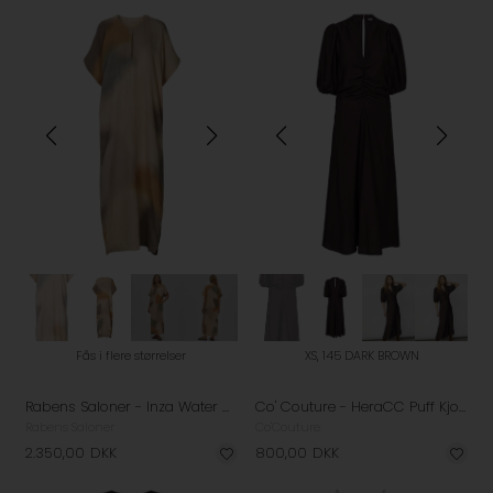
Fås i flere størrelser
XS, 145 DARK BROWN
Rabens Saloner - Inza Water Colour Column Kjole - Dessert Combo
Co' Couture - HeraCC Puff Kjole - Dark Brown
Rabens Saloner
Co'Couture
2.350,00
DKK
800,00
DKK