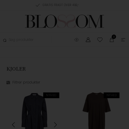
AGT OVER 499,-
GRATIS OMBYTNING
TRUSTPILOT
0
KJOLER
Filtrer produkter
NYHED
NYHED