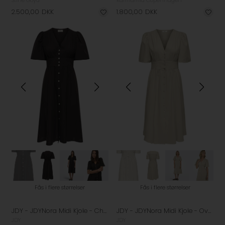
Stine Goya
Karmamia Copenhagen
2.500,00
DKK
1.800,00
DKK
Fås i flere størrelser
Fås i flere størrelser
JDY - JDYNora Midi Kjole - Chocolate Torte
JDY - JDYNora Midi Kjole - Overcast
JDY
JDY