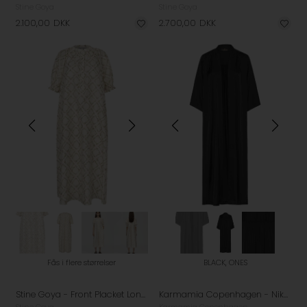
Stine Goya
Stine Goya
2.100,00
DKK
2.700,00
DKK
Fås i flere størrelser
BLACK, ONES
Stine Goya - Front Placket Long Kjole - Sakura Check Pink
Karmamia Copenhagen - Nikki Long Kimono - Black