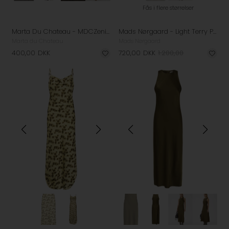
Fås i flere størrelser
Marta Du Chateau - MDCZenith Kjole - Black
Mads Nørgaard - Light Terry Polly Kjole - Vanilla Ice/Sky Captain
Marta du Chateau
Mads Nørgaard
400,00
DKK
720,00
DKK
1.200,00