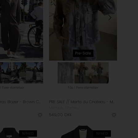
Pre-Sale
i flere størrelser
Fås i flere størrelser
Cras - Bosscras Blazer - Brown Checks
PRE SALE // Marta du Chateau - MDCMoonstone Jakke - Beige Camo
Marta du Chateau
549,00
DKK
NYHED
NYHED