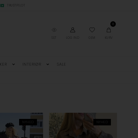
TRUSTPILOT
0
SET
LOG IND
GEM
KURV
KER
INTERIØR
SALE
NYHED
NYHED