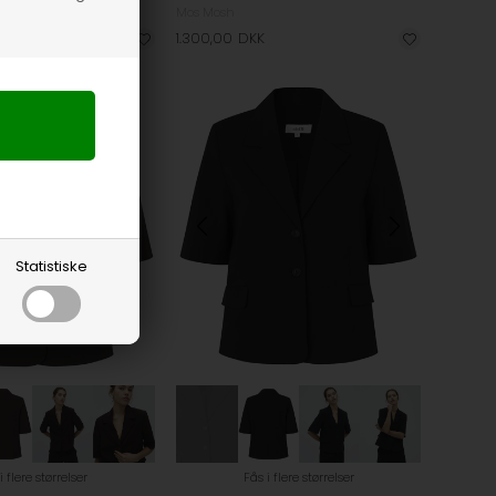
Mos Mosh
1.300,00
DKK
Statistiske
i flere størrelser
Fås i flere størrelser