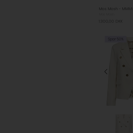
Mos Mosh - MMMile
Mos Mosh
1.300,00
DKK
Spar 50%