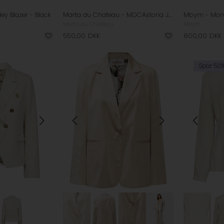
y Blazer - Black
Marta du Chateau - MDCAstoria Jakke - Military
Mbym - Morv
Marta du Chateau
Mbym
550,00
DKK
800,00
DKK
Spar 50