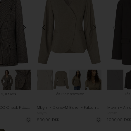
M, BROWN
Fås i flere størrelser
Fås 
Co'Couture - VeyaCC Check Fitted Blazer - Brown
Mbym - Diane-M Blazer - Falcon Melange
Mbym - Amari
Mbym
Mbym
800,00
DKK
1.000,00
DKK