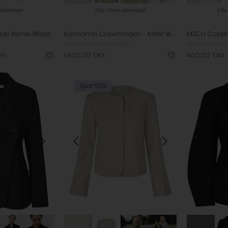
 størrelser
Fås i flere størrelser
Fås 
Mos Mosh - MMBelize Ramie Blazer - Ecru
Karmamia Copenhagen - Miller Blazer - NO. 5 (Limited)
Karmamia Copenhagen
MSCH Copenh
,00
1.900,00
DKK
400,00
DKK
Spar 50%