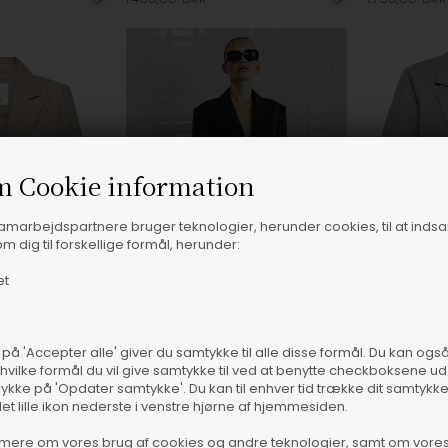
m Cookie information
samarbejdspartnere bruger teknologier, herunder cookies, til at inds
m dig til forskellige formål, herunder:
et
 på 'Accepter alle' giver du samtykke til alle disse formål. Du kan og
 hvilke formål du vil give samtykke til ved at benytte checkboksene ud 
rykke på 'Opdater samtykke'. Du kan til enhver tid trække dit samtykk
 størrelser
Fås i flere størrelser
Fås 
det lille ikon nederste i venstre hjørne af hjemmesiden.
Co Couture - Nadine CC Kortærmet Blazer - Bisquit
With Black - WBLMaritsa Tailored Blazer - Black
Only - ONLLin
mere om vores brug af cookies og andre teknologier, samt om vore