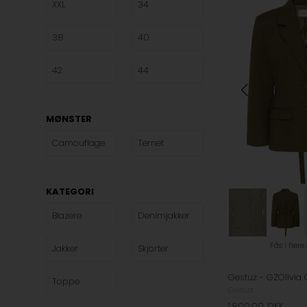
XXL
34
38
40
42
44
MØNSTER
Camouflage
Ternet
KATEGORI
Blazere
Denimjakker
Fås i flere
Jakker
Skjorter
Toppe
Gestuz
1.800,00
DKK