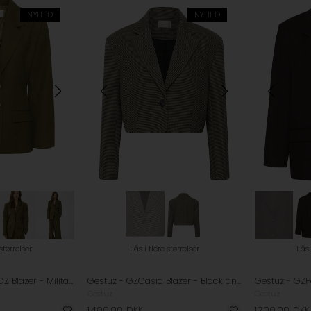
NYHED
NYHED
 størrelser
Fås i flere størrelser
Fås 
Gestuz - GZOlivia OZ Blazer - Military Olive
Gestuz - GZCasia Blazer - Black and white houndstooth
Gestuz - GZP
Gestuz
Gestuz
1.400,00
DKK
1.700,00
DKK