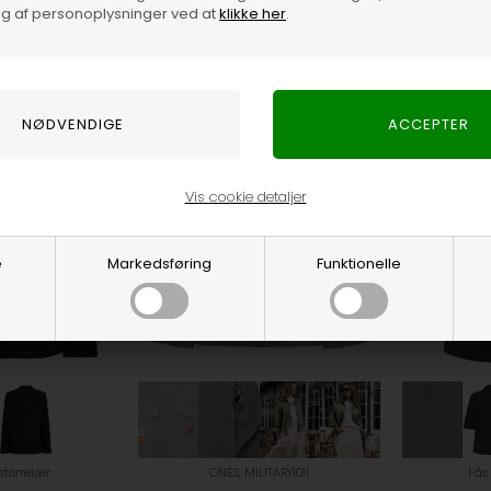
g af personoplysninger ved at
klikke her
.
Withblack
Only
1.100,00
DKK
379,95
DKK
Vis cookie detaljer
e
Markedsføring
Funktionelle
 størrelser
ONES, MILITARY1011
Fås 