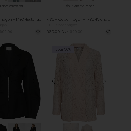
i flere størrelser
Fås i flere størrelser
MSCH Copenhagen - MSCHEsteriane Blazer - Oatmeal Melange
MSCH Copenhagen - MSCHViana Ginia Jakke - Sand Melange
agen
MSCH Copenhagen
800,00
360,00
DKK
600,00
Spar 50%