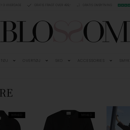
 1-3 HVERDAGE
GRATIS FRAGT OVER 499,-
GRATIS OMBYTNING
TØJ
OVERTØJ
SKO
ACCESSORIES
SMYK
RE
NYHED
NYHED