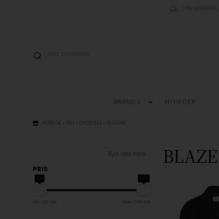
LYN LEVERING,
BRANDS
NYHEDER
FORSIDE
»
TØJ
»
OVERDELE
»
BLAZERE
BLAZE
Ryd alle filtre
PRIS
225
2700
Min: 225 DKK
Max: 2700 DKK