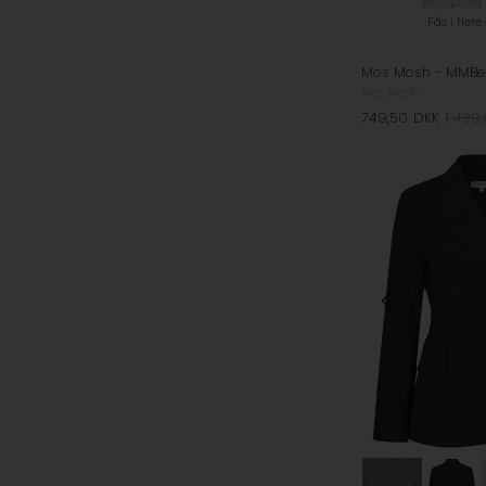
Fås i flere
Mos Mosh
749,50
DKK
1.499