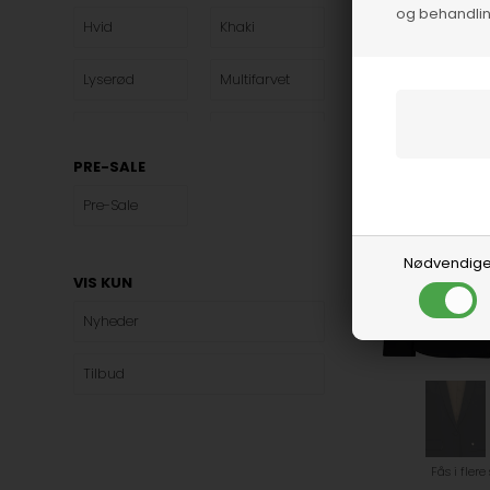
og behandlin
Co'Couture
Hvid
Khaki
1.200,00
DKK
Lyserød
Multifarvet
Navy
Oliven
PRE-SALE
Sand
Sort
Pre-Sale
Nødvendig
VIS KUN
Nyheder
Tilbud
Fås i flere