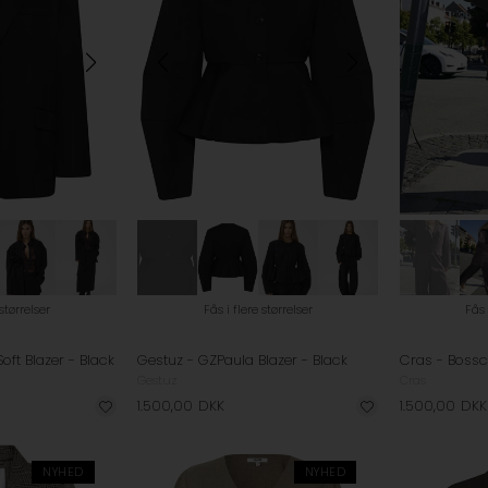
 størrelser
Fås i flere størrelser
Fås 
oft Blazer - Black
Gestuz - GZPaula Blazer - Black
Gestuz
Cras
1.500,00
DKK
1.500,00
DKK
NYHED
NYHED