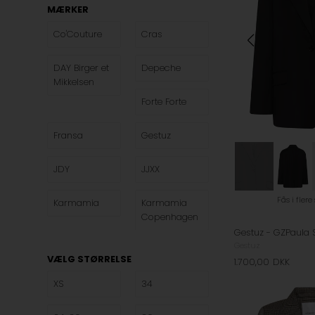
MÆRKER
Co'Couture
Cras
DAY Birger et
Depeche
Mikkelsen
Forte Forte
Fransa
Gestuz
JDY
JJXX
Fås i flere
Karmamia
Karmamia
Copenhagen
Gestuz - GZPaula S
Gestuz
Lala Berlin
Leveté Room
VÆLG STØRRELSE
1.700,00
DKK
XS
34
Mads
Marta du
Nørgaard
Chateau