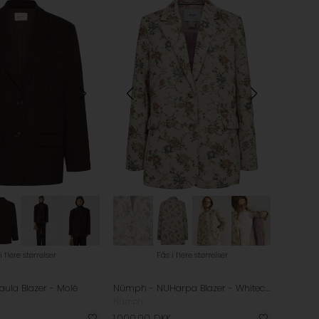
i flere størrelser
Fås i flere størrelser
aula Blazer - Molé
Nümph - NUHarpa Blazer - Whitecap Gray
Nümph
1.000,00
DKK