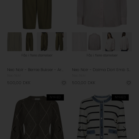
Fås i flere størrelser
Fås i flere størrelser
Neo Noir - Bernie Bukser - Army
Neo Noir - Dalma Dori Emb Skjorte - Light Pink
Neo Noir
Neo Noir
500,00
DKK
500,00
DKK
NYHED
NYHED