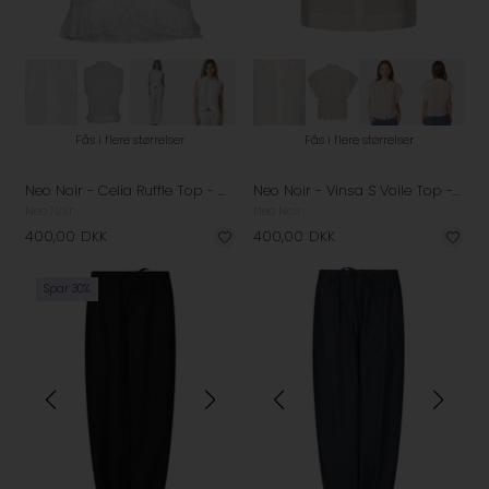
Fås i flere størrelser
Fås i flere størrelser
Neo Noir - Celia Ruffle Top - White
Neo Noir - Vinsa S Voile Top - Light Pink
Neo Noir
Neo Noir
400,00
DKK
400,00
DKK
Spar 30%