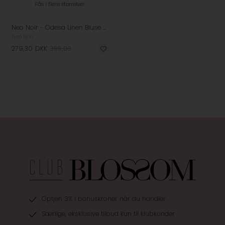
Fås i flere størrelser
Neo Noir - Odesa Linen Bluse - Navy
Neo Noir
279,30
DKK
399,00
Optjen 3% i bonuskroner når du handler
Særlige, eksklusive tilbud kun til klubkunder