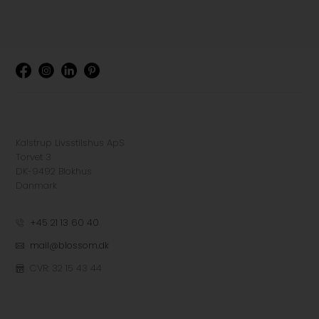
Kalstrup Livsstilshus ApS
Torvet 3
DK-9492 Blokhus
Danmark
+45 21 13 60 40
mail@blossom.dk
CVR: 32 15 43 44