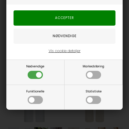
Fås i flere størrelser
Fås i flere størrelser
Neo Noir - Jayla S Voile Top - Smoke Green
Neo Noir - Carin R Nederdel - Light Blue
Neo Noir
Neo Noir
279,30
DKK
399,00
209,30
DKK
299,00
Vis cookie detaljer
Spar 30%
Spar 30%
Nødvendige
Markedsføring
Funktionelle
Statistiske