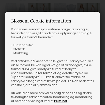
Blossom Cookie information
Fås i flere størrelser
Fås i flere størrelser
Vi og vores samarbejdspartnere bruger teknologier,
Neo Noir - Felicia S Voile Nederdel - White
Neo Noir - Jayla S Voile Top - White
herunder cookies, til at indsamle oplysninger om dig til
Neo Noir
Neo Noir
forskellige formål, herunder:
499,00
DKK
399,00
DKK
- Funktionalitet
- Statistik
Spar 30%
Spar 30%
- Marketing
Ved at trykke på 'Accepter alle' giver du samtykke til alle
disse formål. Du kan også vælge at tilkendegive, hvilke
formål du vil give samtykke til ved at benytte
checkboksene ud for formålet, og derefter trykke på
'Opdater samtykke'. Du kan til enhver tid trække dit
samtykke tilbage ved at trykke på det lille ikon nederste i
venstre hjørne af hjemmesiden.
Du kan læse mere om vores brug af cookies og andre
teknologier, samt om vores indsamling og behandling
af personoplysninger ved at
klikke her
.