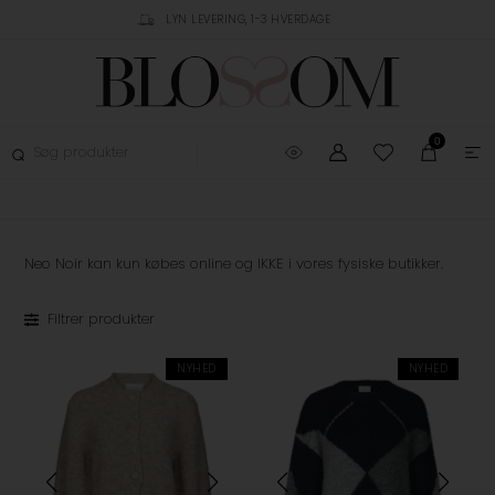
RING, 1-3 HVERDAGE
GRATIS FRAGT OVER 499,-
GRATIS OMBYTNING
0
Neo Noir kan kun købes online og IKKE i vores fysiske butikker.
Filtrer produkter
NYHED
NYHED