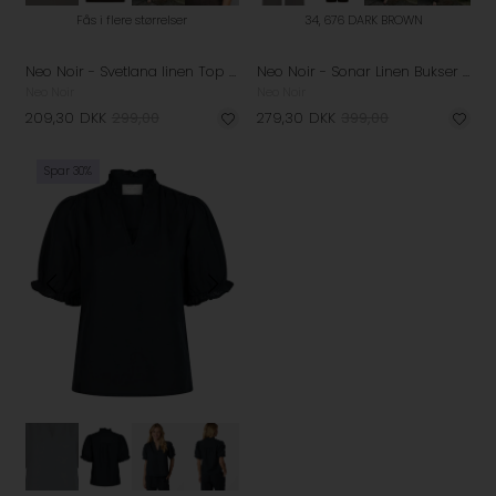
Fås i flere størrelser
34, 676 DARK BROWN
Neo Noir - Svetlana linen Top - Dark Brown
Neo Noir - Sonar Linen Bukser - Dark Brown
Neo Noir
Neo Noir
209,30
DKK
299,00
279,30
DKK
399,00
Spar 30%