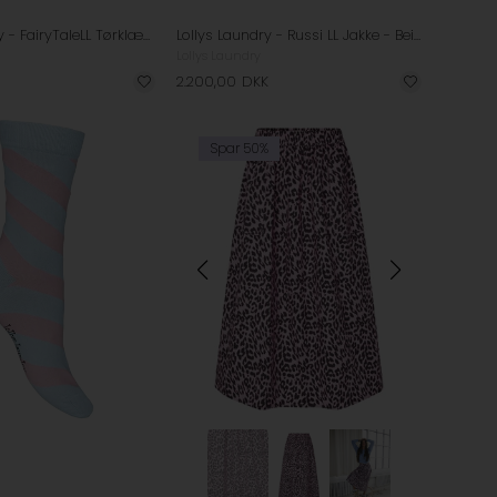
Lollys Laundry - FairyTaleLL Tørklæde - Red
Lollys Laundry - Russi LL Jakke - Beige
Lollys Laundry
2.200,00
DKK
Spar 50%