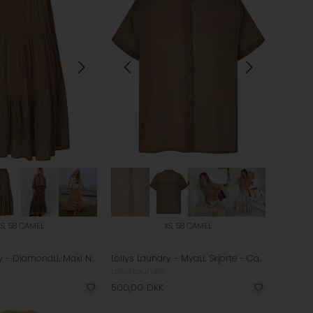
XS, 58 CAMEL
XS, 58 CAMEL
Lollys Laundry - DiamondLL Maxi Nederdel - Camel
Lollys Laundry - MyaLL Skjorte - Camel
Lollys Laundry
500,00
DKK