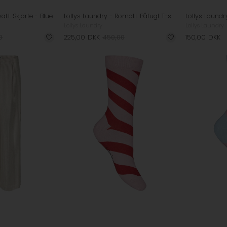
aLL Skjorte - Blue
Lollys Laundry - RomaLL Påfugl T-shirt - Light Blue
Lollys Laundry
Lollys Laundry
0
225,00
DKK
450,00
150,00
DKK