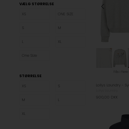
VÆLG STØRRELSE
XS
ONE SIZE
S
M
L
XL
One Size
Fås i flere
STØRRELSE
XS
S
Lollys Laundry
900,00
DKK
M
L
XL