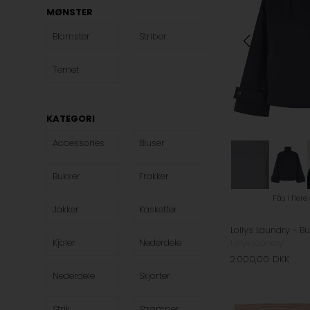
MØNSTER
Blomster
Striber
Ternet
KATEGORI
Accessories
Bluser
Bukser
Frakker
Fås i flere
Jakker
Kasketter
Kjoler
Nederdele
Lollys Laundry
2.000,00
DKK
Nederdele
Skjorter
Strik
Strømper