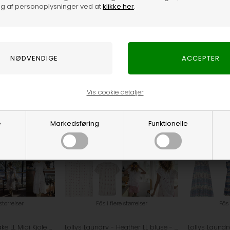
g af personoplysninger ved at
klikke her
.
Spar 50
Vis cookie detaljer
e
Markedsføring
Funktionelle
 størrelser
Fås i flere størrelser
Fås 
Lollys Laundry - Blake LL Midi Kjole - Creme
Lollys Laundry - Heather LL bluse - Creme