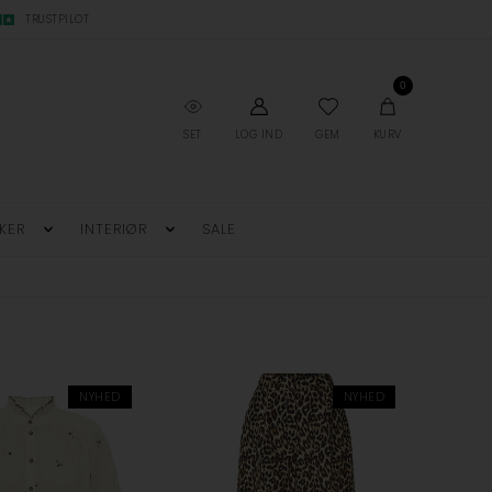
TRUSTPILOT
0
SET
LOG IND
GEM
KURV
KER
INTERIØR
SALE
NYHED
NYHED