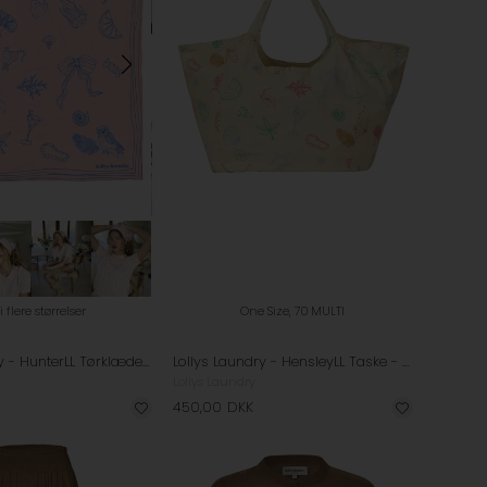
i flere størrelser
One Size, 70 MULTI
Lollys Laundry - HunterLL Tørklæde - Light Pink
Lollys Laundry - HensleyLL Taske - Multi
Lollys Laundry
450,00
DKK