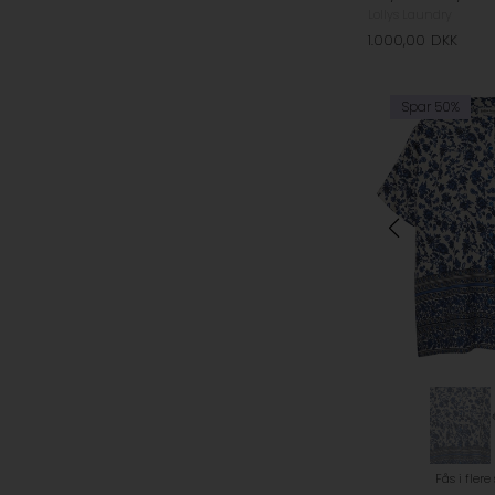
Lollys Laundry
1.000,00
DKK
Spar 50%
Fås i flere