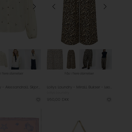
i flere størrelser
Fås i flere størrelser
Lollys Laundry - AlessandraLL Skjorte - Flower Print
Lollys Laundry - MiraLL Bukser - Leopard Print
Lollys Laundry
950,00
DKK