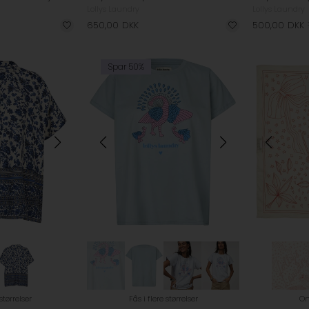
Lollys Laundry
Lollys Laundry
650,00
DKK
500,00
DKK
Spar 50%
 størrelser
Fås i flere størrelser
On