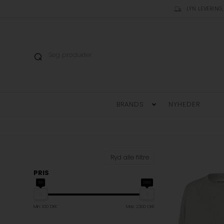
LYN LEVERING,
BRANDS
NYHEDER
Ryd alle filtre
PRIS
100
2300
Min: 100 DKK
Max: 2300 DKK