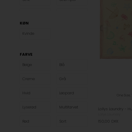
Sweatshirts
Tasker
KØN
Toilettasker
T-shirts
Kvinde
Tørklæder
Veste
FARVE
Beige
Blå
Creme
Grå
Hvid
Leopard
One Size,
Lyserød
Multifarvet
Lollys Laundry
150,00
DKK
Rød
Sort