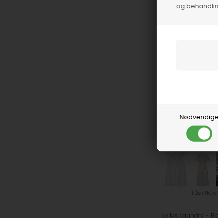
og behandlin
Nødvendig
Fås i flere