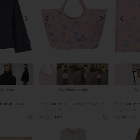
 størrelser
Fås i flere størrelser
Fås 
Lollys Laundry - BulgariaLL Jakke - Dark Navy
Lollys Laundry - Hensley Taske - Light Pink
Lollys Laundry
Lollys Laundry
450,00
DKK
150,00
DKK