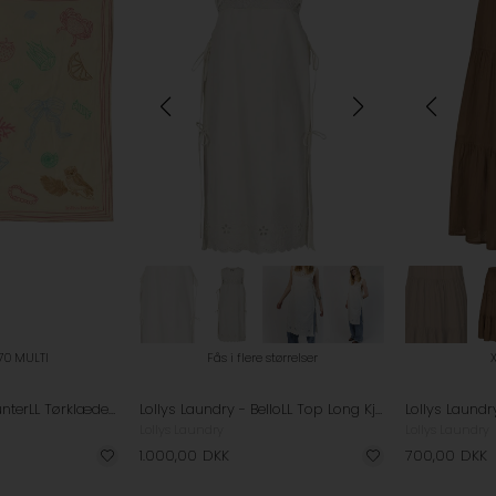
 70 MULTI
Fås i flere størrelser
Lollys Laundry - HunterLL Tørklæde - Multi
Lollys Laundry - BelloLL Top Long Kjole - White
Lollys Laundry
Lollys Laundry
1.000,00
DKK
700,00
DKK