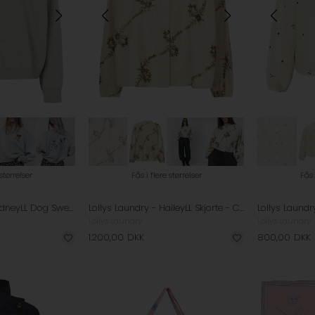
 størrelser
Fås i flere størrelser
Fås 
Lollys Laundry - SydneyLL Dog Sweatshirt - Light Grey Melange
Lollys Laundry - HaileyLL Skjorte - Creme
Lollys Laundry
Lollys Laundry
1.200,00
DKK
800,00
DKK