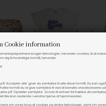
m Cookie information
samarbejdspartnere bruger teknologier, herunder cookies, til at inds
m dig til forskellige formål, herunder:
et
 på 'Accepter alle' giver du samtykke til alle disse formål. Du kan og
 størrelser
XL, 01 WHITE
Fås 
 hvilke formål du vil give samtykke til ved at benytte checkboksene ud 
rykke på 'Opdater samtykke'. Du kan til enhver tid trække dit samtykk
Lollys Laundry - CaveLL Make-Up Taske - Flower Print
Lollys Laundry - RomaLL Cloud T-Shirt - White
det lille ikon nederste i venstre hjørne af hjemmesiden.
Lollys Laundry
Lollys Laundry
mere om vores brug af cookies og andre teknologier, samt om vore
450,00
DKK
750,00
DKK