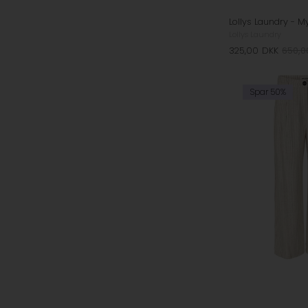
Lollys Laundry - My
Lollys Laundry
325,00
DKK
650,0
Spar 50%