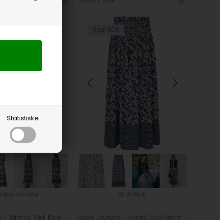
%
Spar 50%
Statistiske
i flere størrelser
XS, 20 BLUE
Lollys Laundry - SamoLL Midi Kjole - Blue
Lollys Laundry - MyraLL Maxi Nederdel - Blue