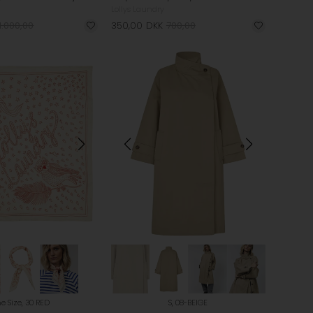
Lollys Laundry
1.000,00
350,00
DKK
700,00
e Size, 30 RED
S, 08-BEIGE