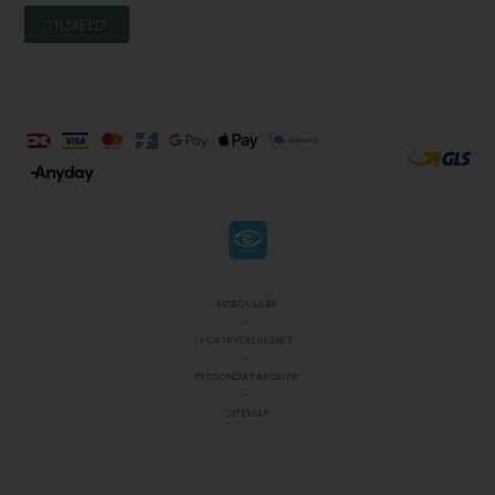
KØBSVILKÅR
-
FORTRYDELSESRET
-
PERSONDATAPOLITIK
-
SITEMAP