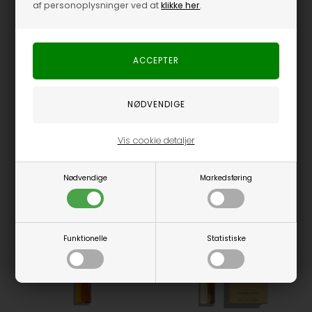
af personoplysninger ved at
klikke her
.
1 STK, 100 ML
1 STK, 100 ML
Silky Woods Elixir Parfume - 100 ml
White Sandalwood - 100 ml
Goldfield & Banks
Goldfield & Banks
2.025,00
DKK
1.265,00
DKK
Vis cookie detaljer
Nødvendige
Markedsføring
Funktionelle
Statistiske