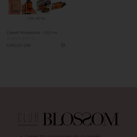
1 STK, 100 ML
Desert Rosewood - 100 ml
Goldfield & Banks
1.265,00
DKK
Optjen 3% i bonuskroner når du handler