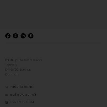
Kalstrup Livsstilshus ApS
Torvet 3
DK-9492 Blokhus
Danmark
+45 21 13 60 40
mail@blossom.dk
CVR: 32 15 43 44