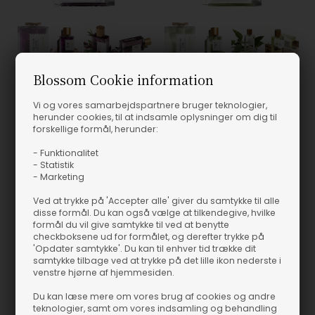
1 STK, 100 ML
1 STK, 100 ML
Blossom Cookie information
Vi og vores samarbejdspartnere bruger teknologier,
Southern Bloom - 100 ml
Bohemian Lime - 100 ml
herunder cookies, til at indsamle oplysninger om dig til
Goldfield & Banks
Goldfield & Banks
forskellige formål, herunder:
1.265,00
DKK
1.265,00
DKK
- Funktionalitet
- Statistik
- Marketing
Ved at trykke på 'Accepter alle' giver du samtykke til alle
disse formål. Du kan også vælge at tilkendegive, hvilke
formål du vil give samtykke til ved at benytte
checkboksene ud for formålet, og derefter trykke på
'Opdater samtykke'. Du kan til enhver tid trække dit
samtykke tilbage ved at trykke på det lille ikon nederste i
venstre hjørne af hjemmesiden.
Du kan læse mere om vores brug af cookies og andre
teknologier, samt om vores indsamling og behandling