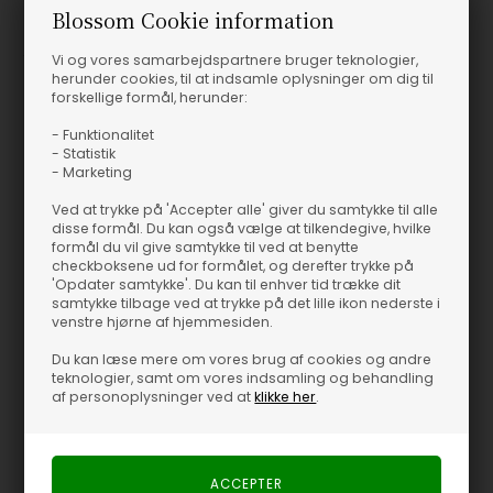
Blossom Cookie information
Prøv at kombinere tørklædet med en simpel hvid skjorte og
jeans for et klassisk look med personlighed. Eller svøb det om
Vi og vores samarbejdspartnere bruger teknologier,
dine skuldre på en kølig aften, hvor det både fungerer som et
herunder cookies, til at indsamle oplysninger om dig til
stilfuldt og praktisk element i dit outfit. Tørklædet er også perfekt
forskellige formål, herunder:
til at pifte en ensfarvet kjole op, hvor den røde farve kan give dit
- Funktionalitet
look et ekstra pift.
- Statistik
- Marketing
Hvorfor vil du elske det? Først og fremmest er det alsidigt; du kan
Ved at trykke på 'Accepter alle' giver du samtykke til alle
bruge det hele året, uanset om det er som beskyttelse mod
disse formål. Du kan også vælge at tilkendegive, hvilke
kulden eller som et farverigt tilbehør om sommeren. Det er let at
formål du vil give samtykke til ved at benytte
style og kan hurtigt blive en uundværlig del af din garderobe, der
checkboksene ud for formålet, og derefter trykke på
'Opdater samtykke'. Du kan til enhver tid trække dit
redder enhver tøjkrise. FairyTaleLL Tørklædet er også en fantastisk
samtykke tilbage ved at trykke på det lille ikon nederste i
gaveidé til dem, du holder af, der værdsætter en blanding af
venstre hjørne af hjemmesiden.
klassisk design og moderne flair.
Du kan læse mere om vores brug af cookies og andre
teknologier, samt om vores indsamling og behandling
Med FairyTaleLL Tørklædet har Lollys Laundry skabt et tilbehør,
af personoplysninger ved at
klikke her
.
der hverken skuffer i kvalitet eller design. Det er en smuk tilføjelse
til din samling, der både kan fortælle en historie og skabe nye.
Uanset hvordan du vælger at bruge det, er det en sikker vinder,
der vil blive bemærket.