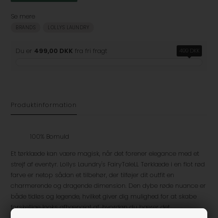
Se mere
BRANDS
LOLLYS LAUNDRY
Du er
499,00 DKK
fra fri fragt
499 DKK
Produktinformation
100% Bomuld
Et tørklæde kan være magisk, når det forener elegance med et
strejf af eventyr. Lollys Laundry's FairyTaleLL Tørklæde i en flot rød
farve er netop sådan et tilbehør, der tilføjer dit outfit en
charmerende og dragende dimension. Den dybe røde nuance er
både tidløs og legende, hvilket giver dig mulighed for at skabe
forskellige looks afhængigt af, hvordan du bærer det.