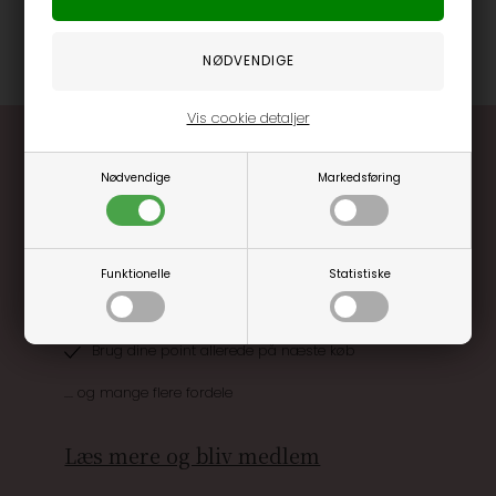
Varenummer
65602
Vis cookie detaljer
Nødvendige
Markedsføring
Funktionelle
Statistiske
Optjen 3% i bonuskroner når du handler
Særlige, eksklusive tilbud kun til klubkunder
Brug dine point allerede på næste køb
.... og mange flere fordele
Læs mere og bliv medlem