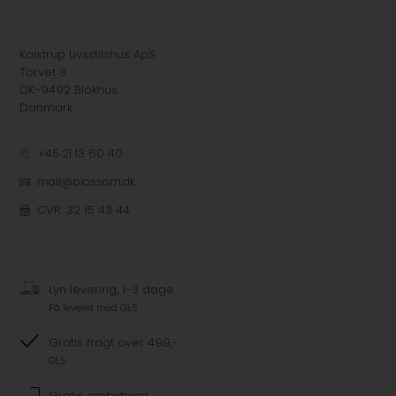
Kalstrup Livsstilshus ApS
Torvet 3
DK-9492 Blokhus
Danmark
+45 21 13 60 40
mail@blossom.dk
CVR: 32 15 43 44
Lyn levering, 1-3 dage
Få leveret med GLS
Gratis fragt over 499,-
GLS
Gratis ombytning