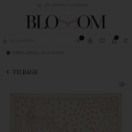
RUSTPILOT
LYN LEVERING, 1-3 HVERDAGE
GRATIS FRAGT OVER 
0
1
FORSIDE
»
BRANDS
»
LOLLYS LAUNDRY
TILBAGE
1