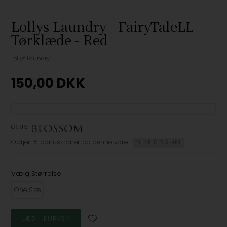
Lollys Laundry - FairyTaleLL
Tørklæde - Red
Lollys Laundry
150,00
DKK
Optjen
5 bonuskroner
på denne vare
TILMELD DIG HER
Vælg Størrelse
One Size