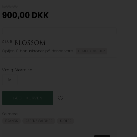
1.500,00
900,00
DKK
Optjen
0 bonuskroner
på denne vare
TILMELD DIG HER
Vælg Størrelse
M
Se mere
BRANDS
RABENS SALONER
KJOLER