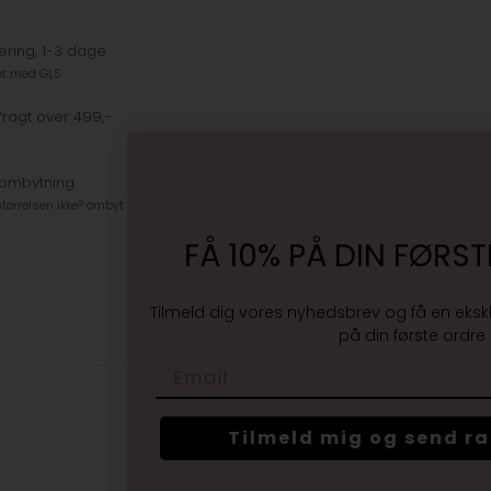
ering, 1-3 dage
et med GLS
fragt over 499,-
 ombytning
tørrelsen ikke? ombyt gratis
FÅ 10% PÅ DIN FØRST
Tilmeld dig vores nyhedsbrev og få en eksk
på din første ordre
Email
Tilmeld mig og send r