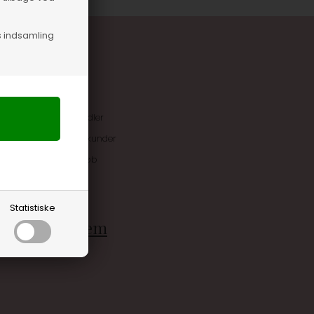
s indsamling
uskroner når du handler
ive tilbud kun til klubkunder
 allerede på næste køb
rdele
Statistiske
g bliv medlem