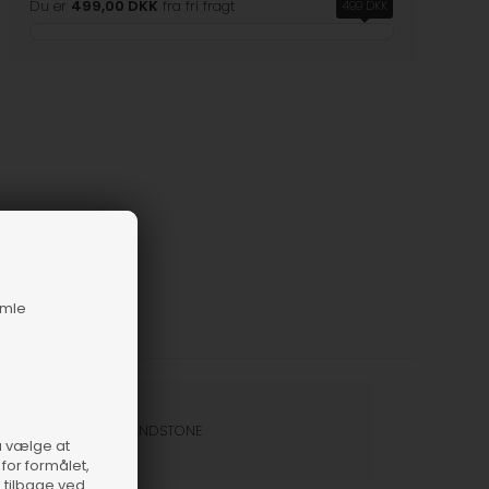
Du er
499,00 DKK
fra fri fragt
499 DKK
amle
nummer
57289-SANDSTONE
så vælge at
for formålet,
e tilbage ved