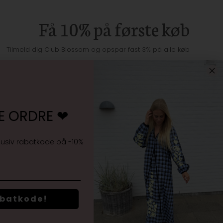
Få 10% på første køb
Tilmeld dig Club Blossom og opspar fast 3% på alle køb
E ORDRE ❤︎
Jeg accepterer
vilkårene samt markedsføring
lusiv rabatkode på -10%
abatkode!