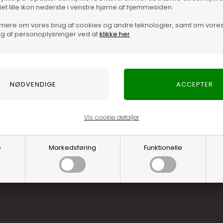
det lille ikon nederste i venstre hjørne af hjemmesiden.
mere om vores brug af cookies og andre teknologier, samt om vore
g af personoplysninger ved at
klikke her
.
Optjen 3% i bon
Særlige, eksklus
Brug dine point
Vis cookie detaljer
.... og mange flere fo
e
Markedsføring
Funktionelle
Læs mere o