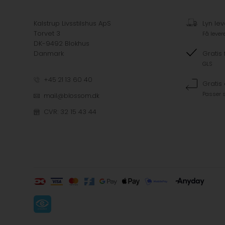
Kalstrup Livsstilshus ApS
Lyn lev
Torvet 3
Få lever
DK-9492 Blokhus
Danmark
Gratis 
GLS
+45 21 13 60 40
Gratis
Passer s
mail@blossom.dk
CVR: 32 15 43 44