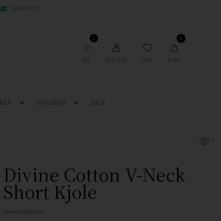
TRUSTPILOT
1
0
SET
LOG IND
GEM
KURV
KER
INTERIØR
SALE
1
Divine Cotton V-Neck
Short Kjole
Rabens Saloner