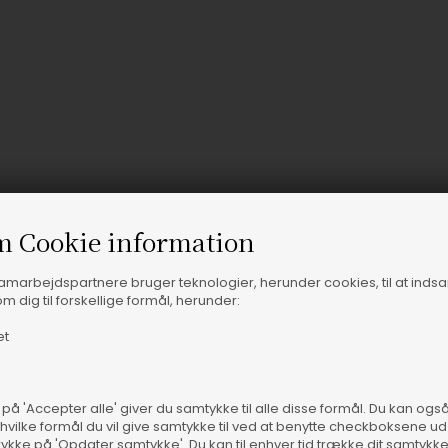
m Cookie information
samarbejdspartnere bruger teknologier, herunder cookies, til at inds
m dig til forskellige formål, herunder:
et
ns Saloner
Vare
 på 'Accepter alle' giver du samtykke til alle disse formål. Du kan og
 hvilke formål du vil give samtykke til ved at benytte checkboksene ud 
rykke på 'Opdater samtykke'. Du kan til enhver tid trække dit samtykk