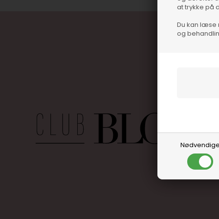
at trykke på 
Du kan læse 
og behandlin
Nødvendig