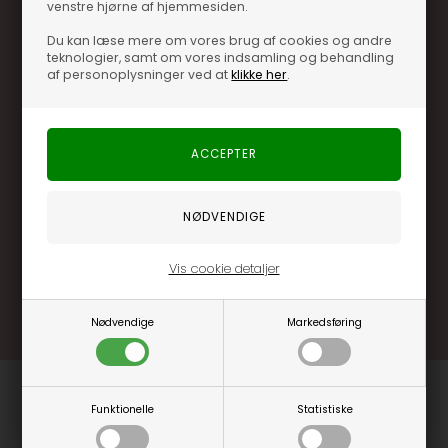
venstre hjørne af hjemmesiden.
Du kan læse mere om vores brug af cookies og andre
teknologier, samt om vores indsamling og behandling
af personoplysninger ved at
klikke her
.
Optjen 3% i bonuskroner når du handler
Særlige, eksklusive tilbud kun til klubkunder
Brug dine point allerede på næste køb
.... og mange flere fordele
Vis cookie detaljer
Læs mere og bliv medlem
Nødvendige
Markedsføring
Funktionelle
Statistiske