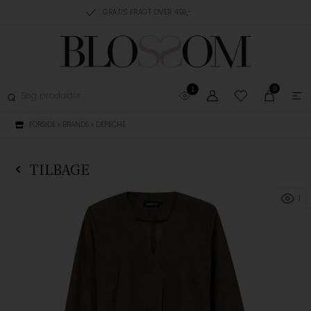
RING, 1-3 HVERDAGE
GRATIS FRAGT OVER 499,-
GRATIS OMBYTNING
0
1
FORSIDE
»
BRANDS
»
DEPECHE
TILBAGE
1