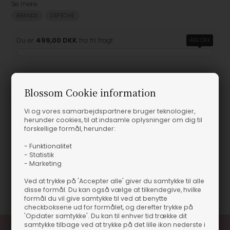
Se mere
BRANDS
DEPECHE
Du er
499,00 DKK
fra fri fragt
499 DKK
Blossom Cookie information
Produktinformation
Vi og vores samarbejdspartnere bruger teknologier,
herunder cookies, til at indsamle oplysninger om dig til
Depeche - Ann DE Kjole - Deer
forskellige formål, herunder:
- Funktionalitet
Materiale
100% Ruskind
- Statistik
- Marketing
Pasform
Normal i størrelsen
Ved at trykke på 'Accepter alle' giver du samtykke til alle
Varenummer
61407
disse formål. Du kan også vælge at tilkendegive, hvilke
formål du vil give samtykke til ved at benytte
checkboksene ud for formålet, og derefter trykke på
'Opdater samtykke'. Du kan til enhver tid trække dit
samtykke tilbage ved at trykke på det lille ikon nederste i