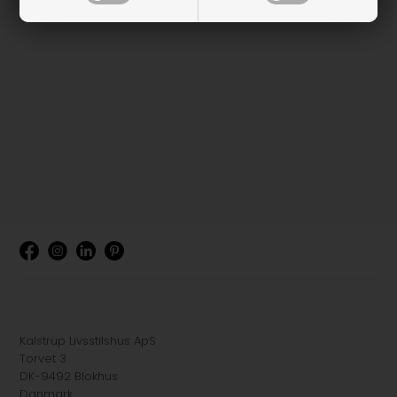
Kalstrup Livsstilshus ApS
Torvet 3
DK-9492 Blokhus
Danmark