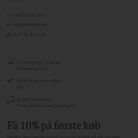
+45 21 13 60 40
mail@blossom.dk
CVR: 32 15 43 44
Lyn levering, 1-3 dage
Få leveret med GLS
Gratis fragt over 499,-
GLS
Gratis ombytning
Passer størrelsen ikke? ombyt gratis
Få 10% på første køb
Tilmeld dig Club Blossom og opspar fast 3% på alle køb