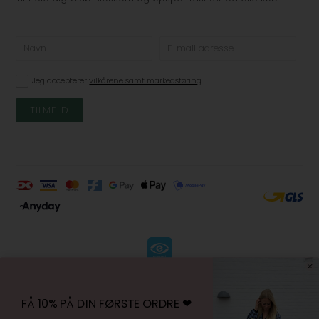
Jeg accepterer
vilkårene samt markedsføring
KØBSVILKÅR
-
FÅ 10% PÅ DIN FØRSTE ORDRE ❤︎
FORTRYDELSESRET