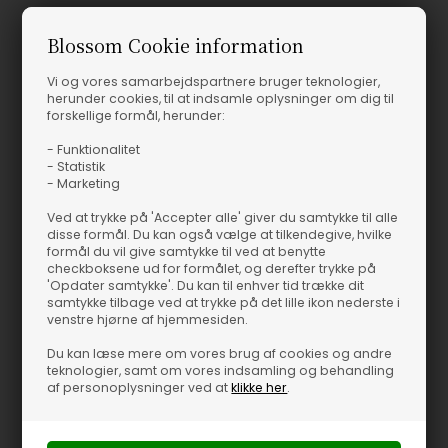
94% Bomuld, 6% Elastan
Blossom Cookie information
Når det er de små detaljer, der løfter helheden, rammer Leveté
Room plet med Numbia 14 Top i den bløde, veiled pink nuance.
Vi og vores samarbejdspartnere bruger teknologier,
Toppen har et feminint og enkelt udtryk, som passer perfekt til
herunder cookies, til at indsamle oplysninger om dig til
forskellige formål, herunder:
den skandinaviske stil, hvor rene linjer og diskret elegance går
hånd i hånd. Den lyse veiled pink farve giver et let, friskt præg til
- Funktionalitet
garderoben og er ideel, hvis du vil tilføje et strejf af lys og finesse
- Statistik
- Marketing
til dit look.
Ved at trykke på 'Accepter alle' giver du samtykke til alle
Style den med højtaljede jeans og sandaler for et ubesværet
disse formål. Du kan også vælge at tilkendegive, hvilke
hverdagsoutfit, eller sæt den sammen med en pæn nederdel og
formål du vil give samtykke til ved at benytte
checkboksene ud for formålet, og derefter trykke på
hæle, når du skal ud om aftenen. Numbia 14 Top fungerer både
'Opdater samtykke'. Du kan til enhver tid trække dit
til daglig brug og til særlige lejligheder, og netop den fleksibilitet
samtykke tilbage ved at trykke på det lille ikon nederste i
gør den til en sikker favorit i en moderne garderobe.
venstre hjørne af hjemmesiden.
Du kan læse mere om vores brug af cookies og andre
Derfor bliver den hurtigt en, du rækker ud efter: Det klassiske
teknologier, samt om vores indsamling og behandling
design holder sæson efter sæson, så du får en top, du kan
af personoplysninger ved at
klikke her
.
bruge længe. Den afdæmpede veiled pink tone er nem at
kombinere med resten af dine farver. Samtidig giver den