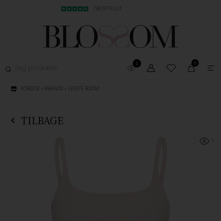
MBYTNING
TRUSTPILOT
LYN LEVERING, 1-3
0
1
FORSIDE
»
BRANDS
»
LEVETÉ ROOM
TILBAGE
1