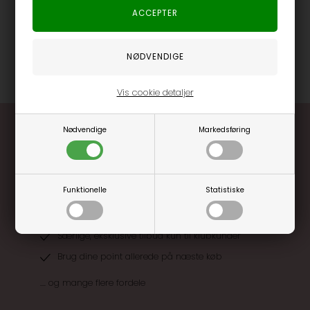
behagelige pasform en rar fornemmelse hele dagen. Med Leveté
Room Numbia 14 Top får du et stykke tøj, der balancerer funktion
og stil på den helt rigtige måde.
Varenummer
66926-4119-VEILED PINK
Vis cookie detaljer
Nødvendige
Markedsføring
Funktionelle
Statistiske
Optjen 3% i bonuskroner når du handler
Særlige, eksklusive tilbud kun til klubkunder
Brug dine point allerede på næste køb
.... og mange flere fordele