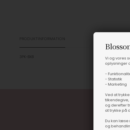
PRODUKTINFORMATION
Blosso
3PK-BXB
Vi og vores 
oplysninger o
- Funktionalit
- Statistik
- Marketing
Ved at trykke
tilkendegive,
og derefter t
at trykke på 
Du kan læse 
og behandlin