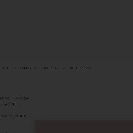
RETUR
REKLAMATION
OM BLOSSOM
RETURPORTAL
ering, 1-3 dage
et med GLS
fragt over 499,-