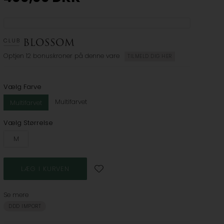
Optjen
12 bonuskroner
på denne vare
TILMELD DIG HER
Vælg Farve
Multifarvet
Multifarvet
Vælg Størrelse
M
Se mere
DDD IMPORT