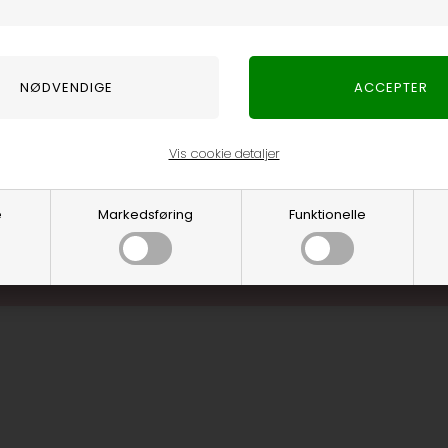
Optjen 3% i bon
Særlige, eksklus
Brug dine point
.... og mange flere fo
Vis cookie detaljer
Læs mere o
e
Markedsføring
Funktionelle