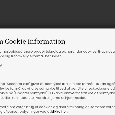
m Cookie information
samarbejdspartnere bruger teknologier, herunder cookies, til at inds
m dig til forskellige formål, herunder:
Vare
et
 på 'Accepter alle' giver du samtykke til alle disse formål. Du kan og
 hvilke formål du vil give samtykke til ved at benytte checkboksene ud 
rykke på 'Opdater samtykke'. Du kan til enhver tid trække dit samtykk
det lille ikon nederste i venstre hjørne af hjemmesiden.
mere om vores brug af cookies og andre teknologier, samt om vore
g af personoplysninger ved at
klikke her
.