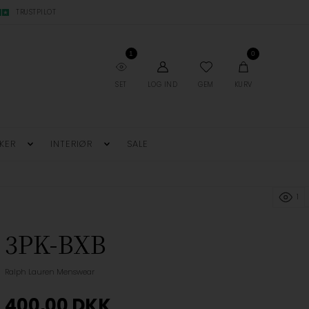
TRUSTPILOT
1
0
SET
LOG IND
GEM
KURV
KER
INTERIØR
SALE
1
3PK-BXB
Ralph Lauren Menswear
400,00
DKK