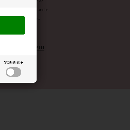
uskroner når du handler
ive tilbud kun til klubkunder
 allerede på næste køb
rdele
g bliv medlem
Statistiske