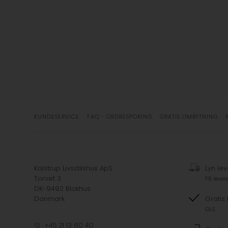
KUNDESERVICE
FAQ - ORDRESPORING
GRATIS OMBYTNING
Kalstrup Livsstilshus ApS
Lyn lev
Torvet 3
Få lever
DK-9492 Blokhus
Danmark
Gratis 
GLS
+45 21 13 60 40