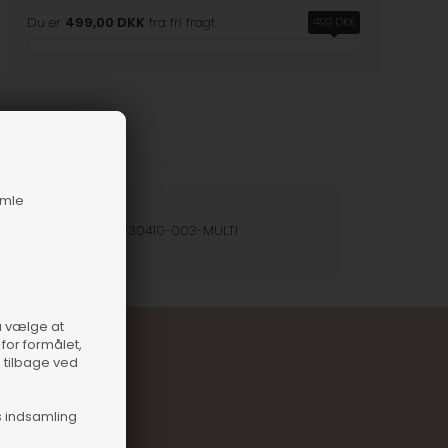
Du er
499,00 DKK
fra fri fragt
499 DKK
amle
nummer
19415-714730410-003-MULTI
så vælge at
for formålet,
e tilbage ved
s indsamling