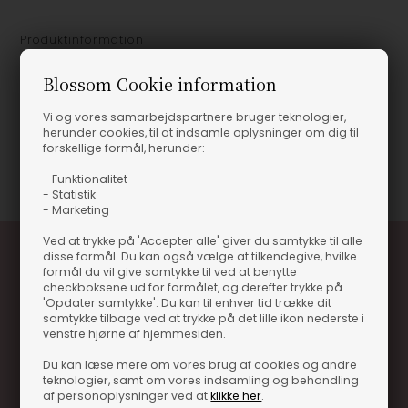
Produktinformation
Blossom Cookie information
Amp er en lampeserie fra Normann Copenhagen i glas og
marmor. Designet af Simon Legald og inspireret af hi-fi udstyr
Vi og vores samarbejdspartnere bruger teknologier,
fra 1960érne. - Højde: 17 cm - Diamater: 14 cm
herunder cookies, til at indsamle oplysninger om dig til
forskellige formål, herunder:
Varenummer
2576-502117
- Funktionalitet
- Statistik
- Marketing
Ved at trykke på 'Accepter alle' giver du samtykke til alle
disse formål. Du kan også vælge at tilkendegive, hvilke
formål du vil give samtykke til ved at benytte
checkboksene ud for formålet, og derefter trykke på
'Opdater samtykke'. Du kan til enhver tid trække dit
samtykke tilbage ved at trykke på det lille ikon nederste i
venstre hjørne af hjemmesiden.
Du kan læse mere om vores brug af cookies og andre
Optjen 3% i bonuskroner når du handler
teknologier, samt om vores indsamling og behandling
Særlige, eksklusive tilbud kun til klubkunder
af personoplysninger ved at
klikke her
.