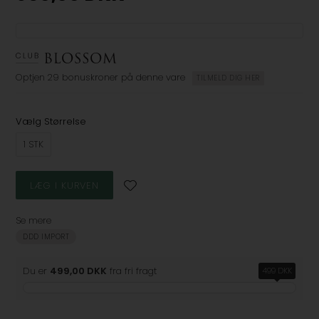
Optjen
29 bonuskroner
på denne vare
TILMELD DIG HER
Vælg Størrelse
1 STK
Se mere
DDD IMPORT
Du er
499,00 DKK
fra fri fragt
499 DKK