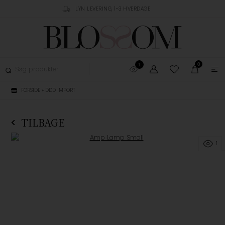
RUSTPILOT
LYN LEVERING, 1-3 HVERDAGE
GRATIS FRAGT OVER 
0
1
FORSIDE
»
DDD IMPORT
TILBAGE
1