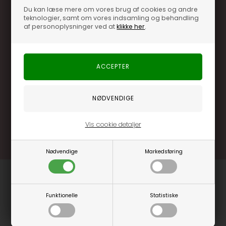
Du kan læse mere om vores brug af cookies og andre
teknologier, samt om vores indsamling og behandling
af personoplysninger ved at
klikke her
.
Optjen 3% i bonuskroner når du handler
Særlige, eksklusive tilbud kun til klubkunder
Brug dine point allerede på næste køb
.... og mange flere fordele
Læs mere og bliv medlem
Vis cookie detaljer
Nødvendige
Markedsføring
Funktionelle
Statistiske