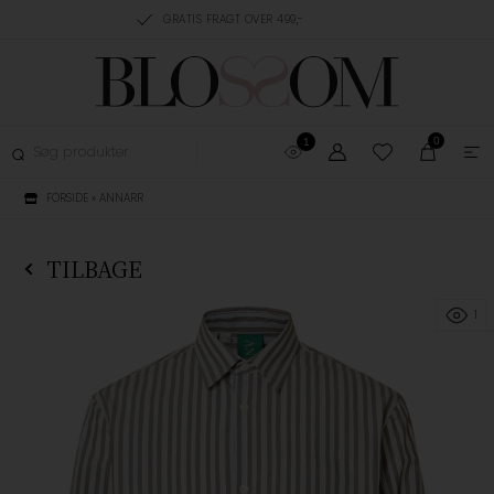
RING, 1-3 HVERDAGE
GRATIS FRAGT OVER 499,-
GRATIS OMBYTNING
0
1
FORSIDE
»
ANNARR
TILBAGE
1