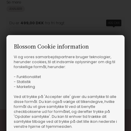
Se mere
ANNARR
Du er
499,00 DKK
fra fri fragt
499 DKK
Blossom Cookie information
Produktinformation
Vi og vores samarbejdspartnere bruger teknologier,
herunder cookies, til at indsamle oplysninger om dig til
forskellige formål, herunder:
ANNARR - ANRAslund Dobby Skjorte
ANNARR - ANRAslund Dobby Skjorte
- Funktionalitet
- Statistik
- Marketing
Varenummer
60580-202890001 MOREL/DOBB
Ved at trykke på 'Accepter alle' giver du samtykke til alle
disse formål. Du kan også vælge at tilkendegive, hvilke
formål du vil give samtykke til ved at benytte
checkboksene ud for formålet, og derefter trykke på
'Opdater samtykke'. Du kan til enhver tid trække dit
samtykke tilbage ved at trykke på det lille ikon nederste i
venstre hjørne af hjemmesiden.