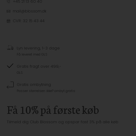
+45 21 13 60 40
mail@blossom.dk
CVR: 32 15 43 44
Lyn levering, 1-3 dage
Få leveret med GLS
Gratis fragt over 499,-
GLS
Gratis ombytning
Passer størrelsen ikke? ombyt gratis
Få 10% på første køb
Tilmeld dig Club Blossom og opspar fast 3% på alle køb