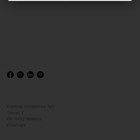
Kalstrup Livsstilshus ApS
Torvet 3
DK-9492 Blokhus
Danmark