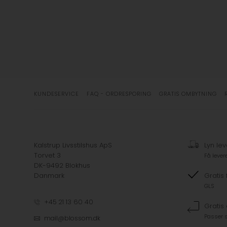
KUNDESERVICE
FAQ - ORDRESPORING
GRATIS OMBYTNING
Kalstrup Livsstilshus ApS
Lyn lev
Torvet 3
Få lever
DK-9492 Blokhus
Danmark
Gratis 
GLS
+45 21 13 60 40
Gratis
Passer s
mail@blossom.dk