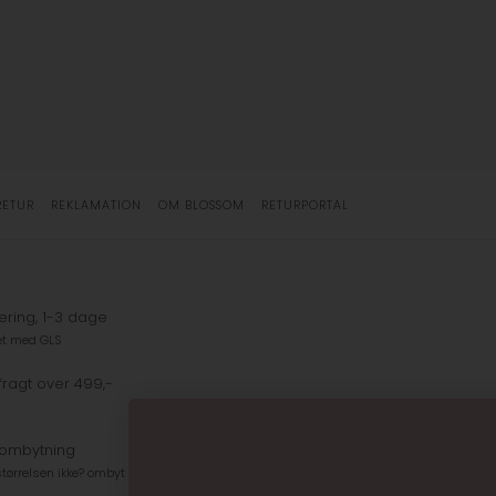
RETUR
REKLAMATION
OM BLOSSOM
RETURPORTAL
ering, 1-3 dage
et med GLS
fragt over 499,-
 ombytning
tørrelsen ikke? ombyt gratis