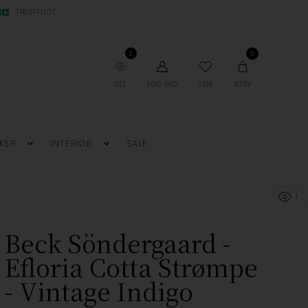
TRUSTPILOT
1
0
SET
LOG IND
GEM
KURV
KER
INTERIØR
SALE
1
Beck Söndergaard -
Efloria Cotta Strømpe
- Vintage Indigo