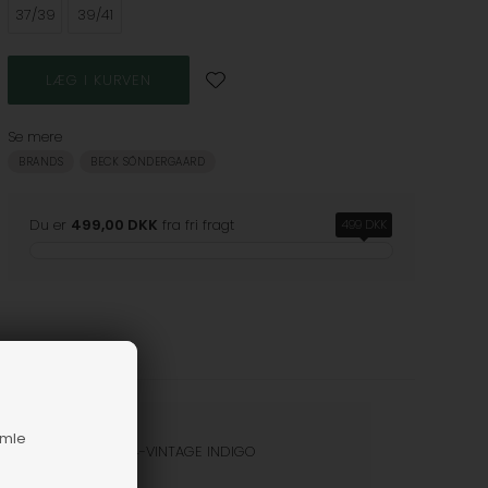
37/39
39/41
Se mere
BRANDS
BECK SÖNDERGAARD
Du er
499,00 DKK
fra fri fragt
499 DKK
amle
nummer
67812-1174-VINTAGE INDIGO