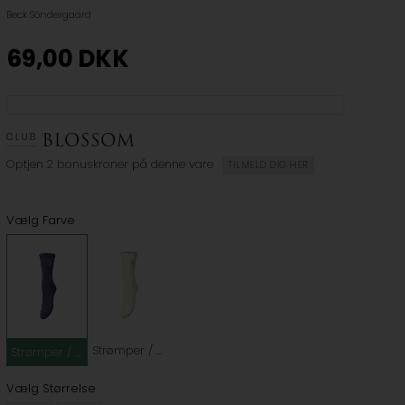
Beck Söndergaard
69,00
DKK
Optjen
2 bonuskroner
på denne vare
TILMELD DIG HER
Vælg Farve
Strømper / Grøn / Kvinde / Creme / Strømpebukser
Strømper / Blå / Kvinde / Strømpebukser
Vælg Størrelse