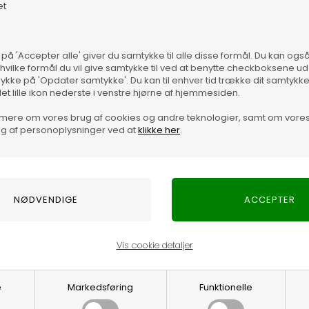
 gennemført udtryk. Den flotte finish gør dem nemme at bruge til
et
en velklædt look. De fungerer også virkelig godt til en
 på 'Accepter alle' giver du samtykke til alle disse formål. Du kan og
 hvilke formål du vil give samtykke til ved at benytte checkboksene ud 
rykke på 'Opdater samtykke'. Du kan til enhver tid trække dit samtykk
 komfort og stil, som Beck Söndergaard er kendt for.
det lille ikon nederste i venstre hjørne af hjemmesiden.
der godt hele dagen.
mere om vores brug af cookies og andre teknologier, samt om vore
g af personoplysninger ved at
klikke her
.
r Efloria Cotta Strømperne dig et sikkert, stilrent udtryk.
Vis cookie detaljer
Optjen 3% i bon
e
Markedsføring
Funktionelle
Særlige, eksklus