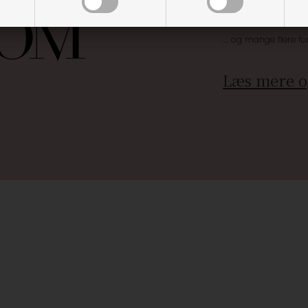
Brug dine point
.... og mange flere fo
Læs mere o