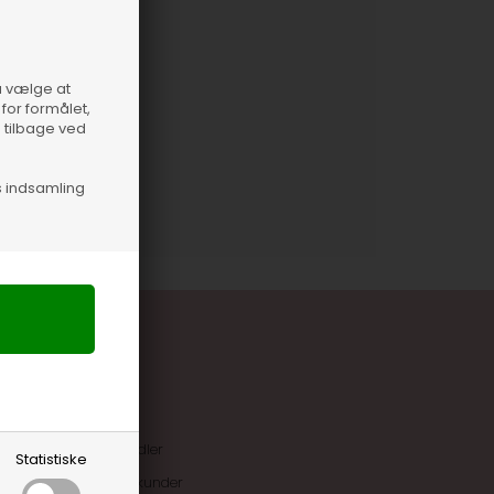
så vælge at
for formålet,
e tilbage ved
s indsamling
uskroner når du handler
Statistiske
ive tilbud kun til klubkunder