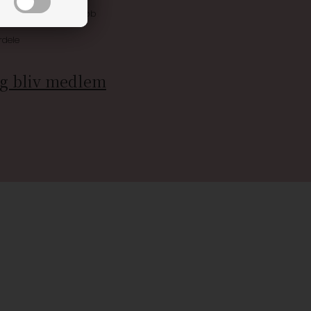
 allerede på næste køb
rdele
g bliv medlem