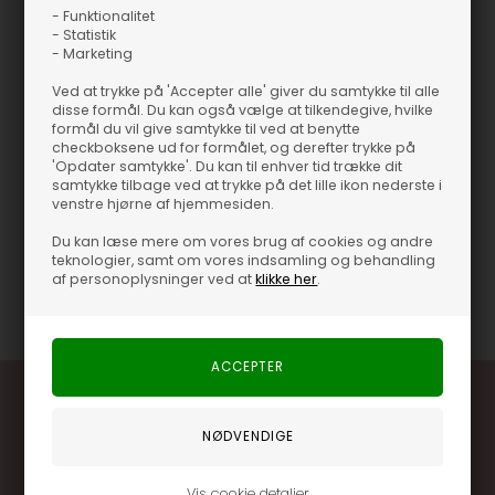
- Funktionalitet
Bøllehat - Unisex - RainsSmart bøllehat fra RainsForet i blødt og
- Statistik
åndbart materialeRains-logo på sidenVandsøjletryk på 4000
- Marketing
mmLavet af 100% polyester med polyuretan-belægning
Ved at trykke på 'Accepter alle' giver du samtykke til alle
Bøllehat - Unisex - Rains
disse formål. Du kan også vælge at tilkendegive, hvilke
formål du vil give samtykke til ved at benytte
Smart bøllehat fra Rains
checkboksene ud for formålet, og derefter trykke på
Foret i blødt og åndbart materiale
'Opdater samtykke'. Du kan til enhver tid trække dit
Rains-logo på siden
samtykke tilbage ved at trykke på det lille ikon nederste i
venstre hjørne af hjemmesiden.
Vandsøjletryk på 4000 mm
Lavet af 100% polyester med polyuretan-belægning
Du kan læse mere om vores brug af cookies og andre
teknologier, samt om vores indsamling og behandling
af personoplysninger ved at
klikke her
.
Varenummer
37065-03-GREEN
Vis cookie detaljer