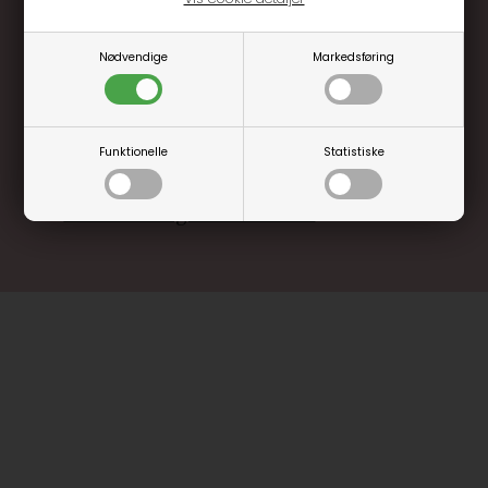
Optjen 3% i bonuskroner når du handler
Nødvendige
Markedsføring
Særlige, eksklusive tilbud kun til klubkunder
Brug dine point allerede på næste køb
.... og mange flere fordele
Funktionelle
Statistiske
Læs mere og bliv medlem