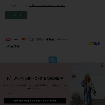
Jeg accepterer
vilkårene samt markedsføring
KØBSVILKÅR
-
FÅ 10% PÅ DIN FØRSTE ORDRE ❤︎
FORTRYDELSESRET
-
Tilmeld dig vores nyhedsbrev og få en eksklusiv rabatkode på -10%
på din første ordre
PERSONDATAPOLITIK
Email
-
SITEMAP
Tilmeld mig og send rabatkode!