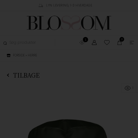
RUSTPILOT
LYN LEVERING, 1-3 HVERDAGE
GRATIS FRAGT OVER 
0
1
FORSIDE
»
HERRE
TILBAGE
1