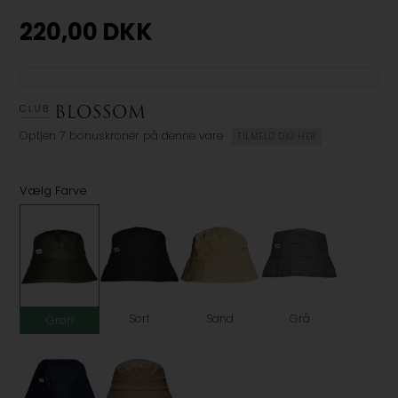
220,00
DKK
Optjen
7 bonuskroner
på denne vare
TILMELD DIG HER
Vælg Farve
Sort
Sand
Grå
Grøn