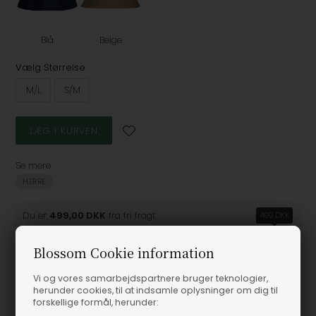
Blå
Beige
Vælg Størrelse
M/L
S/M
Se mere
HERRE
Du er
499,00 DKK
fra fri fragt
499 DKK
Blossom Cookie information
Vi og vores samarbejdspartnere bruger teknologier,
herunder cookies, til at indsamle oplysninger om dig til
Produktinformation
forskellige formål, herunder: