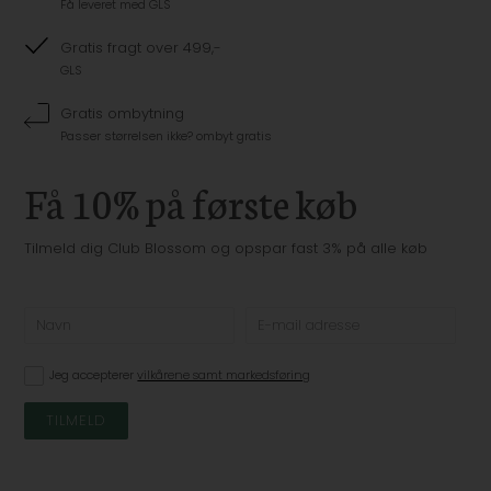
Få leveret med GLS
Gratis fragt over 499,-
GLS
Gratis ombytning
Passer størrelsen ikke? ombyt gratis
Få 10% på første køb
Tilmeld dig Club Blossom og opspar fast 3% på alle køb
Jeg accepterer
vilkårene samt markedsføring