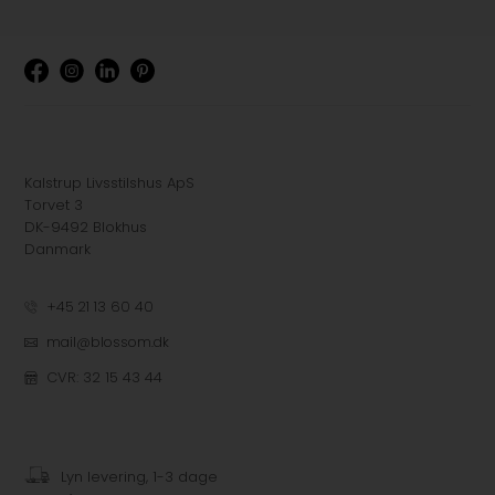
Kalstrup Livsstilshus ApS
Torvet 3
DK-9492 Blokhus
Danmark
+45 21 13 60 40
mail@blossom.dk
CVR: 32 15 43 44
Lyn levering, 1-3 dage