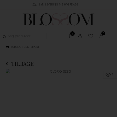
RUSTPILOT
LYN LEVERING, 1-3 HVERDAGE
GRATIS FRAGT OVER 
0
1
FORSIDE
»
DDD IMPORT
TILBAGE
1