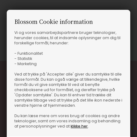
Produktinformation
Blossom Cookie information
CLORIO SZ30
Vi og vores samarbejdspartnere bruger teknologier,
herunder cookies, til at indsamle oplysninger om dig til
Varenummer
18855-50386525
forskellige formål, herunder:
- Funktionalitet
- Statistik
- Marketing
Ved at trykke på 'Accepter alle' giver du samtykke til alle
disse formål. Du kan også vælge at tilkendegive, hvilke
formål du vil give samtykke til ved at benytte
checkboksene ud for formålet, og derefter trykke på
'Opdater samtykke'. Du kan til enhver tid trække dit
samtykke tilbage ved at trykke på det lille ikon nederste i
venstre hjørne af hjemmesiden.
Optjen 3% i bonuskroner når du handler
Du kan læse mere om vores brug af cookies og andre
Særlige, eksklusive tilbud kun til klubkunder
teknologier, samt om vores indsamling og behandling
af personoplysninger ved at
klikke her
.
Brug dine point allerede på næste køb