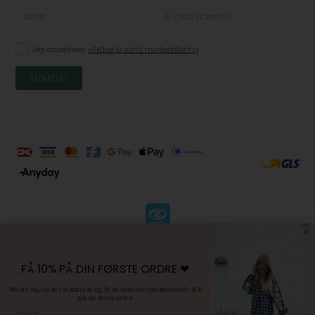
Jeg accepterer
vilkårene samt markedsføring
KØBSVILKÅR
-
FÅ 10% PÅ DIN FØRSTE ORDRE ❤︎
FORTRYDELSESRET
-
Tilmeld dig vores nyhedsbrev og få en eksklusiv rabatkode på -10%
på din første ordre
PERSONDATAPOLITIK
Email
-