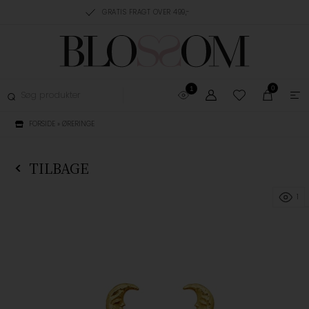
RING, 1-3 HVERDAGE
GRATIS FRAGT OVER 499,-
GRATIS OMBYTNING
0
1
FORSIDE
»
ØRERINGE
TILBAGE
1