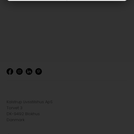
Kalstrup Livsstilshus ApS
Torvet 3
DK-9492 Blokhus
Danmark