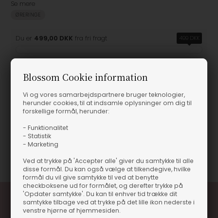
Se mere
ØRERINGE
Du er
499,00 DKK
fra fri fragt
499 DKK
Blossom Cookie information
Produktinformation
Vi og vores samarbejdspartnere bruger teknologier,
herunder cookies, til at indsamle oplysninger om dig til
forskellige formål, herunder:
Maanesten - Colline Øreringe
Maanesten - Colline Øreringe
- Funktionalitet
- Statistik
- Marketing
Varenummer
61071-10036A-MS
Ved at trykke på 'Accepter alle' giver du samtykke til alle
disse formål. Du kan også vælge at tilkendegive, hvilke
formål du vil give samtykke til ved at benytte
checkboksene ud for formålet, og derefter trykke på
'Opdater samtykke'. Du kan til enhver tid trække dit
samtykke tilbage ved at trykke på det lille ikon nederste i
venstre hjørne af hjemmesiden.