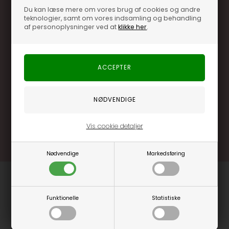
Du kan læse mere om vores brug af cookies og andre
teknologier, samt om vores indsamling og behandling
af personoplysninger ved at
klikke her
.
Optjen 3% i bonuskroner når du handler
Særlige, eksklusive tilbud kun til klubkunder
Brug dine point allerede på næste køb
.... og mange flere fordele
Læs mere og bliv medlem
Vis cookie detaljer
Nødvendige
Markedsføring
Funktionelle
Statistiske