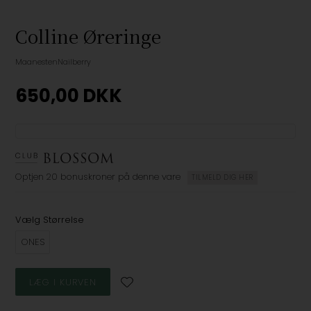
Colline Øreringe
Maanesten
Nailberry
650,00
DKK
Optjen
20 bonuskroner
på denne vare
TILMELD DIG HER
Vælg Størrelse
ONES