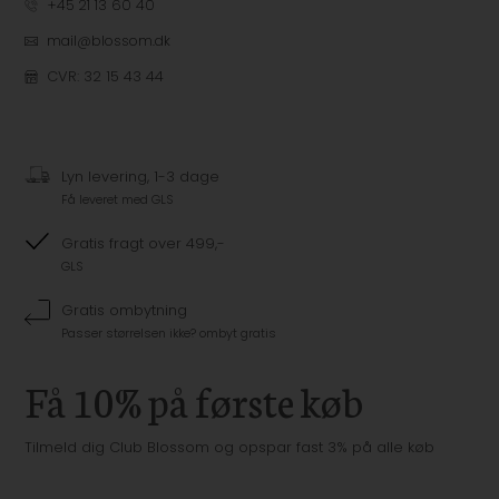
+45 21 13 60 40
mail@blossom.dk
CVR: 32 15 43 44
Lyn levering, 1-3 dage
Få leveret med GLS
Gratis fragt over 499,-
GLS
Gratis ombytning
Passer størrelsen ikke? ombyt gratis
Få 10% på første køb
Tilmeld dig Club Blossom og opspar fast 3% på alle køb