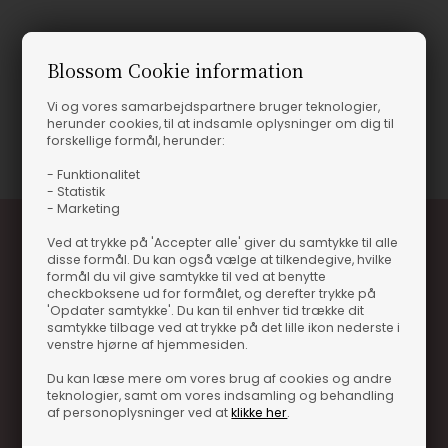
Produktinformation
Blossom Cookie information
COTSWOLDS DRY GIN
Vi og vores samarbejdspartnere bruger teknologier,
herunder cookies, til at indsamle oplysninger om dig til
Varenummer
15356-GIN04362
forskellige formål, herunder:
- Funktionalitet
- Statistik
- Marketing
Ved at trykke på 'Accepter alle' giver du samtykke til alle
disse formål. Du kan også vælge at tilkendegive, hvilke
formål du vil give samtykke til ved at benytte
checkboksene ud for formålet, og derefter trykke på
'Opdater samtykke'. Du kan til enhver tid trække dit
samtykke tilbage ved at trykke på det lille ikon nederste i
venstre hjørne af hjemmesiden.
Optjen 3% i bonuskroner når du handler
Du kan læse mere om vores brug af cookies og andre
Særlige, eksklusive tilbud kun til klubkunder
teknologier, samt om vores indsamling og behandling
af personoplysninger ved at
klikke her
.
Brug dine point allerede på næste køb