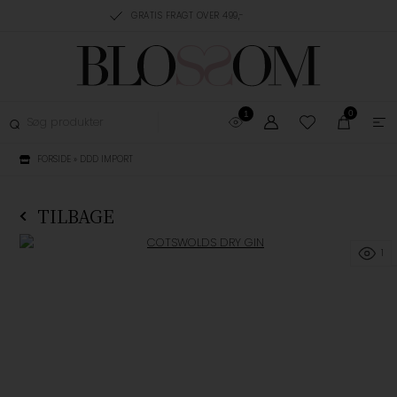
RING, 1-3 HVERDAGE
GRATIS FRAGT OVER 499,-
GRATIS OMBYTNING
0
1
FORSIDE
»
DDD IMPORT
TILBAGE
1