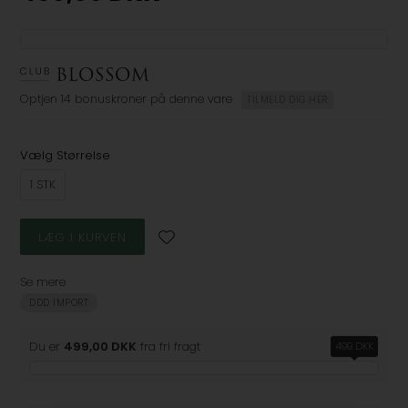
Optjen
14 bonuskroner
på denne vare
TILMELD DIG HER
Vælg Størrelse
1 STK
Se mere
DDD IMPORT
Du er
499,00 DKK
fra fri fragt
499 DKK