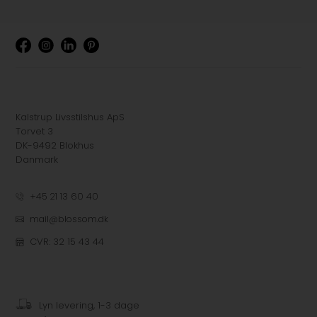
Kalstrup Livsstilshus ApS
Torvet 3
DK-9492 Blokhus
Danmark
+45 21 13 60 40
mail@blossom.dk
CVR: 32 15 43 44
Lyn levering, 1-3 dage