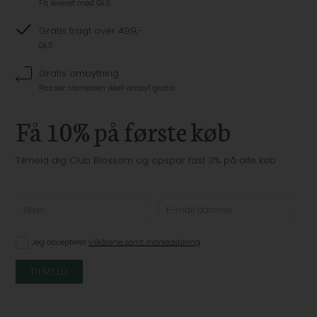
Få leveret med GLS
Gratis fragt over 499,-
GLS
Gratis ombytning
Passer størrelsen ikke? ombyt gratis
Få 10% på første køb
Tilmeld dig Club Blossom og opspar fast 3% på alle køb
Jeg accepterer
vilkårene samt markedsføring