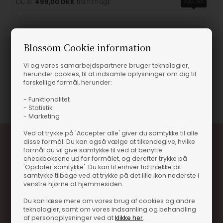
Du er
499,00 DKK
fra fri fragt
499 DKK
Blossom Cookie information
Produktinformation
Vi og vores samarbejdspartnere bruger teknologier,
herunder cookies, til at indsamle oplysninger om dig til
forskellige formål, herunder:
Varenummer
13625-83002
- Funktionalitet
- Statistik
- Marketing
Ved at trykke på 'Accepter alle' giver du samtykke til alle
disse formål. Du kan også vælge at tilkendegive, hvilke
formål du vil give samtykke til ved at benytte
checkboksene ud for formålet, og derefter trykke på
'Opdater samtykke'. Du kan til enhver tid trække dit
samtykke tilbage ved at trykke på det lille ikon nederste i
venstre hjørne af hjemmesiden.
Du kan læse mere om vores brug af cookies og andre
Optjen 3% i bonuskroner når du handler
teknologier, samt om vores indsamling og behandling
af personoplysninger ved at
klikke her
.
Særlige, eksklusive tilbud kun til klubkunder