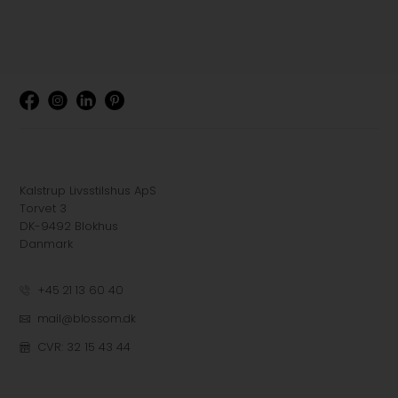
Kalstrup Livsstilshus ApS
Torvet 3
DK-9492 Blokhus
Danmark
+45 21 13 60 40
mail@blossom.dk
CVR: 32 15 43 44