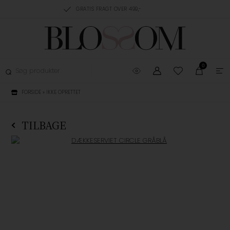
RING, 1-3 HVERDAGE
GRATIS FRAGT OVER 499,-
GRATIS OMBYTNING
0
FORSIDE
»
IKKE OPRETTET
TILBAGE