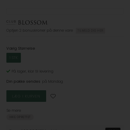
Optjen
2 bonuskroner
på denne vare
TILMELD DIG HER
Vælg Størrelse
1 STK
På lager
, klar til levering
Din pakke sendes
på Mandag
Se mere
IKKE OPRETTET