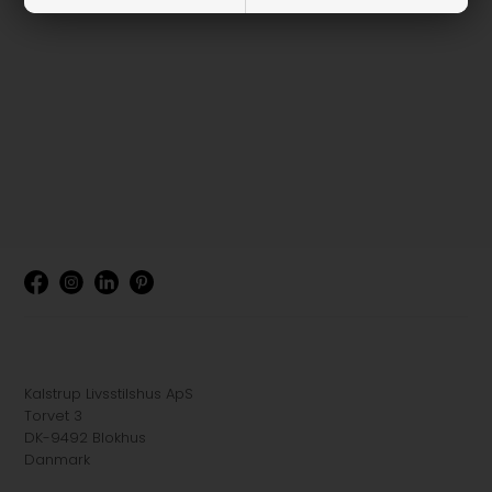
Kalstrup Livsstilshus ApS
Torvet 3
DK-9492 Blokhus
Danmark