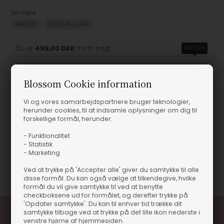
Se mere
BRANDS
RUDOLPH CARE
Du er
499,00 DKK
fra fri fragt
499 DKK
Blossom Cookie information
Vi og vores samarbejdspartnere bruger teknologier,
Produktinformation
herunder cookies, til at indsamle oplysninger om dig til
forskellige formål, herunder:
Rudolph Care - Deo Roll Sæt - 2 stk.
- Funktionalitet
Rudolph Care - Deo Roll Sæt - 2 stk.
- Statistik
- Marketing
Varenummer
55615
Ved at trykke på 'Accepter alle' giver du samtykke til alle
disse formål. Du kan også vælge at tilkendegive, hvilke
formål du vil give samtykke til ved at benytte
checkboksene ud for formålet, og derefter trykke på
'Opdater samtykke'. Du kan til enhver tid trække dit
samtykke tilbage ved at trykke på det lille ikon nederste i
venstre hjørne af hjemmesiden.