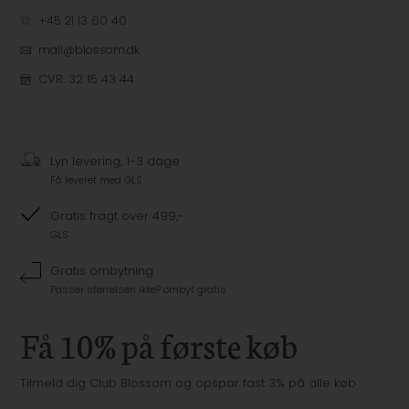
+45 21 13 60 40
mail@blossom.dk
CVR: 32 15 43 44
Lyn levering, 1-3 dage
Få leveret med GLS
Gratis fragt over 499,-
GLS
Gratis ombytning
Passer størrelsen ikke? ombyt gratis
Få 10% på første køb
Tilmeld dig Club Blossom og opspar fast 3% på alle køb