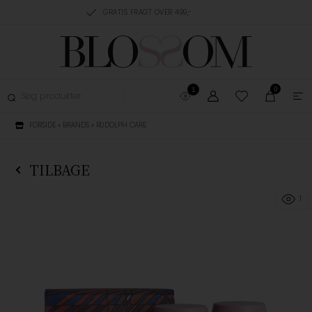
RING, 1-3 HVERDAGE
GRATIS FRAGT OVER 499,-
GRATIS OMBYTNING
0
1
FORSIDE
»
BRANDS
»
RUDOLPH CARE
TILBAGE
1