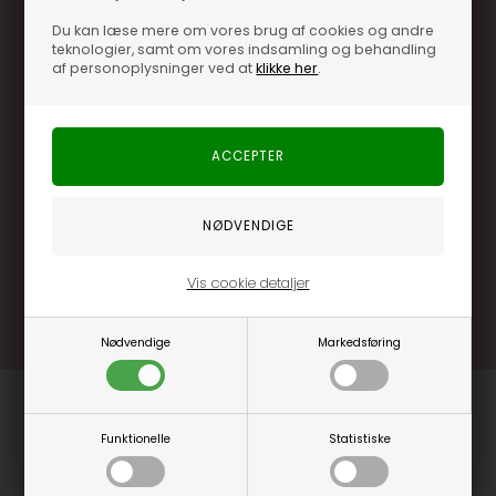
Du kan læse mere om vores brug af cookies og andre
teknologier, samt om vores indsamling og behandling
af personoplysninger ved at
klikke her
.
Optjen 3% i bonuskroner når du handler
Særlige, eksklusive tilbud kun til klubkunder
Brug dine point allerede på næste køb
.... og mange flere fordele
Vis cookie detaljer
Læs mere og bliv medlem
Nødvendige
Markedsføring
Funktionelle
Statistiske