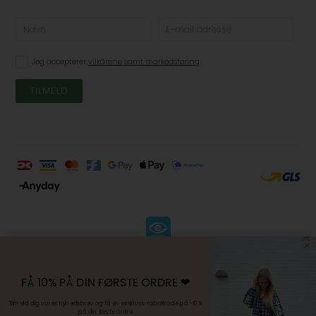
Jeg accepterer
vilkårene samt markedsføring
KØBSVILKÅR
-
FÅ 10% PÅ DIN FØRSTE ORDRE ❤︎
FORTRYDELSESRET
-
Tilmeld dig vores nyhedsbrev og få en eksklusiv rabatkode på -10%
på din første ordre
PERSONDATAPOLITIK