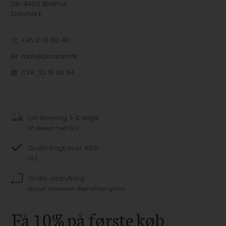
DK-9492 Blokhus
Danmark
+45 21 13 60 40
mail@blossom.dk
CVR: 32 15 43 44
Lyn levering, 1-3 dage
Få leveret med GLS
Gratis fragt over 499,-
GLS
Gratis ombytning
Passer størrelsen ikke? ombyt gratis
Få 10% på første køb