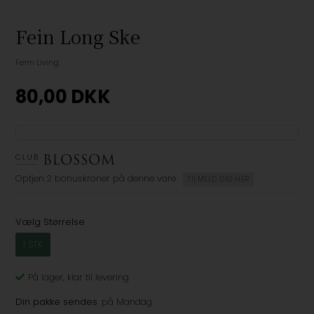
Fein Long Ske
Ferm Living
80,00
DKK
Optjen
2 bonuskroner
på denne vare
TILMELD DIG HER
Vælg Størrelse
1 STK
På lager
, klar til levering
Din pakke sendes
på Mandag