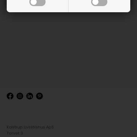
Kalstrup Livsstilshus ApS
Torvet 3