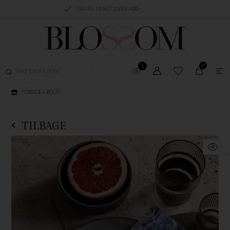
RING, 1-3 HVERDAGE
GRATIS FRAGT OVER 499,-
GRATIS OMBYTNING
0
1
FORSIDE
»
BOLIG
TILBAGE
1