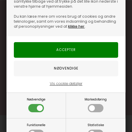
samtykke tilbage ved at trykke på det lille ikon nederste i
venstre hjørne af hjemmesiden.
Du kan læse mere om vores brug af cookies og andre
teknologier, samt om vores indsamling og behandling
af personoplysninger ved at
klikke her
.
Optjen 3% i bonuskroner når du handler
Særlige, eksklusive tilbud kun til klubkunder
Brug dine point allerede på næste køb
.... og mange flere fordele
Vis cookie detaljer
Læs mere og bliv medlem
Nødvendige
Markedsføring
Funktionelle
Statistiske