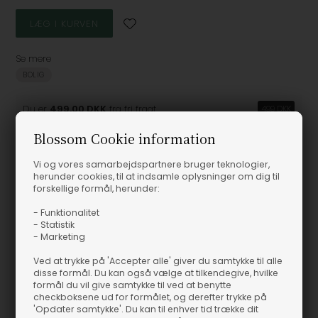
Se mere
BOLIG
Du er
499,00 DKK
fra fri fragt
499 DKK
Blossom Cookie information
Vi og vores samarbejdspartnere bruger teknologier,
herunder cookies, til at indsamle oplysninger om dig til
Produktinformation
forskellige formål, herunder:
- Funktionalitet
Fein Long Ske - Ferm Living
- Statistik
- Marketing
Fein Long Ske - Ferm Living
Ved at trykke på 'Accepter alle' giver du samtykke til alle
disse formål. Du kan også vælge at tilkendegive, hvilke
Varenummer
88844
formål du vil give samtykke til ved at benytte
checkboksene ud for formålet, og derefter trykke på
'Opdater samtykke'. Du kan til enhver tid trække dit