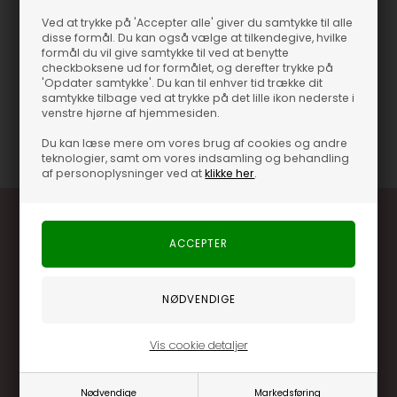
minimalistisk udtryk med hætte og lommer. Regnjakken er super
Ved at trykke på 'Accepter alle' giver du samtykke til alle
behagelig at have på og passer til både kvinde og herre. Bagpå
disse formål. Du kan også vælge at tilkendegive, hvilke
formål du vil give samtykke til ved at benytte
har den en buet kant, med et længere bagstykke. Tilføj
checkboksene ud for formålet, og derefter trykke på
regnbukserne og regnhatten fra Rains til din jakke. Find din næste
'Opdater samtykke'. Du kan til enhver tid trække dit
regnjakke fra Rains
her
samtykke tilbage ved at trykke på det lille ikon nederste i
venstre hjørne af hjemmesiden.
Varenummer
36926-133-BEIGE
Du kan læse mere om vores brug af cookies og andre
teknologier, samt om vores indsamling og behandling
af personoplysninger ved at
klikke her
.
Optjen 3% i bonuskroner når du handler
Vis cookie detaljer
Særlige, eksklusive tilbud kun til klubkunder
Brug dine point allerede på næste køb
Nødvendige
Markedsføring