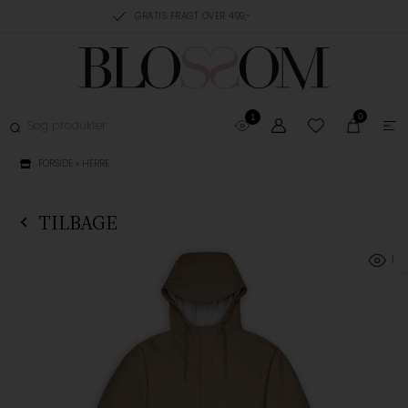
RING, 1-3 HVERDAGE
GRATIS FRAGT OVER 499,-
GRATIS OMBYTNING
0
1
FORSIDE
»
HERRE
TILBAGE
1