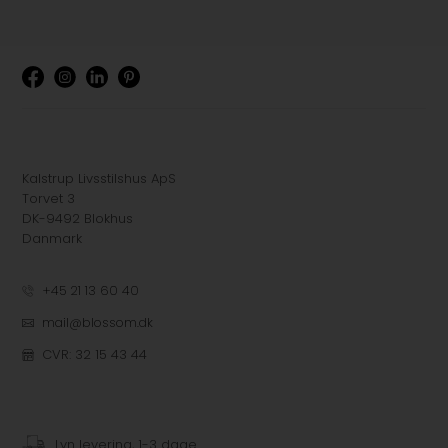
Kalstrup Livsstilshus ApS
Torvet 3
DK-9492 Blokhus
Danmark
+45 21 13 60 40
mail@blossom.dk
CVR: 32 15 43 44
Lyn levering, 1-3 dage