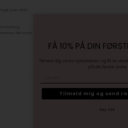
fragt over 499,-
 ombytning
tørrelsen ikke? ombyt gratis
FÅ 10% PÅ DIN FØRST
Tilmeld dig vores nyhedsbrev og få en eksk
på din første ordre
Email
Tilmeld mig og send r
Nej tak