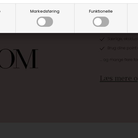
e
Markedsføring
Funktionelle
Optjen 3% i bon
Særlige, eksklus
Brug dine point
.... og mange flere fo
Læs mere o