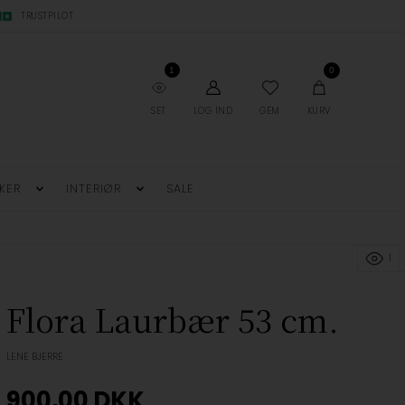
TRUSTPILOT
1
0
SET
LOG IND
GEM
KURV
KER
INTERIØR
SALE
1
Flora Laurbær 53 cm.
LENE BJERRE
900,00
DKK