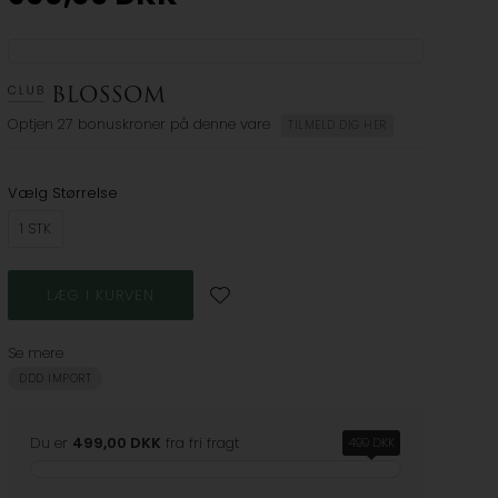
Optjen
27 bonuskroner
på denne vare
TILMELD DIG HER
Vælg Størrelse
1 STK
Se mere
DDD IMPORT
Du er
499,00 DKK
fra fri fragt
499 DKK