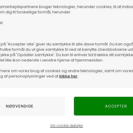
samarbejdspartnere bruger teknologier, herunder cookies, til at inds
m dig til forskellige formål, herunder:
et
 på 'Accepter alle' giver du samtykke til alle disse formål. Du kan og
 hvilke formål du vil give samtykke til ved at benytte checkboksene ud 
rykke på 'Opdater samtykke'. Du kan til enhver tid trække dit samtykk
det lille ikon nederste i venstre hjørne af hjemmesiden.
mere om vores brug af cookies og andre teknologier, samt om vore
g af personoplysninger ved at
klikke her
.
Vare
Vis cookie detaljer