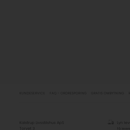
KUNDESERVICE
FAQ - ORDRESPORING
GRATIS OMBYTNING
Kalstrup Livsstilshus ApS
Lyn lev
Torvet 3
Få lever