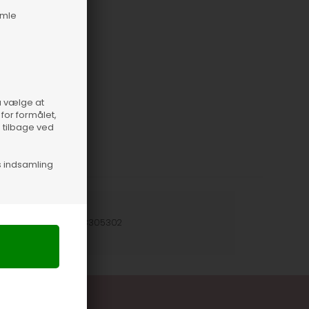
amle
så vælge at
for formålet,
e tilbage ved
s indsamling
nummer
11828-483305302