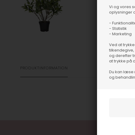
Vi og vores 
oplysninger o
- Funktionalit
- Statistik
- Marketing
Ved at trykke
tilkendegive,
og derefter t
at trykke på 
PRODUKTINFORMATION
Du kan læse 
og behandlin