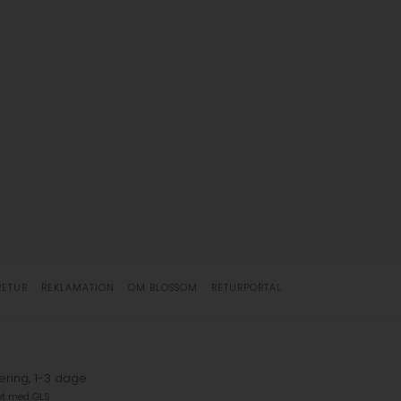
RETUR
REKLAMATION
OM BLOSSOM
RETURPORTAL
ering, 1-3 dage
et med GLS