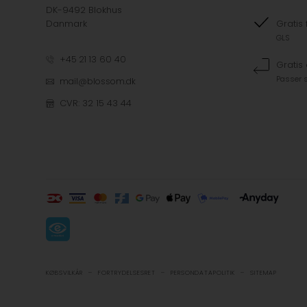
DK-9492 Blokhus
Danmark
Gratis 
GLS
+45 21 13 60 40
Gratis
Passer s
mail@blossom.dk
CVR: 32 15 43 44
-
-
-
KØBSVILKÅR
FORTRYDELSESRET
PERSONDATAPOLITIK
SITEMAP