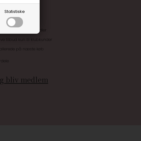
Statistiske
uskroner når du handler
ive tilbud kun til klubkunder
 allerede på næste køb
rdele
g bliv medlem