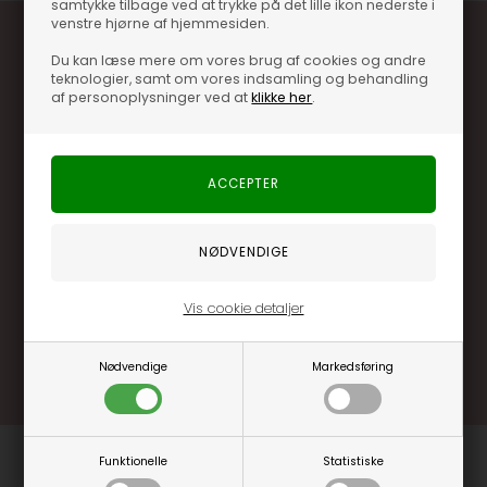
samtykke tilbage ved at trykke på det lille ikon nederste i
venstre hjørne af hjemmesiden.
Du kan læse mere om vores brug af cookies og andre
teknologier, samt om vores indsamling og behandling
af personoplysninger ved at
klikke her
.
Optjen 3% i bonuskroner når du handler
Særlige, eksklusive tilbud kun til klubkunder
Brug dine point allerede på næste køb
.... og mange flere fordele
Vis cookie detaljer
Læs mere og bliv medlem
Nødvendige
Markedsføring
Funktionelle
Statistiske