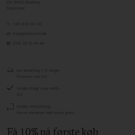
DK-9492 Blokhus
Danmark
+45 21 13 60 40
mail@blossom.dk
CVR: 32 15 43 44
Lyn levering, 1-3 dage
Få leveret med GLS
Gratis fragt over 499,-
GLS
Gratis ombytning
Passer størrelsen ikke? ombyt gratis
Få 10% på første køb