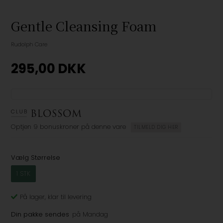
Gentle Cleansing Foam
Rudolph Care
295,00
DKK
Optjen
9 bonuskroner
på denne vare
TILMELD DIG HER
Vælg Størrelse
1 STK
På lager
, klar til levering
Din pakke sendes
på Mandag