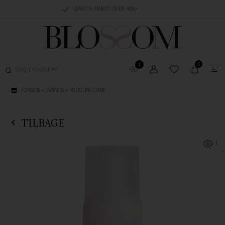
RING, 1-3 HVERDAGE
GRATIS FRAGT OVER 499,-
GRATIS OMBYTNING
0
1
FORSIDE
»
BRANDS
»
RUDOLPH CARE
TILBAGE
1