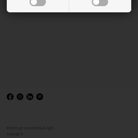
Kalstrup Livsstilshus ApS
Torvet 3