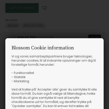
Se mere
BRANDS
RUDOLPH CARE
Du er
499,00 DKK
fra fri fragt
499 DKK
Blossom Cookie information
Vi og vores samarbejdspartnere bruger teknologier,
herunder cookies, til at indsamle oplysninger om dig til
Produktinformation
forskellige formål, herunder:
- Funktionalitet
Gentle Cleansing Foam - Rudolph Care
- Statistik
- Marketing
Gentle Cleansing Foam - Rudolph Care
Ved at trykke på 'Accepter alle' giver du samtykke til alle
disse formål. Du kan også vælge at tilkendegive, hvilke
Varenummer
171608
formål du vil give samtykke til ved at benytte
checkboksene ud for formålet, og derefter trykke på
'Opdater samtykke'. Du kan til enhver tid trække dit