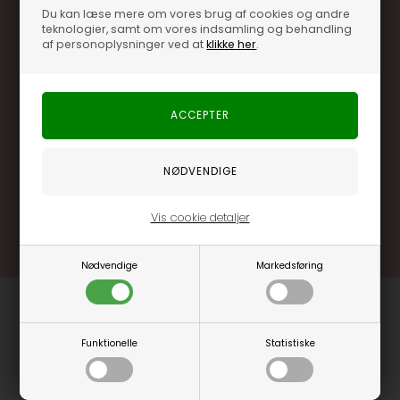
Du kan læse mere om vores brug af cookies og andre
teknologier, samt om vores indsamling og behandling
af personoplysninger ved at
klikke her
.
Optjen 3% i bonuskroner når du handler
Særlige, eksklusive tilbud kun til klubkunder
Brug dine point allerede på næste køb
.... og mange flere fordele
Læs mere og bliv medlem
Vis cookie detaljer
Nødvendige
Markedsføring
Funktionelle
Statistiske