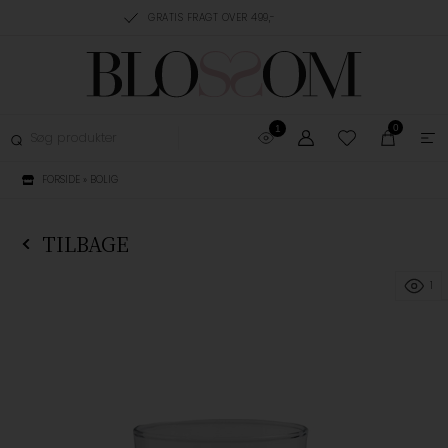
RING, 1-3 HVERDAGE
GRATIS FRAGT OVER 499,-
GRATIS OMBYTNING
0
1
FORSIDE
»
BOLIG
TILBAGE
1