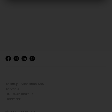
Kalstrup Livsstilshus ApS
Torvet 3
DK-9492 Blokhus
Danmark
+45 21 13 60 40