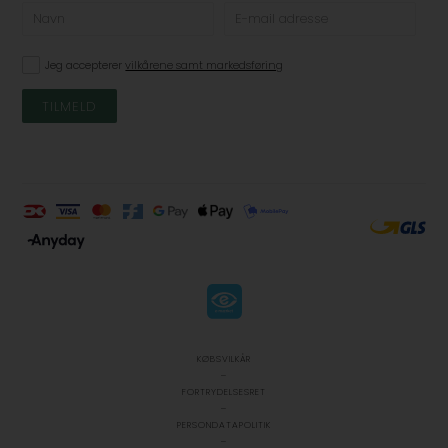
Jeg accepterer
vilkårene samt markedsføring
KØBSVILKÅR
-
FÅ 10% PÅ DIN FØRSTE ORDRE
FORTRYDELSESRET
-
Tilmeld dig vores nyhedsbrev og få en eksklusiv rabatk
på din første ordre
PERSONDATAPOLITIK
Email
-