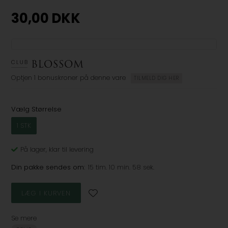
30,00
DKK
Optjen
1 bonuskroner
på denne vare
TILMELD DIG HER
Vælg Størrelse
1 STK
På lager
, klar til levering
Din pakke sendes om:
15 tim. 10 min. 58 sek.
Se mere