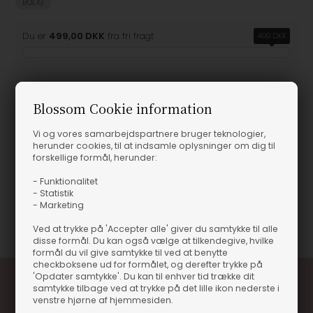
BOLIG
Du er
499,00 DKK
fra fri fragt
499 DKK
Blossom Cookie information
Produktinformation
Vi og vores samarbejdspartnere bruger teknologier,
herunder cookies, til at indsamle oplysninger om dig til
HAY Glass - Medium 8,5 x 9 cm
forskellige formål, herunder:
HAY Glass - Medium
- Funktionalitet
8,5 x 9 cm
- Statistik
- Marketing
Varenummer
13692
Ved at trykke på 'Accepter alle' giver du samtykke til alle
disse formål. Du kan også vælge at tilkendegive, hvilke
formål du vil give samtykke til ved at benytte
checkboksene ud for formålet, og derefter trykke på
'Opdater samtykke'. Du kan til enhver tid trække dit
samtykke tilbage ved at trykke på det lille ikon nederste i
venstre hjørne af hjemmesiden.