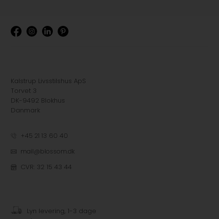
Kalstrup Livsstilshus ApS
Torvet 3
DK-9492 Blokhus
Danmark
+45 21 13 60 40
mail@blossom.dk
CVR: 32 15 43 44
Lyn levering, 1-3 dage