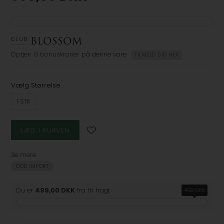
Optjen
9 bonuskroner
på denne vare
TILMELD DIG HER
Vælg Størrelse
1 STK
Se mere
DDD IMPORT
Du er
499,00 DKK
fra fri fragt
499 DKK