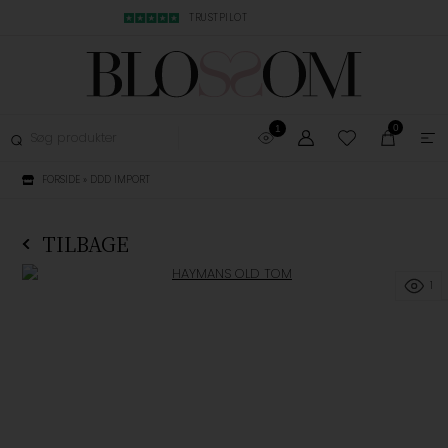
MBYTNING
TRUSTPILOT
LYN LEVERING, 1-3
0
1
FORSIDE
»
DDD IMPORT
TILBAGE
1