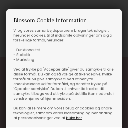
Produktinformation
Blossom Cookie information
HAYMANS OLD TOM
Vi og vores samarbejdspartnere bruger teknologier,
herunder cookies, til at indsamle oplysninger om dig til
Varenummer
15967-GIN04400
forskellige formål, herunder:
- Funktionalitet
- Statistik
- Marketing
Ved at trykke på 'Accepter alle' giver du samtykke til alle
disse formål. Du kan også vælge at tilkendegive, hvilke
formål du vil give samtykke til ved at benytte
checkboksene ud for formålet, og derefter trykke på
'Opdater samtykke'. Du kan til enhver tid trække dit
samtykke tilbage ved at trykke på det lille ikon nederste i
venstre hjørne af hjemmesiden.
Optjen 3% i bonuskroner når du handler
Du kan læse mere om vores brug af cookies og andre
Særlige, eksklusive tilbud kun til klubkunder
teknologier, samt om vores indsamling og behandling
af personoplysninger ved at
klikke her
.
Brug dine point allerede på næste køb