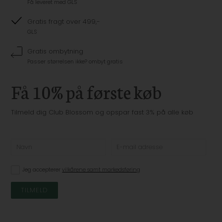
Få leveret med GLS
Gratis fragt over 499,-
GLS
Gratis ombytning
Passer størrelsen ikke? ombyt gratis
Få 10% på første køb
Tilmeld dig Club Blossom og opspar fast 3% på alle køb
Jeg accepterer
vilkårene samt markedsføring