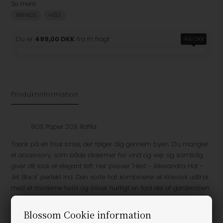
Se mere
BRANDS
HÉST
Du er
499,00 DKK
fra fri fragt
499 DKK
Produktinformation
80% Paper 20% Raffia
Tænk på en frisk brise, der følger dig gennem byen. Du mangler
et accessory, som både skærmer for vind og vejr og samtidig
giver dit look et elegant løft. Her passer "Hést - Allesandra Hat -
Jet Black" perfekt ind. Den sorte hat kombinerer et klassisk udtryk
med et moderne twist og bliver hurtigt en fast del af garderoben
hos den stilbevidste.
Blossom Cookie information
Den dybe, sorte farve gør Allesandra Hat nem at bruge på kryds