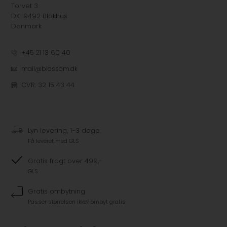
Torvet 3
DK-9492 Blokhus
Danmark
+45 21 13 60 40
mail@blossom.dk
CVR: 32 15 43 44
Lyn levering, 1-3 dage
Få leveret med GLS
Gratis fragt over 499,-
GLS
Gratis ombytning
Passer størrelsen ikke? ombyt gratis