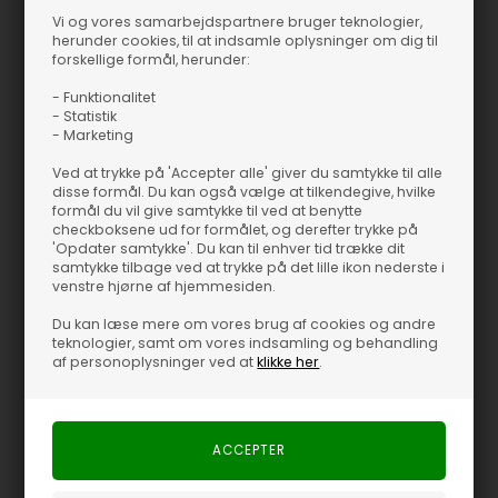
og tværs. Brug den sammen med en trenchcoat for et skarpt og
Vi og vores samarbejdspartnere bruger teknologier,
herunder cookies, til at indsamle oplysninger om dig til
sofistikeret udtryk, eller match den med en denimjakke, når stilen
forskellige formål, herunder:
skal være mere afslappet. Hatten fungerer til både hverdag og
særlige anledninger, og den neutrale tone gør den let at sætte
- Funktionalitet
sammen med stort set alle farver i skabet.
- Statistik
- Marketing
Allesandra Hat er skabt til at give dit outfit det sidste, afgørende
Ved at trykke på 'Accepter alle' giver du samtykke til alle
touch. Pasformen opleves typisk behagelig, så du kan have den
disse formål. Du kan også vælge at tilkendegive, hvilke
formål du vil give samtykke til ved at benytte
på i timevis uden at gå på kompromis med komforten. Sort er
checkboksene ud for formålet, og derefter trykke på
på én gang tidløst og nutidigt, så hatten glider naturligt ind i din
'Opdater samtykke'. Du kan til enhver tid trække dit
eksisterende stil. Samtidig er den en smart måde at beskytte sig
samtykke tilbage ved at trykke på det lille ikon nederste i
venstre hjørne af hjemmesiden.
mod sol og køligere dage.
Du kan læse mere om vores brug af cookies og andre
"Hést - Allesandra Hat - Jet Black" er mere end blot en hat; den
teknologier, samt om vores indsamling og behandling
signalerer personlig stil og selvsikkerhed. På vej til job, til middag
af personoplysninger ved at
klikke her
.
eller på en rolig tur i parken er den et sikkert valg, du vil række ud
efter igen og igen.
Varenummer
66355-9000 JET BLACK