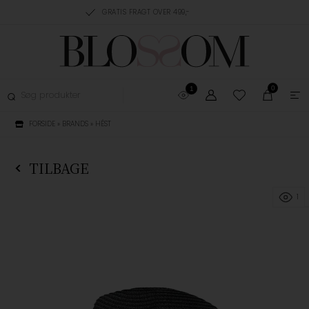
RING, 1-3 HVERDAGE
GRATIS FRAGT OVER 499,-
GRATIS OMBYTNING
0
1
FORSIDE
»
BRANDS
»
HÉST
TILBAGE
1