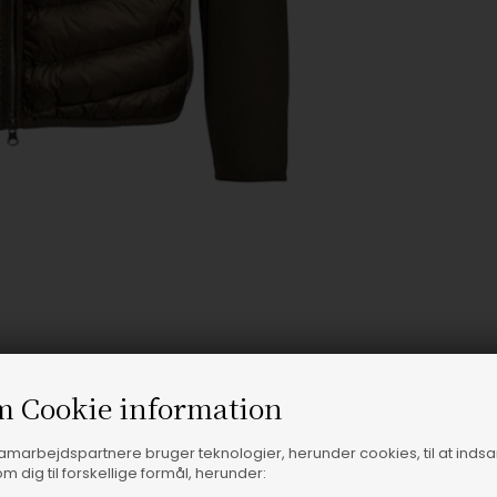
m Cookie information
samarbejdspartnere bruger teknologier, herunder cookies, til at inds
m dig til forskellige formål, herunder: