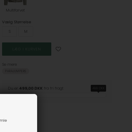
Multifarvet
Vælg Størrelse
S
M
Se mere
PARAJUMPERS
Du er
499,00 DKK
fra fri fragt
499 DKK
amle