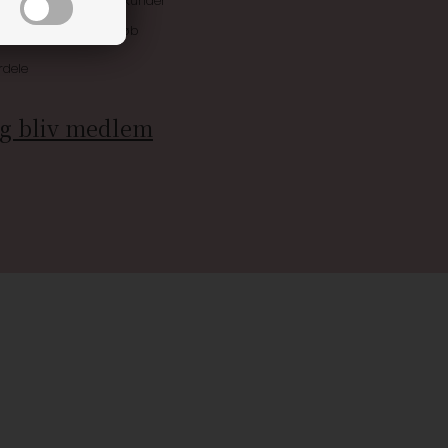
ive tilbud kun til klubkunder
 allerede på næste køb
rdele
g bliv medlem