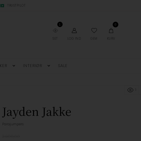
TRUSTPILOT
1
0
SET
LOG IND
GEM
KURV
KER
INTERIØR
SALE
1
Jayden Jakke
Parajumpers
2.900,00