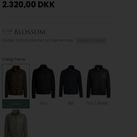
2.320,00
DKK
Optjen
0 bonuskroner
på denne vare
TILMELD DIG HER
Vælg Farve
Sort
Blå
Grå / Multifarvet
Grøn