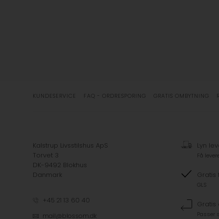
KUNDESERVICE
FAQ - ORDRESPORING
GRATIS OMBYTNING
Kalstrup Livsstilshus ApS
Lyn lev
Torvet 3
Få lever
DK-9492 Blokhus
Danmark
Gratis 
GLS
+45 21 13 60 40
Gratis
Passer s
mail@blossom.dk