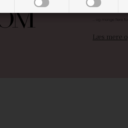
Særlige, eksklus
Brug dine point
.... og mange flere fo
Læs mere o