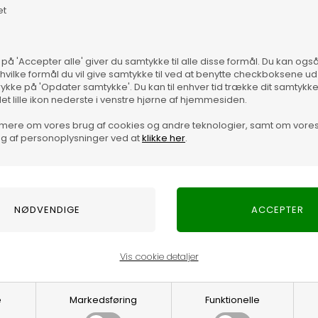
et
 Parajumpers. Jakken har høj hals, honeycomb strikket
g har to sidelommer samt en brystlomme med lynlås foran.
Vare
ge på skulderen. Der er ventilationshuller under armene,
 på 'Accepter alle' giver du samtykke til alle disse formål. Du kan og
har en temperatur rank på 1, og er ideel at bruge til et
 hvilke formål du vil give samtykke til ved at benytte checkboksene ud 
rykke på 'Opdater samtykke'. Du kan til enhver tid trække dit samtykk
det lille ikon nederste i venstre hjørne af hjemmesiden.
j hals, honeycomb strikket ærmer og dunfyld på bryst og ryg.
mere om vores brug af cookies og andre teknologier, samt om vore
omme med lynlås foran. Jakken har en lynlåslomme i ryggen
g af personoplysninger ved at
klikke her
.
nshuller under armene, som gør den åndbar og komfortabel at
 at bruge til et mildere klima.
Vis cookie detaljer
Optjen 3% i bon
e
Markedsføring
Funktionelle