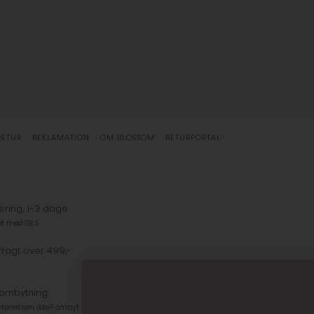
RETUR
REKLAMATION
OM BLOSSOM
RETURPORTAL
ering, 1-3 dage
et med GLS
fragt over 499,-
 ombytning
tørrelsen ikke? ombyt gratis