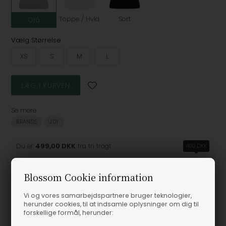
Toppe / Hvid
Sort
Grå
Vælg Størrelse
XS
S
M
L
Se mere
BRANDS
JDY
Du er
499,00 DKK
fra fri fragt
499 DKK
Blossom Cookie information
Vi og vores samarbejdspartnere bruger teknologier,
Produktinformation
herunder cookies, til at indsamle oplysninger om dig til
forskellige formål, herunder: