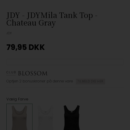
JDY - JDYMila Tank Top -
Chateau Gray
JDY
79,95
DKK
Optjen
2 bonuskroner
på denne vare
TILMELD DIG HER
Vælg Farve