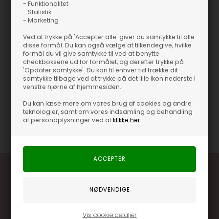
JDY - JDYMila Tank Top - Chateau Gray
- Funktionalitet
- Statistik
❤︎ En klassisk og tidløs top.
- Marketing
❤︎ Ideel til lag-på-lag styling.
Ved at trykke på 'Accepter alle' giver du samtykke til alle
❤︎ Fremstillet i blød og behagelig kvalitet.
disse formål. Du kan også vælge at tilkendegive, hvilke
❤︎ Har et elegant fald, der fremhæver figuren.
formål du vil give samtykke til ved at benytte
checkboksene ud for formålet, og derefter trykke på
JDY's JDYMila Tank Top i chateau gray er et must-have i enhver
'Opdater samtykke'. Du kan til enhver tid trække dit
samtykke tilbage ved at trykke på det lille ikon nederste i
garderobe. Den bløde kvalitet og det elegante design gør den
venstre hjørne af hjemmesiden.
både komfortabel og flatterende. Brug den under en cardigan
eller blazer for et stilfuldt look.
Du kan læse mere om vores brug af cookies og andre
teknologier, samt om vores indsamling og behandling
af personoplysninger ved at
klikke her
.
Varenummer
56046-197140 CHATEAU GRAY
Vis cookie detaljer