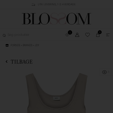
RUSTPILOT
LYN LEVERING, 1-3 HVERDAGE
GRATIS FRAGT OVER 
0
1
FORSIDE
»
BRANDS
»
JDY
TILBAGE
1