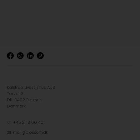
Kalstrup Livsstilshus ApS
Torvet 3
DK-9492 Blokhus
Danmark
+45 21 13 60 40
mail@blossom.dk