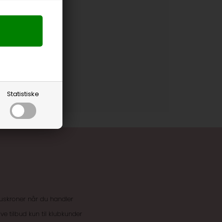
Statistiske
uskroner når du handler
ive tilbud kun til klubkunder