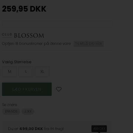
259,95
DKK
Optjen
8 bonuskroner
på denne vare
TILMELD DIG HER
Vælg Størrelse
M
L
XL
Se mere
BRANDS
JJXX
Du er
499,00 DKK
fra fri fragt
499 DKK