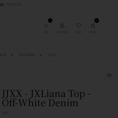
TRUSTPILOT
1
0
SET
LOG IND
GEM
KURV
KER
INTERIØR
SALE
1
JJXX - JXLiana Top -
Off-White Denim
JJXX