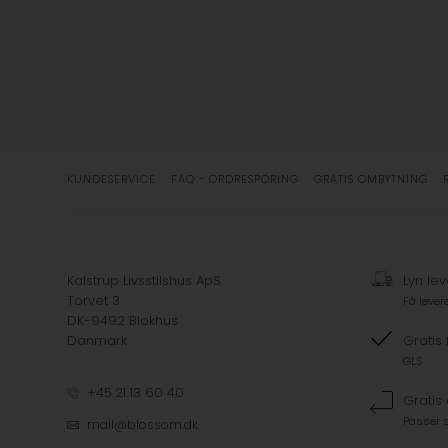
KUNDESERVICE
FAQ - ORDRESPORING
GRATIS OMBYTNING
Kalstrup Livsstilshus ApS
Lyn lev
Torvet 3
Få lever
DK-9492 Blokhus
Danmark
Gratis 
GLS
+45 21 13 60 40
Gratis
Passer s
mail@blossom.dk