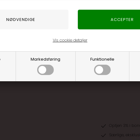
utfit, eller sæt den med en læderjakke, hvis du vil have et
n og en aften ude. Den er også fin som lag-på-lag under en
.
 ind i mange stilarter. Snittet er klassisk og let at kombinere,
pænt. Off-white denim rammer balancen mellem moderne og
Vis cookie detaljer
son.
e
Markedsføring
Funktionelle
lse til klædeskabet, som nemt kan ende med at blive din go-to
Optjen 3% i bon
Særlige, eksklus