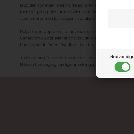
Brug den sammen med mørke jeans for et enkelt og afslappet o
mere råt præg. Med ankelstøvler er du klar til både hverdage
åben skjorte, men kan sagtens stå alene, når vejret er mildere
Det, der gør toppen ekstra anvendelig, er dens evne til at passe
uanset om du går efter et casual udtryk eller noget mere 
klassisk, så du får en favorit, der kan bruges sæson efter sæ
Nødvendig
JJXX's JXLiana Top er kort sagt en stilren og slidstærk tilføje
til både hverdag og særlige anledninger.