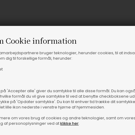
m Cookie information
samarbejdspartnere bruger teknologier, herunder cookies, til at inds
m dig til forskellige formål, herunder:
et
 på 'Accepter alle' giver du samtykke til alle disse formål. Du kan og
 hvilke formål du vil give samtykke til ved at benytte checkboksene ud 
rykke på 'Opdater samtykke'. Du kan til enhver tid trække dit samtykk
Vare
t ekstra lag uden at gå på kompromis med looket, er JJXX -
det lille ikon nederste i venstre hjørne af hjemmesiden.
e tone giver et rent, tidløst udtryk, mens denimkvaliteten
mere om vores brug af cookies og andre teknologier, samt om vore
lige godt til både lyse og mørke items, så den hurtigt bliver
g af personoplysninger ved at
klikke her
.