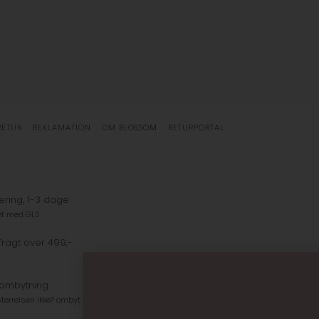
RETUR
REKLAMATION
OM BLOSSOM
RETURPORTAL
ering, 1-3 dage
et med GLS
fragt over 499,-
 ombytning
tørrelsen ikke? ombyt gratis