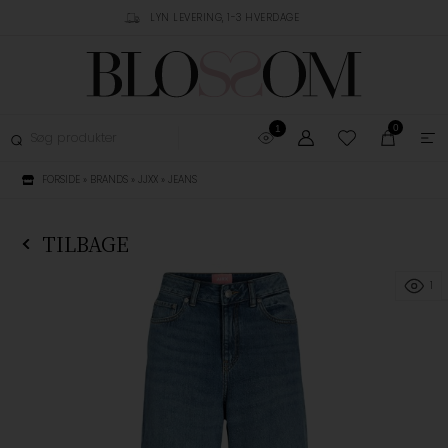
RUSTPILOT
LYN LEVERING, 1-3 HVERDAGE
GRATIS FRAGT OVER 
0
1
FORSIDE
»
BRANDS
»
JJXX
»
JEANS
TILBAGE
1