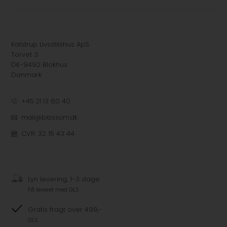
Kalstrup Livsstilshus ApS
Torvet 3
DK-9492 Blokhus
Danmark
+45 21 13 60 40
mail@blossom.dk
CVR: 32 15 43 44
Lyn levering, 1-3 dage
Få leveret med GLS
Gratis fragt over 499,-
GLS