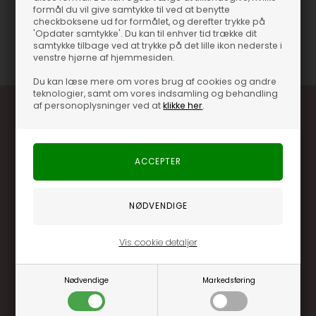
Lommer foran samt bagtil
formål du vil give samtykke til ved at benytte
checkboksene ud for formålet, og derefter trykke på
'Opdater samtykke'. Du kan til enhver tid trække dit
Varenummer
60097
samtykke tilbage ved at trykke på det lille ikon nederste i
venstre hjørne af hjemmesiden.
Du kan læse mere om vores brug af cookies og andre
teknologier, samt om vores indsamling og behandling
af personoplysninger ved at
klikke her
.
Optjen 3% i bonuskroner når du handler
Særlige, eksklusive tilbud kun til klubkunder
Brug dine point allerede på næste køb
Vis cookie detaljer
.... og mange flere fordele
Nødvendige
Markedsføring
Læs mere og bliv medlem