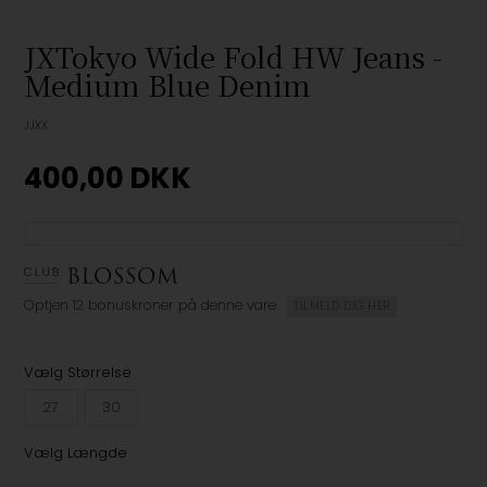
JXTokyo Wide Fold HW Jeans -
Medium Blue Denim
JJXX
400,00
DKK
Optjen
12 bonuskroner
på denne vare
TILMELD DIG HER
Vælg Størrelse
27
30
Vælg Længde