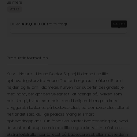
Se mere
BOLIG
Du er
499,00 DKK
fra fri fragt
499 DKK
Produktinformation
Kurv - Nature - House Doctor Sig hej til denne fine lille
opbevaringskurv fra House Doctor i søgræs i målene 16 cm i
højden og 18 cm i diameter. Kurven har superfin designdetalje
med hang, der gør den velegnet til at hænge på, hvilken som
helst krog i, hvilket som helst rum i boligen. Hæng din kurv i
bryggeret, i køkkenet, på badeværelset, på børneværelset eller et
helt andet sted, du lige præcis mangler smart
opbevaringsplads. Kun fantasien sætter begrænsning for, hvad
du ønsker at bruge den lækre lille søgræskurv til – måske en
ekstra toiletrulle nær toilettet på badeværelset, eller måske den i