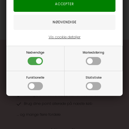
får mere plads i hvert rum på den smarte måde. Farven nature
vil klæde dit stilrene hjem og blende ind i ethvert rum i huset.
Varenummer
22441-212470104
Vis cookie detaljer
Nødvendige
Markedsføring
Funktionelle
Statistiske
Optjen 3% i bonuskroner når du handler
Særlige, eksklusive tilbud kun til klubkunder
Brug dine point allerede på næste køb
.... og mange flere fordele