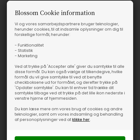
stedet skal fyldes med farveblyanter på børneværelset. Det er
helt valgfrit og op til dit og familiens behov – men tænk kreativt,
Blossom Cookie information
og du vil opleve, hvor skønt det er med praktisk ophæng væk fra
Vi og vores samarbejdspartnere bruger teknologier,
bordet, så du hurtigt får mere plads i hvert rum på den smarte
herunder cookies, til at indsamle oplysninger om dig til
måde. Farven nature vil klæde dit stilrene hjem og blende ind i
forskellige formål, herunder:
ethvert rum i huset.
Kurv - Nature - House Doctor
- Funktionalitet
- Statistik
Sig hej til denne fine lille opbevaringskurv fra House Doctor i
- Marketing
søgræs i målene 16 cm i højden og 18 cm i diameter. Kurven har
Ved at trykke på 'Accepter alle' giver du samtykke til alle
superfin designdetalje med hang, der gør den velegnet til at
disse formål. Du kan også vælge at tilkendegive, hvilke
hænge på, hvilken som helst krog i, hvilket som helst rum i
formål du vil give samtykke til ved at benytte
boligen. Hæng din kurv i bryggeret, i køkkenet, på badeværelset,
checkboksene ud for formålet, og derefter trykke på
'Opdater samtykke'. Du kan til enhver tid trække dit
på børneværelset eller et helt andet sted, du lige præcis
samtykke tilbage ved at trykke på det lille ikon nederste i
mangler smart opbevaringsplads. Kun fantasien sætter
venstre hjørne af hjemmesiden.
begrænsning for, hvad du ønsker at bruge den lækre lille
Du kan læse mere om vores brug af cookies og andre
søgræskurv til – måske en ekstra toiletrulle nær toilettet på
teknologier, samt om vores indsamling og behandling
badeværelset, eller måske den i stedet skal fyldes med
af personoplysninger ved at
klikke her
.
farveblyanter på børneværelset. Det er helt valgfrit og op til dit
og familiens behov – men tænk kreativt, og du vil opleve, hvor
skønt det er med praktisk ophæng væk fra bordet, så du hurtigt