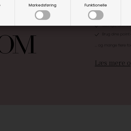
e
Markedsføring
Funktionelle
Optjen 3% i bon
Særlige, eksklus
Brug dine point
.... og mange flere fo
Læs mere o