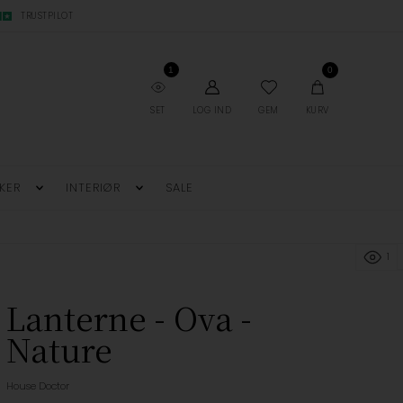
TRUSTPILOT
1
0
SET
LOG IND
GEM
KURV
KER
INTERIØR
SALE
1
Lanterne - Ova -
Nature
House Doctor