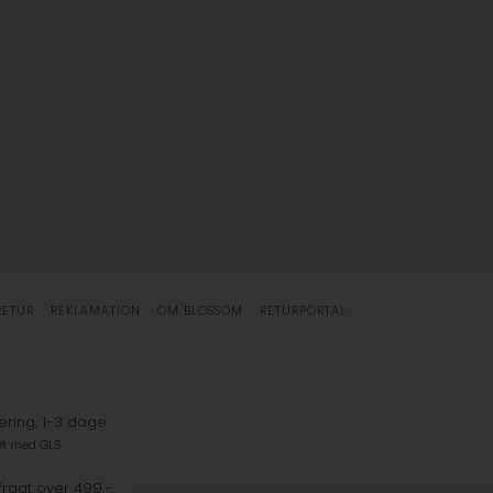
RETUR
REKLAMATION
OM BLOSSOM
RETURPORTAL
ering, 1-3 dage
et med GLS
fragt over 499,-