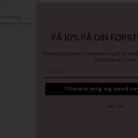
 ombytning
tørrelsen ikke? ombyt gratis
FÅ 10% PÅ DIN FØRST
Tilmeld dig vores nyhedsbrev og få en eksk
på din første ordre
Email
Tilmeld mig og send r
Nej tak