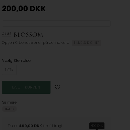
200,00
DKK
Optjen
6 bonuskroner
på denne vare
TILMELD DIG HER
Vælg Størrelse
1 STK
Se mere
BOLIG
Du er
499,00 DKK
fra fri fragt
499 DKK