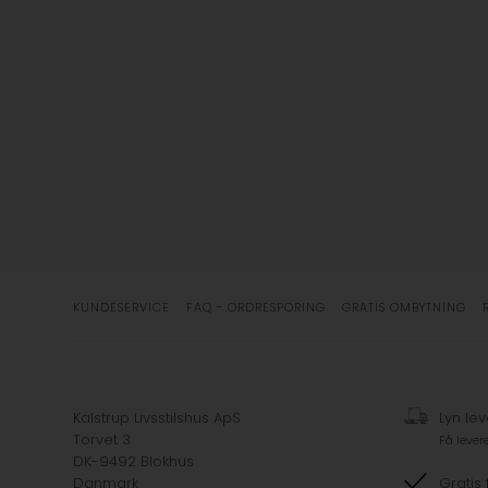
KUNDESERVICE
FAQ - ORDRESPORING
GRATIS OMBYTNING
Kalstrup Livsstilshus ApS
Lyn lev
Torvet 3
Få lever
DK-9492 Blokhus
Danmark
Gratis 