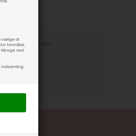
amle
så vælge at
nummer
27520-210891213
for formålet,
e tilbage ved
s indsamling