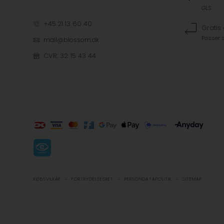
GLS
+45 21 13 60 40
Gratis
Passer s
mail@blossom.dk
CVR: 32 15 43 44
-
-
-
KØBSVILKÅR
FORTRYDELSESRET
PERSONDATAPOLITIK
SITEMAP