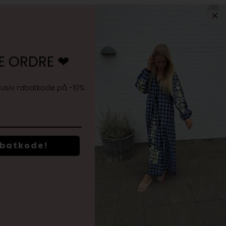
E ORDRE ❤︎
Jeg accepterer
vilkårene samt markedsføring
lusiv rabatkode på -10%
abatkode!