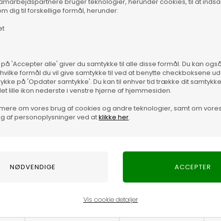
samarbejdspartnere bruger teknologier, herunder cookies, til at inds
m dig til forskellige formål, herunder:
et
terne fra House Doctor kan du skabe en hyggelig
 på 'Accepter alle' giver du samtykke til alle disse formål. Du kan og
le med en glasindsats til lyset. Du kan nemt flytte lanternen
Vare
 hvilke formål du vil give samtykke til ved at benytte checkboksene ud 
 stil den sammen med de andre størrelser på gulvet. Sæt et
rykke på 'Opdater samtykke'. Du kan til enhver tid trække dit samtykk
 x 13,5 cm. Oplev og få inspiration til hjemmet ved at klikke
det lille ikon nederste i venstre hjørne af hjemmesiden.
mere om vores brug af cookies og andre teknologier, samt om vore
g af personoplysninger ved at
klikke her
.
hyggelig uhøjtidelige stemning. Lanternen er lavet i et
flytte lanternen rundt med metalhåndtaget. Placere den i
 gulvet. Sæt et bloklys eller fyrfadslys ned i lanternen. Ova
mmet ved at klikke ind på House Doctor
her
.
Vis cookie detaljer