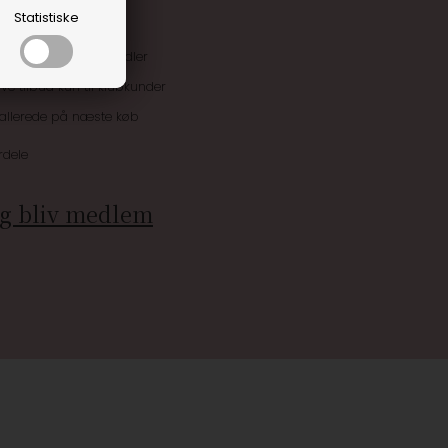
Statistiske
uskroner når du handler
ive tilbud kun til klubkunder
 allerede på næste køb
rdele
g bliv medlem