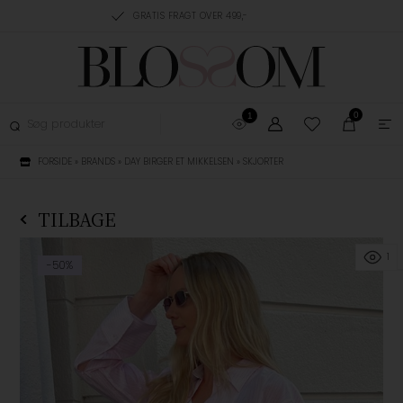
RDAGE
GRATIS FRAGT OVER 499,-
GRATIS OMBYTNING
0
1
FORSIDE
»
BRANDS
»
DAY BIRGER ET MIKKELSEN
»
SKJORTER
TILBAGE
1