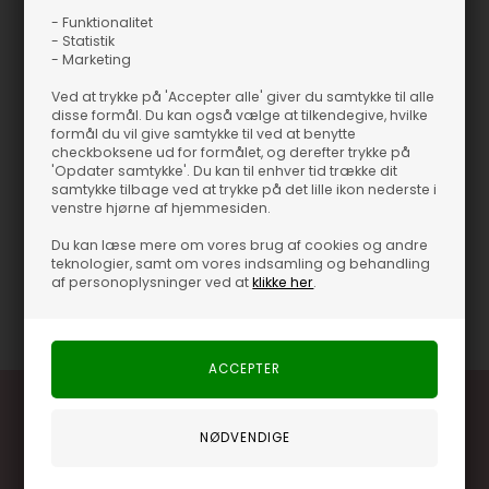
- Funktionalitet
Style den til kontoret med et par pæne bukser og loafers for et
- Statistik
- Marketing
skarpt look. Når det skal være mere casual, så brug den
sammen med jeans og sneakers. Den gør det let at skifte stil på
Ved at trykke på 'Accepter alle' giver du samtykke til alle
få minutter.
disse formål. Du kan også vælge at tilkendegive, hvilke
formål du vil give samtykke til ved at benytte
checkboksene ud for formålet, og derefter trykke på
Du vil især elske den, fordi den er super alsidig og kan bruges til
'Opdater samtykke'. Du kan til enhver tid trække dit
både hverdag og lidt mere festlige planer. Det klassiske design
samtykke tilbage ved at trykke på det lille ikon nederste i
venstre hjørne af hjemmesiden.
får et moderne løft, så du kan følge med i tiden uden at slippe
den tidløse stil. En sikker favorit, når du vil have noget, der både
Du kan læse mere om vores brug af cookies og andre
føles aktuelt og holder sæson efter sæson.
teknologier, samt om vores indsamling og behandling
af personoplysninger ved at
klikke her
.
Varenummer
60027