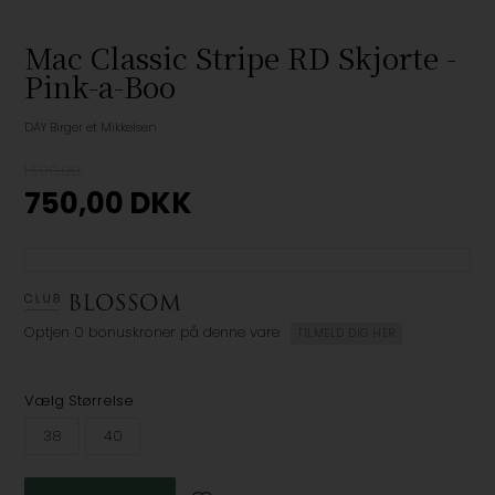
Mac Classic Stripe RD Skjorte -
Pink-a-Boo
DAY Birger et Mikkelsen
1.500,00
750,00
DKK
Optjen
0 bonuskroner
på denne vare
TILMELD DIG HER
Vælg Størrelse
38
40