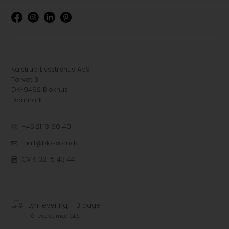
Kalstrup Livsstilshus ApS
Torvet 3
DK-9492 Blokhus
Danmark
+45 21 13 60 40
mail@blossom.dk
CVR: 32 15 43 44
Lyn levering, 1-3 dage
Få leveret med GLS