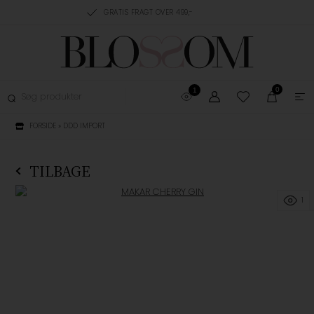
RING, 1-3 HVERDAGE
GRATIS FRAGT OVER 499,-
GRATIS OMBYTNING
0
1
FORSIDE
»
DDD IMPORT
TILBAGE
1