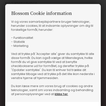
Produktinformation
Blossom Cookie information
MAKAR CHERRY GIN
Vi og vores samarbejdspartnere bruger teknologier,
Varenummer
18953-GIN05419
herunder cookies, til at indsamle oplysninger om dig til
forskellige formål, herunder:
- Funktionalitet
- Statistik
- Marketing
Ved at trykke på 'Accepter alle' giver du samtykke til alle
disse formål. Du kan også vælge at tilkendegive, hvilke
formål du vil give samtykke til ved at benytte
checkboksene ud for formålet, og derefter trykke på
'Opdater samtykke'. Du kan til enhver tid trække dit
samtykke tilbage ved at trykke på det lille ikon nederste i
Optjen 3% i bonuskroner når du handler
venstre hjørne af hjemmesiden.
Særlige, eksklusive tilbud kun til klubkunder
Du kan læse mere om vores brug af cookies og andre
teknologier, samt om vores indsamling og behandling
Brug dine point allerede på næste køb
af personoplysninger ved at
klikke her
.
.... og mange flere fordele