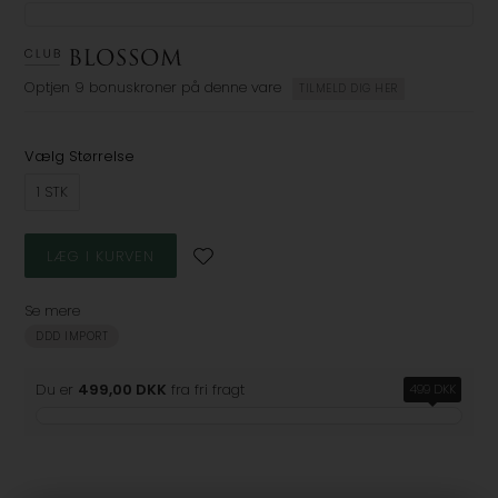
Optjen
9 bonuskroner
på denne vare
TILMELD DIG HER
Vælg Størrelse
1 STK
Se mere
DDD IMPORT
Du er
499,00 DKK
fra fri fragt
499 DKK