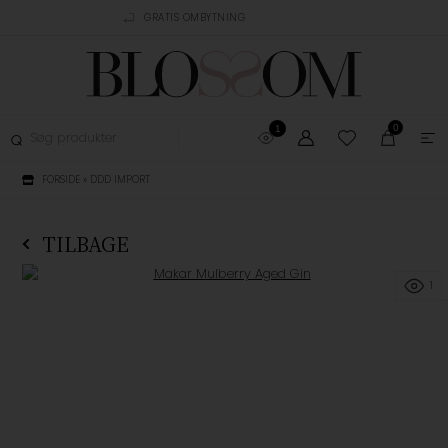
AGT OVER 499,-
GRATIS OMBYTNING
TRUSTPILOT
0
1
FORSIDE
»
DDD IMPORT
TILBAGE
1