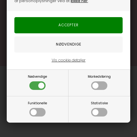
af personoplysninger ved at
klikke her
.
Særlige, eksklusive tilbud kun til klubkunder
Brug dine point allerede på næste køb
.... og mange flere fordele
Læs mere og bliv medlem
Vis cookie detaljer
Nødvendige
Markedsføring
Funktionelle
Statistiske