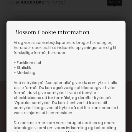
Du er
499,00 DKK
fra fri fragt
499 DKK
Blossom Cookie information
Produktinformation
Vi og vores samarbejdspartnere bruger teknologier,
herunder cookies, til at indsamle oplysninger om dig til
Makar Mulberry Aged Gin
forskellige formål, herunder:
Varenummer
81247
- Funktionalitet
- Statistik
- Marketing
Ved at trykke på 'Accepter alle' giver du samtykke til alle
disse formål. Du kan også vælge at tilkendegive, hvilke
formål du vil give samtykke til ved at benytte
checkboksene ud for formålet, og derefter trykke på
'Opdater samtykke'. Du kan til enhver tid trække dit
samtykke tilbage ved at trykke på det lille ikon nederste i
venstre hjørne af hjemmesiden.
Du kan læse mere om vores brug af cookies og andre
teknologier, samt om vores indsamling og behandling
Optjen 3% i bonuskroner når du handler