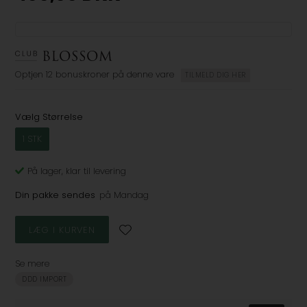
Optjen
12 bonuskroner
på denne vare
TILMELD DIG HER
Vælg Størrelse
1 STK
På lager
, klar til levering
Din pakke sendes
på Mandag
Se mere
DDD IMPORT