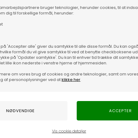
samarbejdspartnere bruger teknologier, herunder cookies, til at inds
m dig til forskellige formål, herunder:
et
Mater
 på 'Accepter alle' giver du samtykke til alle disse formål. Du kan og
 hvilke formål du vil give samtykke til ved at benytte checkboksene ud 
Vare
rykke på 'Opdater samtykke'. Du kan til enhver tid trække dit samtykk
det lille ikon nederste i venstre hjørne af hjemmesiden.
mere om vores brug af cookies og andre teknologier, samt om vore
g af personoplysninger ved at
klikke her
.
en moderne kvinde. Taskens elegante udtryk og praktiske
 farten, til arbejde eller en tur i byen.
Vis cookie detaljer