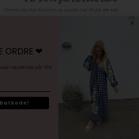
Tilmeld dig Club Blossom og opspar fast 3% på alle køb
E ORDRE ❤︎
Jeg accepterer
vilkårene samt markedsføring
lusiv rabatkode på -10%
abatkode!