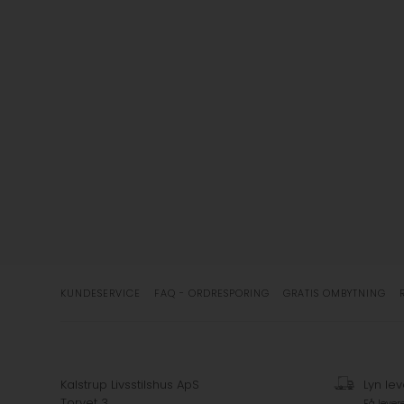
KUNDESERVICE
FAQ - ORDRESPORING
GRATIS OMBYTNING
Kalstrup Livsstilshus ApS
Lyn lev
Torvet 3
Få lever