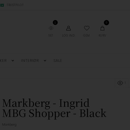
TRUSTPILOT
1
0
SET
LOG IND
GEM
KURV
KER
INTERIØR
SALE
1
Markberg - Ingrid
MBG Shopper - Black
Markberg