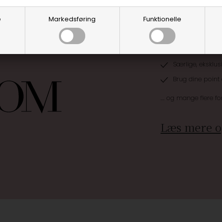
e
Markedsføring
Funktionelle
Optjen 3% i bon
Særlige, eksklus
Brug dine point
.... og mange flere fo
Læs mere o