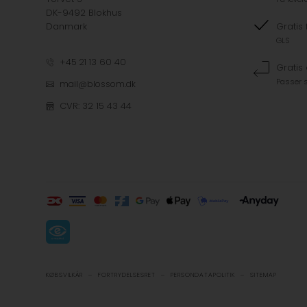
DK-9492 Blokhus
Danmark
Gratis 
GLS
+45 21 13 60 40
Gratis
Passer s
mail@blossom.dk
CVR: 32 15 43 44
-
-
-
KØBSVILKÅR
FORTRYDELSESRET
PERSONDATAPOLITIK
SITEMAP