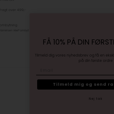
fragt over 499,-
 ombytning
tørrelsen ikke? ombyt gratis
FÅ 10% PÅ DIN FØRST
Tilmeld dig vores nyhedsbrev og få en eksk
på din første ordre
Email
Tilmeld mig og send r
Nej tak