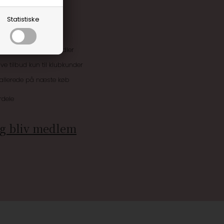
Statistiske
uskroner når du handler
ive tilbud kun til klubkunder
 allerede på næste køb
rdele
g bliv medlem