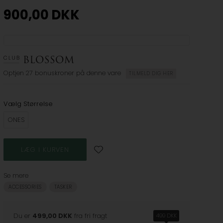
900,00
DKK
Optjen
27 bonuskroner
på denne vare
TILMELD DIG HER
Vælg Størrelse
ONES
Se mere
ACCESSORIES
TASKER
Du er
499,00 DKK
fra fri fragt
499 DKK