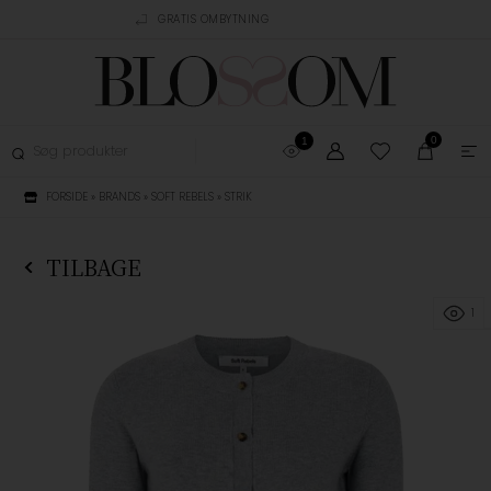
AGT OVER 499,-
GRATIS OMBYTNING
TRUSTPILOT
0
1
FORSIDE
»
BRANDS
»
SOFT REBELS
»
STRIK
TILBAGE
1