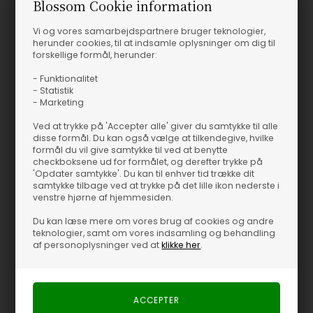
Blossom Cookie information
Produktinformation
Vi og vores samarbejdspartnere bruger teknologier,
Marla New O-Neck - Soft Rebels Enkel og lækker cardigan fra
herunder cookies, til at indsamle oplysninger om dig til
forskellige formål, herunder:
Soft Rebels. Cardiganen har rund halsudskæring,
gennemknappet, og lange ærmer. Det bløde materiale, gør den
- Funktionalitet
super behagelig at bære. Pasformen er normal, og egner sig til
- Statistik
- Marketing
alle kropstyper.Style Srmarla New O-Neck med en nederdel eller
et par jeans, sammensat af et par støvler. Se hele vores skønne
Ved at trykke på 'Accepter alle' giver du samtykke til alle
udvalg fra soft rebels her
disse formål. Du kan også vælge at tilkendegive, hvilke
Marla New O-Neck - Soft Rebels
formål du vil give samtykke til ved at benytte
checkboksene ud for formålet, og derefter trykke på
Enkel og lækker cardigan fra
Soft Rebels
. Cardiganen har rund
'Opdater samtykke'. Du kan til enhver tid trække dit
halsudskæring, gennemknappet, og lange ærmer. Det bløde
samtykke tilbage ved at trykke på det lille ikon nederste i
venstre hjørne af hjemmesiden.
materiale, gør den super behagelig at bære. Pasformen er
normal, og egner sig til alle kropstyper.
Du kan læse mere om vores brug af cookies og andre
teknologier, samt om vores indsamling og behandling
af personoplysninger ved at
klikke her
.
Style Srmarla New O-Neck med en nederdel eller et par jeans,
sammensat af et par støvler.
Se hele vores skønne udvalg fra soft rebels
her