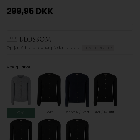
299,95
DKK
Optjen
9 bonuskroner
på denne vare
TILMELD DIG HER
Vælg Farve
Sort
Kvinde / Sort
Grå / Multifarvet
Grå