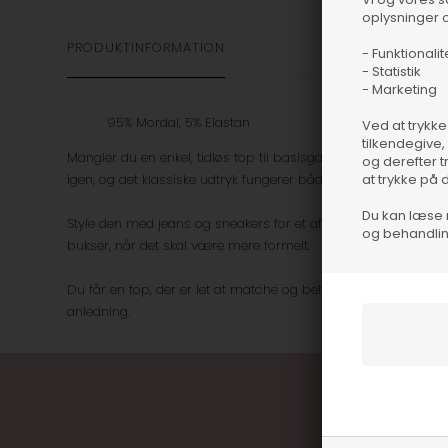
oplysninger o
PRODUKTINFORMATION
- Funktionalit
- Statistik
- Marketing
95% Mordal, 5% Elastan
Ved at trykke
tilkendegive,
Mangler du en enkel, tidløs top til basisgarderoben, er Mbym'
og derefter t
igen, og det klassiske udtryk fungerer både til hverdag og nå
at trykke på 
Du kan læse 
Style den med jeans og sneakers for et afslappet look, elle
og behandlin
bukser, når det skal være mere formelt.
Du får en top, der er let at matche og behagelig at have på, 
anledning.