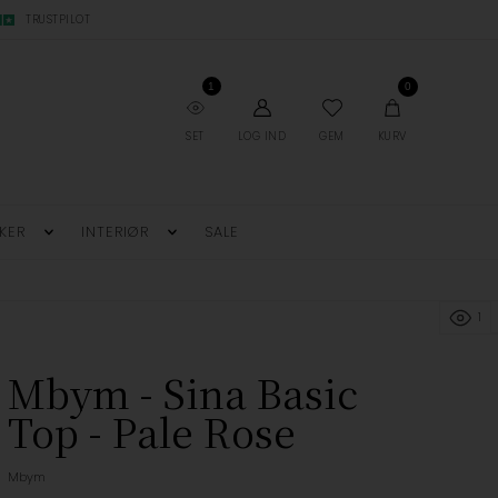
TRUSTPILOT
1
0
SET
LOG IND
GEM
KURV
KER
INTERIØR
SALE
1
Mbym - Sina Basic
Top - Pale Rose
Mbym