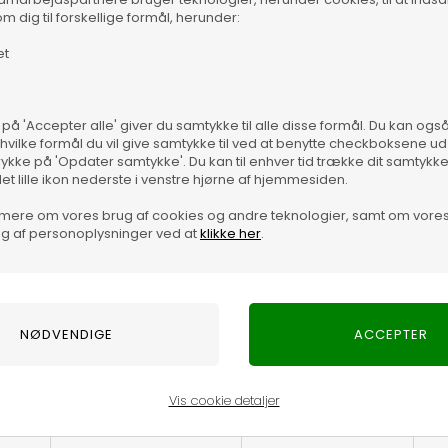
m dig til forskellige formål, herunder:
et
 på 'Accepter alle' giver du samtykke til alle disse formål. Du kan og
 hvilke formål du vil give samtykke til ved at benytte checkboksene ud 
Vare
s Sina Basic Top et oplagt valg. Den er nem at bruge igen og
rykke på 'Opdater samtykke'. Du kan til enhver tid trække dit samtykk
r du skal være lidt mere pæn.
det lille ikon nederste i venstre hjørne af hjemmesiden.
mere om vores brug af cookies og andre teknologier, samt om vore
r brug den under en blazer sammen med et par elegante
g af personoplysninger ved at
klikke her
.
og som hurtigt kan dresses op eller ned alt efter humør og
Vis cookie detaljer