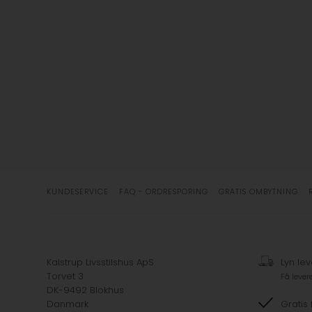
KUNDESERVICE
FAQ - ORDRESPORING
GRATIS OMBYTNING
Kalstrup Livsstilshus ApS
Lyn lev
Torvet 3
Få lever
DK-9492 Blokhus
Danmark
Gratis 