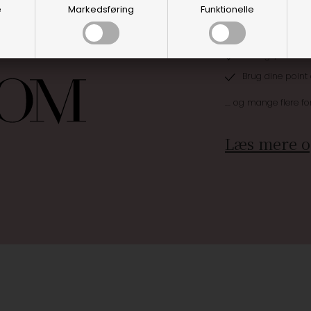
e
Markedsføring
Funktionelle
Optjen 3% i bon
Særlige, eksklus
Brug dine point
.... og mange flere fo
Læs mere o