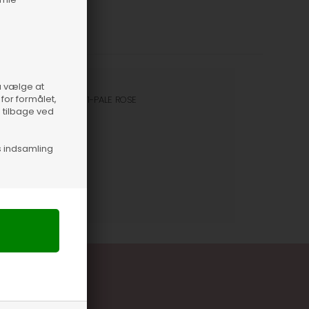
så vælge at
for formålet,
nummer
45903-D11-PALE ROSE
e tilbage ved
s indsamling