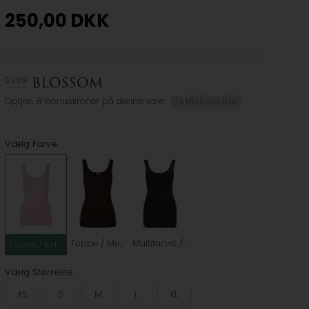
250,00
DKK
Optjen
8 bonuskroner
på denne vare
TILMELD DIG HER
Vælg Farve
Toppe / Multifarvet / Kvinde / Brun
Multifarvet / Sort
Toppe / Kvinde / Lyserød
Vælg Størrelse
XS
S
M
L
XL