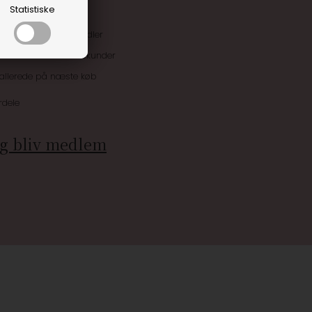
Statistiske
uskroner når du handler
ive tilbud kun til klubkunder
 allerede på næste køb
rdele
g bliv medlem