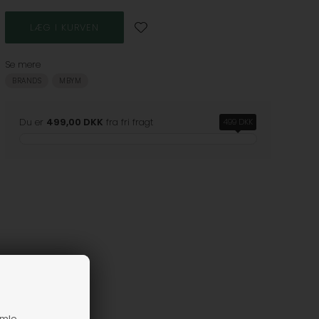
Se mere
BRANDS
MBYM
Du er
499,00 DKK
fra fri fragt
499 DKK
amle