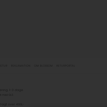
RETUR
REKLAMATION
OM BLOSSOM
RETURPORTAL
ering, 1-3 dage
et med GLS
fragt over 499,-