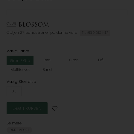
Optjen
27 bonuskroner
på denne vare
TILMELD DIG HER
Vælg Farve
Rød
Grøn
Blå
Grøn / Grå
Multifarvet
Sand
Vælg Størrelse
XL
Se mere
DDD IMPORT