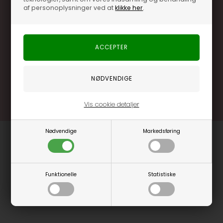
Optjen 3% i bonuskroner når du handler
af personoplysninger ved at
klikke her
.
Særlige, eksklusive tilbud kun til klubkunder
Brug dine point allerede på næste køb
.... og mange flere fordele
Læs mere og bliv medlem
Vis cookie detaljer
Nødvendige
Markedsføring
Funktionelle
Statistiske