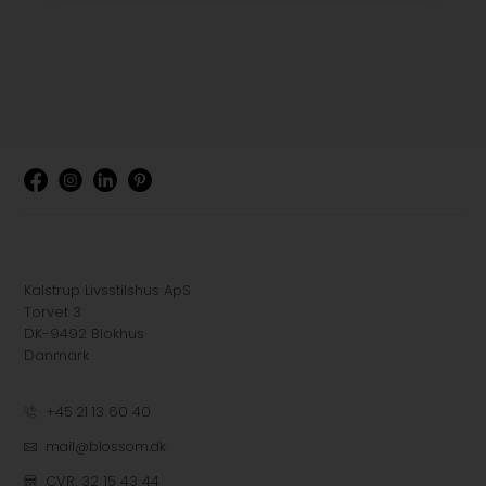
Kalstrup Livsstilshus ApS
Torvet 3
DK-9492 Blokhus
Danmark
+45 21 13 60 40
mail@blossom.dk
CVR: 32 15 43 44