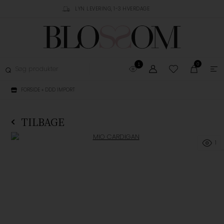
RUSTPILOT
LYN LEVERING, 1-3 HVERDAGE
GRATIS FRAGT OVER 
0
1
FORSIDE
»
DDD IMPORT
TILBAGE
1