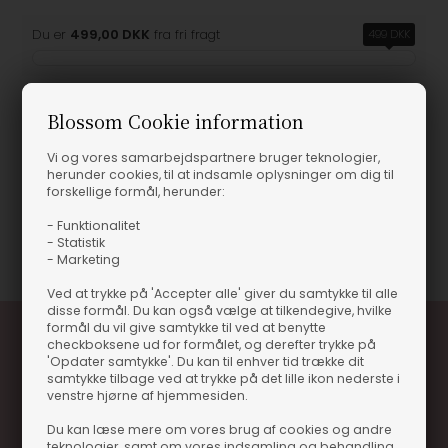
Du er
499,00 DKK
fra fri fragt
499 DKK
Blossom Cookie information
Produktinformation
Vi og vores samarbejdspartnere bruger teknologier,
herunder cookies, til at indsamle oplysninger om dig til
forskellige formål, herunder:
MIO CARDIGAN
- Funktionalitet
Varenummer
10075-SL1160-8810-MELANGE GREEN
- Statistik
- Marketing
Ved at trykke på 'Accepter alle' giver du samtykke til alle
disse formål. Du kan også vælge at tilkendegive, hvilke
formål du vil give samtykke til ved at benytte
checkboksene ud for formålet, og derefter trykke på
'Opdater samtykke'. Du kan til enhver tid trække dit
samtykke tilbage ved at trykke på det lille ikon nederste i
venstre hjørne af hjemmesiden.
Du kan læse mere om vores brug af cookies og andre
teknologier, samt om vores indsamling og behandling